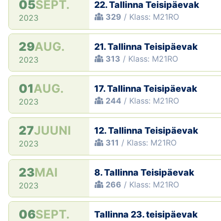
05
SEPT.
22. Tallinna Teisipäevak
329
/ Klass: M21RO
2023
29
AUG.
21. Tallinna Teisipäevak
313
/ Klass: M21RO
2023
01
AUG.
17. Tallinna Teisipäevak
244
/ Klass: M21RO
2023
27
JUUNI
12. Tallinna Teisipäevak
311
/ Klass: M21RO
2023
23
MAI
8. Tallinna Teisipäevak
266
/ Klass: M21RO
2023
06
SEPT.
Tallinna 23. teisipäevak