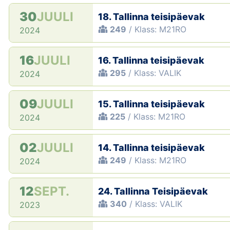
30
JUULI
18. Tallinna teisipäevak
249
/ Klass: M21RO
2024
16
JUULI
16. Tallinna teisipäevak
295
/ Klass: VALIK
2024
09
JUULI
15. Tallinna teisipäevak
225
/ Klass: M21RO
2024
02
JUULI
14. Tallinna teisipäevak
249
/ Klass: M21RO
2024
12
SEPT.
24. Tallinna Teisipäevak
340
/ Klass: VALIK
2023