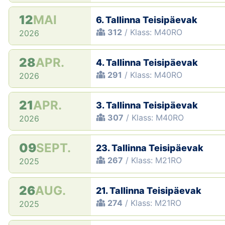
12
MAI
6. Tallinna Teisipäevak
312
/ Klass: M40RO
2026
28
APR.
4. Tallinna Teisipäevak
291
/ Klass: M40RO
2026
21
APR.
3. Tallinna Teisipäevak
307
/ Klass: M40RO
2026
09
SEPT.
23. Tallinna Teisipäevak
267
/ Klass: M21RO
2025
26
AUG.
21. Tallinna Teisipäevak
274
/ Klass: M21RO
2025