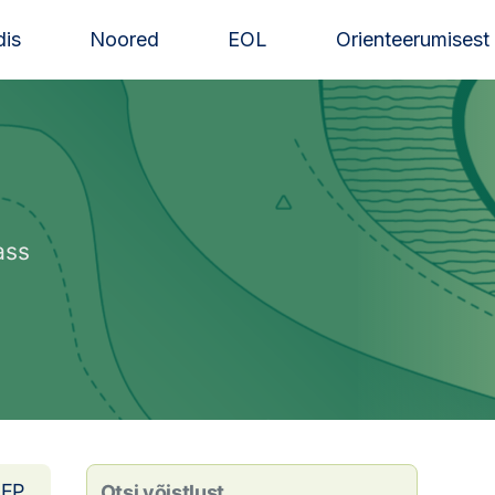
is
Noored
EOL
Orienteerumisest
ass
EP