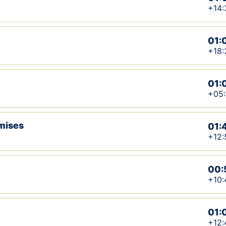
+14:
01:
+18:
01:
+05:
mises
01:
+12:
00:
+10:
01:
+12: