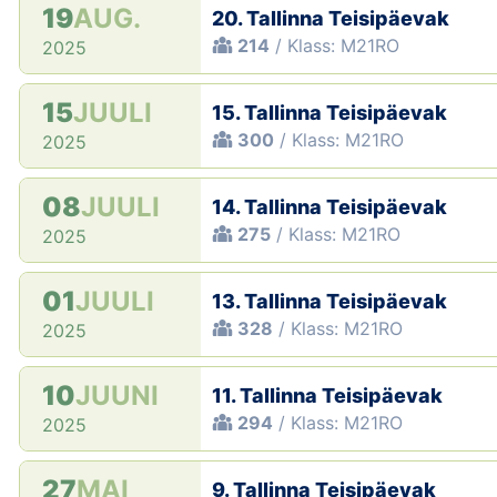
19
AUG.
20. Tallinna Teisipäevak
214
/ Klass: M21RO
2025
15
JUULI
15. Tallinna Teisipäevak
300
/ Klass: M21RO
2025
08
JUULI
14. Tallinna Teisipäevak
275
/ Klass: M21RO
2025
01
JUULI
13. Tallinna Teisipäevak
328
/ Klass: M21RO
2025
10
JUUNI
11. Tallinna Teisipäevak
294
/ Klass: M21RO
2025
27
MAI
9. Tallinna Teisipäevak