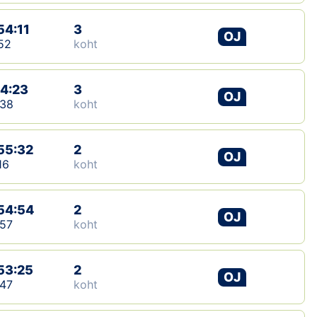
Klubid
54:11
3
OJ
52
koht
Suletud maastikud
14:23
3
Püsirajad
OJ
:38
koht
Ajalugu
55:32
2
OJ
Koolitused
16
koht
54:54
2
OTSI
OJ
57
koht
53:25
2
OJ
47
koht