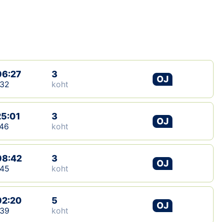
Loha
Kontakt
EOL
Galerii
06:27
3
OJ
:32
koht
Kaardid
25:01
3
Kalender
OJ
46
koht
Koondised
08:42
3
OJ
Tule klubisse!
:45
koht
Tulemused
02:20
5
OJ
:39
koht
Dokumendid