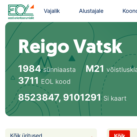
Liigu
sisu
Vajalik
Alustajale
Koond
juurde
Estonian Orienteering Federation
Reigo Vatsk
1984
M21
sünniaasta
võistluskl
3711
EOL kood
8523847, 9101291
Si kaart
Kõik üritused
Kõik