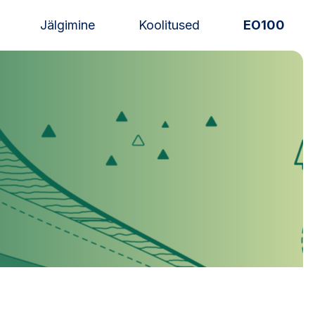
Jälgimine
Koolitused
EO100
Uudised
Alustajale
Orienteerujale
Eesti Orienteerumine 100!
Toetamine
Telli litsents!
Noored