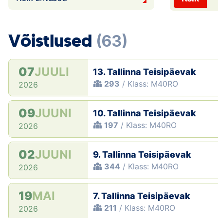
Võistlused
(63)
07
JUULI
13. Tallinna Teisipäevak
293
/ Klass: M40RO
2026
09
JUUNI
10. Tallinna Teisipäevak
197
/ Klass: M40RO
2026
02
JUUNI
9. Tallinna Teisipäevak
344
/ Klass: M40RO
2026
19
MAI
7. Tallinna Teisipäevak
211
/ Klass: M40RO
2026