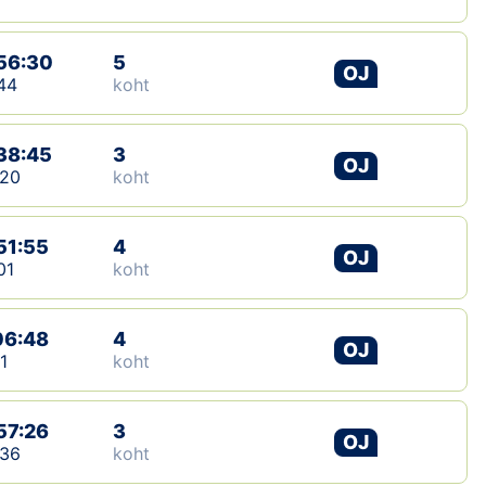
56:30
5
OJ
44
koht
38:45
3
OJ
:20
koht
51:55
4
OJ
01
koht
06:48
4
OJ
1
koht
57:26
3
OJ
:36
koht