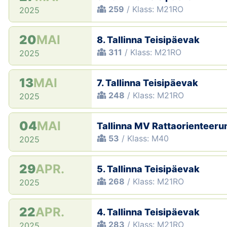
259
/ Klass: M21RO
2025
20
MAI
8. Tallinna Teisipäevak
311
/ Klass: M21RO
2025
13
MAI
7. Tallinna Teisipäevak
248
/ Klass: M21RO
2025
04
MAI
Tallinna MV Rattaorienteeru
53
/ Klass: M40
2025
29
APR.
5. Tallinna Teisipäevak
268
/ Klass: M21RO
2025
22
APR.
4. Tallinna Teisipäevak
283
/ Klass: M21RO
2025