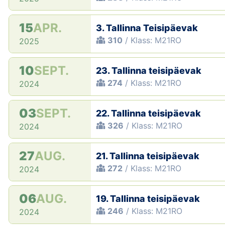
15
APR.
3. Tallinna Teisipäevak
310
/ Klass: M21RO
2025
10
SEPT.
23. Tallinna teisipäevak
274
/ Klass: M21RO
2024
03
SEPT.
22. Tallinna teisipäevak
326
/ Klass: M21RO
2024
27
AUG.
21. Tallinna teisipäevak
272
/ Klass: M21RO
2024
06
AUG.
19. Tallinna teisipäevak
246
/ Klass: M21RO
2024