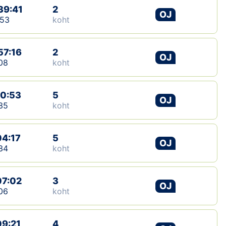
39:41
2
OJ
:53
koht
57:16
2
OJ
08
koht
10:53
5
OJ
35
koht
04:17
5
OJ
34
koht
07:02
3
OJ
06
koht
09:21
4