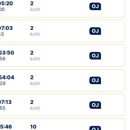
05:20
2
OJ
00
koht
07:03
2
OJ
53
koht
53:50
2
OJ
:56
koht
54:04
2
OJ
:29
koht
07:13
2
OJ
:55
koht
15:46
10
OJ