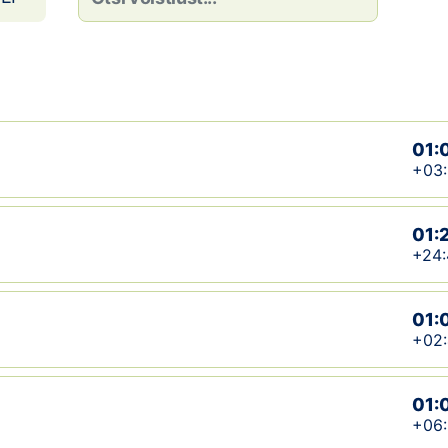
01:
+03
01:
+24:
01:
+02
01:
+06