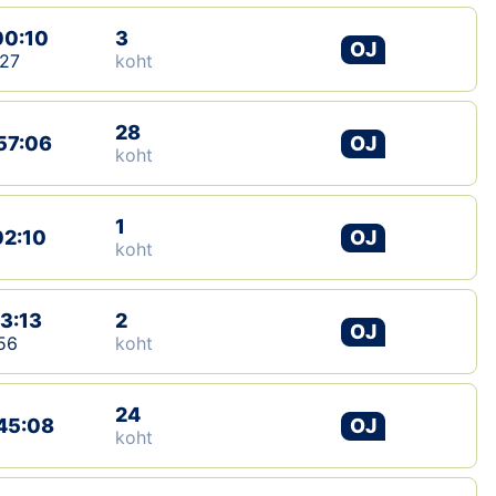
00:10
3
OJ
27
koht
28
57:06
OJ
koht
1
02:10
OJ
koht
13:13
2
OJ
56
koht
24
45:08
OJ
koht