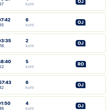
OJ
37
koht
07:42
6
OJ
35
koht
03:35
2
OJ
16
koht
48:40
5
RO
52
koht
57:43
6
OJ
42
koht
01:50
4
OJ
46
koht