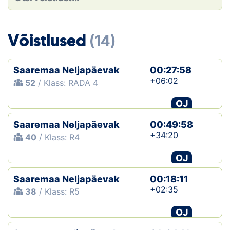
Loha
Kontakt
Võistlused
(14)
EOL
Saaremaa Neljapäevak
00:27:58
Galerii
+06:02
52
/ Klass: RADA 4
Kaardid
OJ
Saaremaa Neljapäevak
00:49:58
Kalender
+34:20
40
/ Klass: R4
Koondised
OJ
Tule klubisse!
Saaremaa Neljapäevak
00:18:11
+02:35
38
/ Klass: R5
Tulemused
OJ
Dokumendid