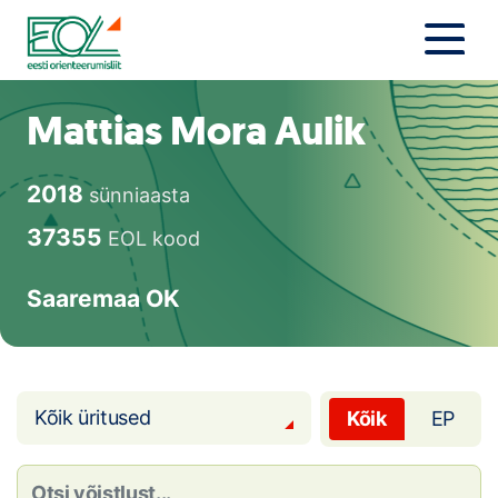
Liigu
sisu
juurde
Estonian Orienteering Federation
Uudised
Mattias Mora Aulik
Alustajale
2018
sünniaasta
Orienteerujale
37355
EOL kood
Eesti Orienteerumine 100!
Saaremaa OK
Toetamine
Telli litsents!
Kõik üritused
Kõik
EP
Noored