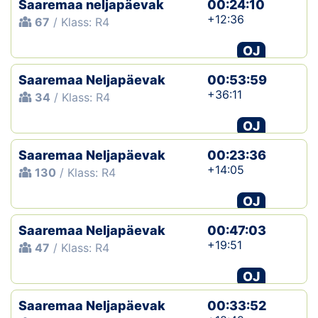
Saaremaa neljapäevak
00:24:10
+12:36
67
/ Klass: R4
Klubid
OJ
Suletud maastikud
Saaremaa Neljapäevak
00:53:59
Püsirajad
+36:11
34
/ Klass: R4
OJ
Ajalugu
Saaremaa Neljapäevak
00:23:36
Koolitused
+14:05
130
/ Klass: R4
OJ
OTSI
Saaremaa Neljapäevak
00:47:03
+19:51
47
/ Klass: R4
OJ
Saaremaa Neljapäevak
00:33:52