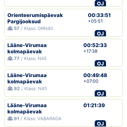
OJ
Orienteerumispäevak
00:33:51
+05:51
Pargijooksud
57
/ Klass: ORN40
OJ
Lääne-Virumaa
00:52:33
+17:38
kolmapäevak
77
/ Klass: N45
OJ
Lääne-Virumaa
00:49:48
+07:00
kolmapäevak
92
/ Klass: N45
OJ
Lääne-Virumaa
01:21:39
kolmapäevak
91
/ Klass: VABARADA
OJ