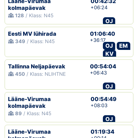
Lääne-Virumaa
00:42:32
+06:24
kolmapäevak
128
/ Klass: N45
OJ
Eesti MV lühirada
01:06:40
+36:17
349
/ Klass: N45
OJ
EM
KV
Tallinna Neljapäevak
00:54:04
+06:43
450
/ Klass: NLIHTNE
OJ
Lääne-Virumaa
00:54:49
+08:03
kolmapäevak
89
/ Klass: N45
OJ
Lääne-Virumaa
01:19:34