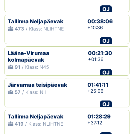
OJ
Tallinna Neljapäevak
00:38:06
+10:36
473
/ Klass: NLIHTNE
OJ
Lääne-Virumaa
00:21:30
+01:36
kolmapäevak
91
/ Klass: N45
OJ
Järvamaa teisipäevak
01:41:11
+25:06
57
/ Klass: NII
OJ
Tallinna Neljapäevak
01:28:29
+37:12
419
/ Klass: NLIHTNE