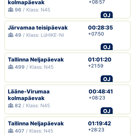
+08:57
kolmapäevak
96
/ Klass: N45
OJ
Järvamaa teisipäevak
00:28:35
+07:50
49
/ Klass: LüHIKE-NI
OJ
Tallinna Neljapäevak
01:01:20
+21:59
499
/ Klass: N45
OJ
Lääne-Virumaa
00:48:41
+08:23
kolmapäevak
82
/ Klass: N45
OJ
Tallinna Neljapäevak
01:19:42
+28:23
407
/ Klass: N45