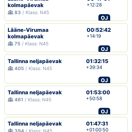
+12:28
kolmapäevak
83
/ Klass: N45
OJ
Lääne-Virumaa
00:52:42
+14:19
kolmapäevak
75
/ Klass: N45
OJ
Tallinna neljapäevak
01:32:15
+39:34
405
/ Klass: N45
OJ
Tallinna neljapäevak
01:53:00
+50:58
461
/ Klass: N45
OJ
Tallinna neljapäevak
01:47:31
+01:00:50
394
/ Klass: N45