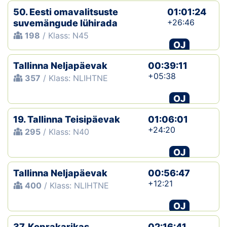
50. Eesti omavalitsuste
01:01:24
+26:46
suvemängude lühirada
198
/ Klass: N45
OJ
Tallinna Neljapäevak
00:39:11
+05:38
357
/ Klass: NLIHTNE
OJ
19. Tallinna Teisipäevak
01:06:01
+24:20
295
/ Klass: N40
OJ
Tallinna Neljapäevak
00:56:47
+12:21
400
/ Klass: NLIHTNE
OJ
37. Koprakarikas
02:16:41