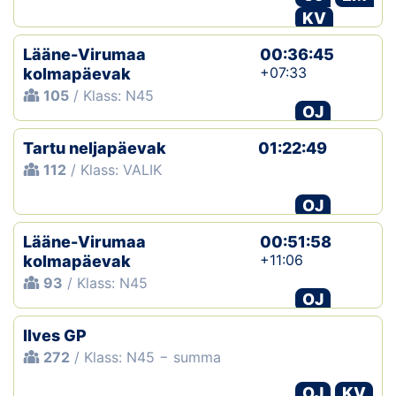
KV
Lääne-Virumaa
00:36:45
+07:33
kolmapäevak
105
/ Klass: N45
OJ
Tartu neljapäevak
01:22:49
112
/ Klass: VALIK
OJ
Lääne-Virumaa
00:51:58
+11:06
kolmapäevak
93
/ Klass: N45
OJ
Ilves GP
272
/ Klass: N45 − summa
OJ
KV