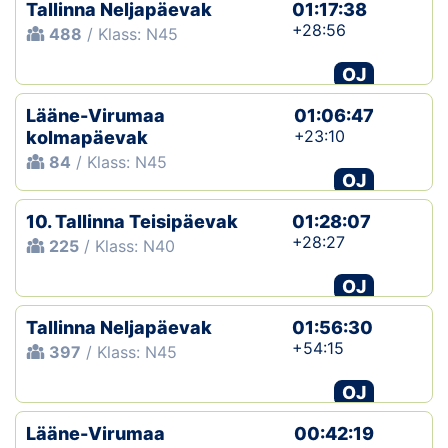
Tallinna Neljapäevak
01:17:38
+28:56
488
/ Klass: N45
OJ
Lääne-Virumaa
01:06:47
+23:10
kolmapäevak
84
/ Klass: N45
OJ
10. Tallinna Teisipäevak
01:28:07
+28:27
225
/ Klass: N40
OJ
Tallinna Neljapäevak
01:56:30
+54:15
397
/ Klass: N45
OJ
Lääne-Virumaa
00:42:19