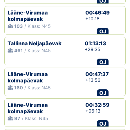
OJ
Lääne-Virumaa
00:46:49
+10:18
kolmapäevak
103
/ Klass: N45
OJ
Tallinna Neljapäevak
01:13:13
+29:35
461
/ Klass: N45
OJ
Lääne-Virumaa
00:47:37
+13:56
kolmapäevak
160
/ Klass: N45
OJ
Lääne-Virumaa
00:32:59
+06:13
kolmapäevak
97
/ Klass: N45
OJ