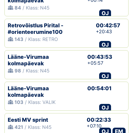
+00:14
kolmapäevak
84
/ Klass: N45
OJ
Retrovõistlus Pirital -
00:42:57
+20:43
#orienteerumine100
143
/ Klass: RETRO
OJ
Lääne-Virumaa
00:43:53
+05:57
kolmapäevak
98
/ Klass: N45
OJ
Lääne-Virumaa
00:54:01
kolmapäevak
103
/ Klass: VALIK
OJ
Eesti MV sprint
00:22:33
+07:10
421
/ Klass: N45
OJ
EM