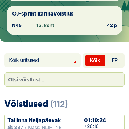
Loha
OJ-sprint karikavõistlus
Kontakt
N45
13. koht
42 p
EOL
Galerii
Kaardid
Kõik üritused
Kõik
EP
Kalender
Koondised
Tule klubisse!
Võistlused
(112)
Tulemused
Tallinna Neljapäevak
01:19:24
Dokumendid
+26:16
387
/ Klass: NLIHTNE