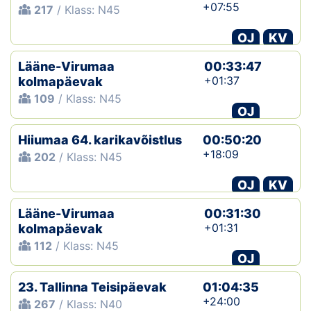
+07:55
217
/ Klass: N45
OJ
KV
Lääne-Virumaa
00:33:47
+01:37
kolmapäevak
109
/ Klass: N45
OJ
Hiiumaa 64. karikavõistlus
00:50:20
+18:09
202
/ Klass: N45
OJ
KV
Lääne-Virumaa
00:31:30
+01:31
kolmapäevak
112
/ Klass: N45
OJ
23. Tallinna Teisipäevak
01:04:35
+24:00
267
/ Klass: N40