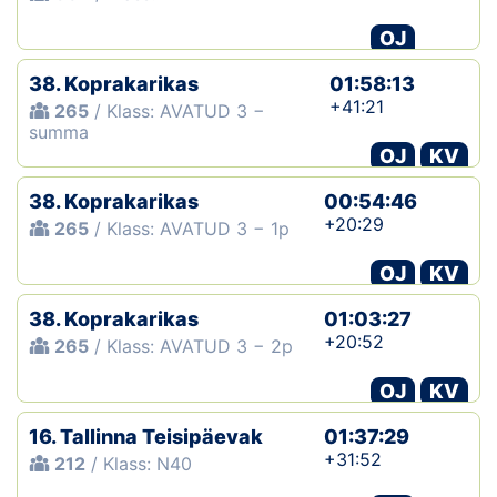
OJ
Klubid
38. Koprakarikas
01:58:13
Suletud maastikud
+41:21
265
/ Klass: AVATUD 3 −
summa
Püsirajad
OJ
KV
Ajalugu
38. Koprakarikas
00:54:46
+20:29
265
/ Klass: AVATUD 3 − 1p
Koolitused
OJ
KV
38. Koprakarikas
01:03:27
OTSI
+20:52
265
/ Klass: AVATUD 3 − 2p
OJ
KV
16. Tallinna Teisipäevak
01:37:29
+31:52
212
/ Klass: N40