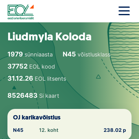
Liigu
sisu
juurde
Estonian Orienteering Federation
Uudised
Liudmyla Koloda
Alustajale
1979
N45
sünniaasta
võistlusklass
Orienteerujale
37752
EOL kood
Eesti Orienteerumine 100!
31.12.26
EOL litsents
Toetamine
8526483
Si kaart
Telli litsents!
OJ karikavõistlus
Noored
N45
12. koht
238.02 p