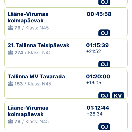
OJ
Lääne-Virumaa
00:45:58
kolmapäevak
76
/ Klass: N45
OJ
21. Tallinna Teisipäevak
01:15:39
+21:52
274
/ Klass: N40
OJ
Tallinna MV Tavarada
01:20:00
+16:05
153
/ Klass: N45
OJ
KV
Lääne-Virumaa
01:12:44
+28:34
kolmapäevak
79
/ Klass: N45
OJ