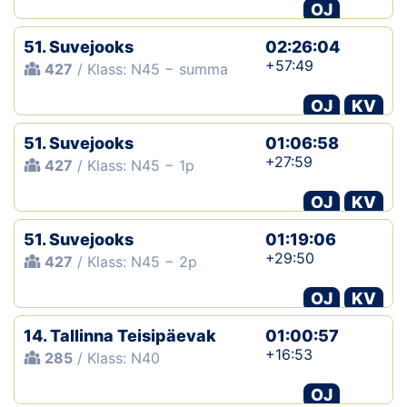
OJ
51. Suvejooks
02:26:04
+57:49
427
/ Klass: N45 − summa
OJ
KV
51. Suvejooks
01:06:58
+27:59
427
/ Klass: N45 − 1p
OJ
KV
51. Suvejooks
01:19:06
+29:50
427
/ Klass: N45 − 2p
OJ
KV
14. Tallinna Teisipäevak
01:00:57
+16:53
285
/ Klass: N40
OJ