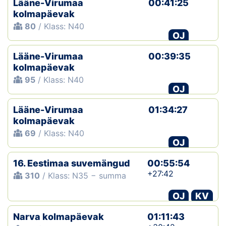
Lääne-Virumaa
00:41:25
kolmapäevak
80
/ Klass: N40
OJ
Lääne-Virumaa
00:39:35
kolmapäevak
95
/ Klass: N40
OJ
Lääne-Virumaa
01:34:27
kolmapäevak
69
/ Klass: N40
OJ
16. Eestimaa suvemängud
00:55:54
+27:42
310
/ Klass: N35 − summa
OJ
KV
Narva kolmapäevak
01:11:43