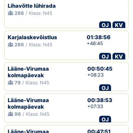
Lihavõtte lühirada
286
/ Klass: N45
OJ
KV
Karjalaskevõistlus
01:38:56
+46:45
286
/ Klass: N45
OJ
KV
Lääne-Virumaa
00:50:45
+08:23
kolmapäevak
79
/ Klass: N45
OJ
Lääne-Virumaa
00:38:53
+07:33
kolmapäevak
96
/ Klass: N45
OJ
Lääne-Virumaa
00:47:51