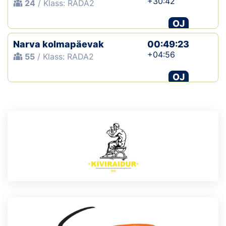
+30:42
24
/ Klass: RADA2
OJ
Narva kolmapäevak
00:49:23
+04:56
55
/ Klass: RADA2
OJ