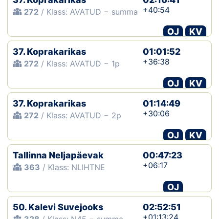
+40:54
272
/ Klass: AVATUD − summa
OJ
KV
37. Koprakarikas
01:01:52
+36:38
272
/ Klass: AVATUD − 1p
OJ
KV
37. Koprakarikas
01:14:49
+30:06
272
/ Klass: AVATUD − 2p
OJ
KV
Tallinna Neljapäevak
00:47:23
+06:17
363
/ Klass: NLIHTNE
OJ
50. Kalevi Suvejooks
02:52:51
+01:13:24