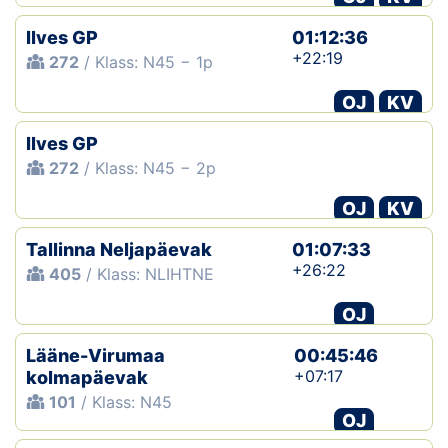
Ilves GP
01:12:36
+22:19
272
/ Klass: N45 − 1p
OJ
KV
Ilves GP
272
/ Klass: N45 − 2p
OJ
KV
Tallinna Neljapäevak
01:07:33
+26:22
405
/ Klass: NLIHTNE
OJ
Lääne-Virumaa
00:45:46
+07:17
kolmapäevak
101
/ Klass: N45
OJ