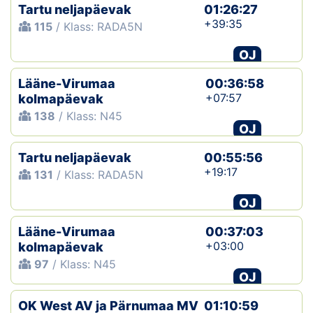
Tartu neljapäevak
01:26:27
+39:35
115
/ Klass: RADA5N
OJ
Lääne-Virumaa
00:36:58
+07:57
kolmapäevak
138
/ Klass: N45
OJ
Tartu neljapäevak
00:55:56
+19:17
131
/ Klass: RADA5N
OJ
Lääne-Virumaa
00:37:03
+03:00
kolmapäevak
97
/ Klass: N45
OJ
OK West AV ja Pärnumaa MV
01:10:59