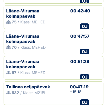
OJ
Klubid
Lääne-Virumaa
00:42:40
kolmapäevak
Suletud maastikud
75
/ Klass: MEHED
OJ
Püsirajad
Lääne-Virumaa
00:47:57
kolmapäevak
Ajalugu
70
/ Klass: MEHED
OJ
Koolitused
Lääne-Virumaa
00:51:29
kolmapäevak
OTSI
57
/ Klass: MEHED
OJ
Tallinna neljapäevak
00:47:19
+15:18
532
/ Klass: M21BL
OJ