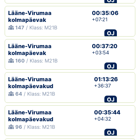
OJ
Lääne-Virumaa
00:35:06
+07:21
kolmapäevak
147
/ Klass: M21B
OJ
Lääne-Virumaa
00:37:20
+03:54
kolmapäevak
160
/ Klass: M21B
OJ
Lääne-Virumaa
01:13:26
+36:37
kolmapäevakud
64
/ Klass: M21B
OJ
Lääne-Virumaa
00:35:44
+04:32
kolmapäevakud
96
/ Klass: M21B
OJ