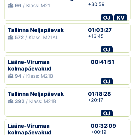
+30:59
96
/ Klass: M21
OJ
KV
Tallinna Neljapäevak
01:03:27
+16:45
572
/ Klass: M21AL
OJ
Lääne-Virumaa
00:41:51
kolmapäevakud
94
/ Klass: M21B
OJ
Tallinna Neljapäevak
01:18:28
+20:17
392
/ Klass: M21B
OJ
Lääne-Virumaa
00:32:09
+00:19
kolmapäevakud