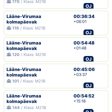
170
/ Klass: M21B
OJ
Lääne-Virumaa
00:36:34
+06:01
kolmapäevak
116
/ Klass: M21B
OJ
Lääne-Virumaa
00:54:48
+01:48
kolmapäevak
120
/ Klass: M21B
OJ
Lääne-Virumaa
00:45:06
+03:37
kolmapäevak
101
/ Klass: M21B
OJ
Lääne-Virumaa
00:54:52
+15:18
kolmapäevak
144
/ Klass: M21B