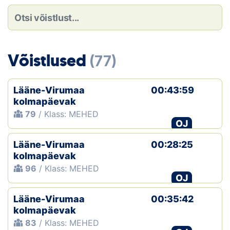
Loha
Kontakt
EOL
Võistlused
(77)
Galerii
Lääne-Virumaa
00:43:59
Kaardid
kolmapäevak
79
/ Klass: MEHED
OJ
Kalender
Lääne-Virumaa
00:28:25
Koondised
kolmapäevak
96
/ Klass: MEHED
Tule klubisse!
OJ
Lääne-Virumaa
Tulemused
00:35:42
kolmapäevak
83
/ Klass: MEHED
Dokumendid