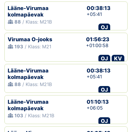
Lääne-Virumaa
00:38:13
+05:41
kolmapäevak
88
/ Klass: M21B
OJ
Virumaa O-jooks
01:56:23
+01:00:58
193
/ Klass: M21
OJ
KV
Lääne-Virumaa
00:38:13
+05:41
kolmapäevak
88
/ Klass: M21B
OJ
Lääne-Virumaa
01:10:13
+06:05
kolmapäevak
103
/ Klass: M21B
OJ