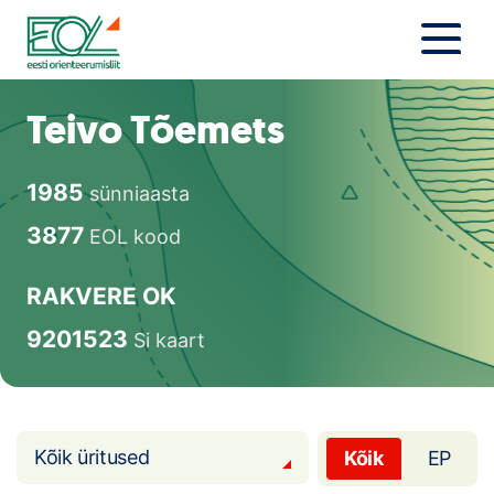
Liigu
sisu
juurde
Estonian Orienteering Federation
Uudised
Teivo Tõemets
Alustajale
1985
sünniaasta
Orienteerujale
3877
EOL kood
Eesti Orienteerumine 100!
RAKVERE OK
Toetamine
9201523
Si kaart
Telli litsents!
Noored
Kõik üritused
Kõik
EP