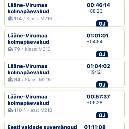
Lääne-Virumaa
00:46:14
+08:23
kolmapäevakud
114
/ Klass: M21B
OJ
Lääne-Virumaa
01:01:01
+04:54
kolmapäevakud
79
/ Klass: M21B
OJ
Lääne-Virumaa
01:04:02
+19:12
kolmapäevakud
94
/ Klass: M21B
OJ
Lääne-Virumaa
00:57:37
+06:28
kolmapäevakud
110
/ Klass: M21B
OJ
Eesti valdade suvemängud
01:11:08