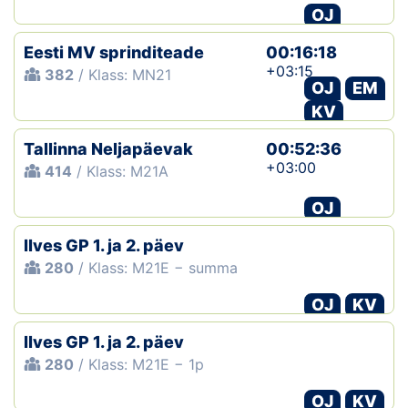
OJ
Eesti MV sprinditeade
00:16:18
+03:15
382
/ Klass: MN21
OJ
EM
KV
Tallinna Neljapäevak
00:52:36
+03:00
414
/ Klass: M21A
OJ
Ilves GP 1. ja 2. päev
280
/ Klass: M21E − summa
OJ
KV
Ilves GP 1. ja 2. päev
280
/ Klass: M21E − 1p
OJ
KV