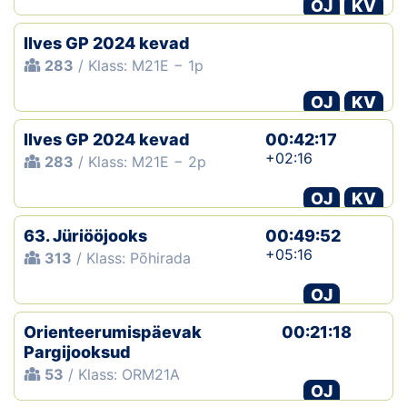
OJ
KV
Ilves GP 2024 kevad
283
/ Klass: M21E − 1p
OJ
KV
Ilves GP 2024 kevad
00:42:17
+02:16
283
/ Klass: M21E − 2p
OJ
KV
63. Jüriööjooks
00:49:52
+05:16
313
/ Klass: Põhirada
OJ
Orienteerumispäevak
00:21:18
Pargijooksud
53
/ Klass: ORM21A
OJ