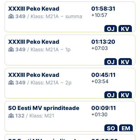
XXXIII Peko Kevad
01:58:31
+10:57
349
/ Klass: M21A − summa
OJ
KV
XXXIII Peko Kevad
01:13:20
+07:03
349
/ Klass: M21A − 1p
OJ
KV
XXXIII Peko Kevad
00:45:11
+03:54
349
/ Klass: M21A − 2p
OJ
KV
SO Eesti MV sprinditeade
00:09:11
+01:30
132
/ Klass: M21
SO
EM