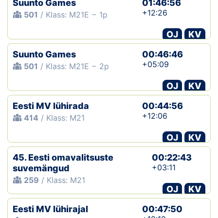
Suunto Games
01:46:56
+12:26
501
/ Klass: M21E − 1p
OJ
KV
Suunto Games
00:46:46
+05:09
501
/ Klass: M21E − 2p
OJ
KV
Eesti MV lühirada
00:44:56
+12:06
414
/ Klass: M21
OJ
KV
45. Eesti omavalitsuste
00:22:43
+03:11
suvemängud
259
/ Klass: M21
OJ
KV
Eesti MV lühirajal
00:47:50