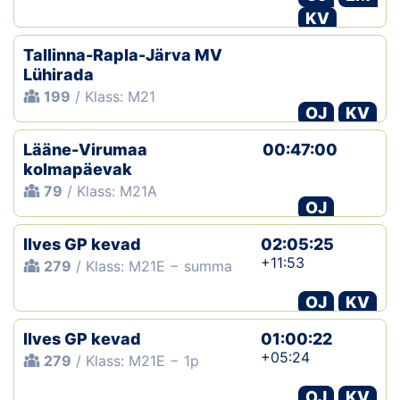
KV
Tallinna-Rapla-Järva MV
Lühirada
199
/ Klass: M21
OJ
KV
Lääne-Virumaa
00:47:00
kolmapäevak
79
/ Klass: M21A
OJ
Ilves GP kevad
02:05:25
+11:53
279
/ Klass: M21E − summa
OJ
KV
Ilves GP kevad
01:00:22
+05:24
279
/ Klass: M21E − 1p
OJ
KV