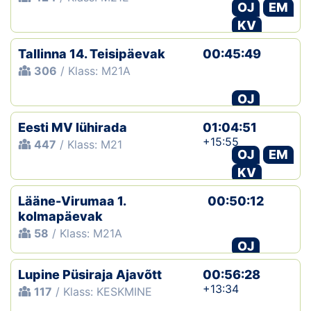
OJ
EM
KV
Tallinna 14. Teisipäevak
00:45:49
306
/ Klass: M21A
OJ
Eesti MV lühirada
01:04:51
+15:55
447
/ Klass: M21
OJ
EM
KV
Lääne-Virumaa 1.
00:50:12
kolmapäevak
58
/ Klass: M21A
OJ
Lupine Püsiraja Ajavõtt
00:56:28
+13:34
117
/ Klass: KESKMINE