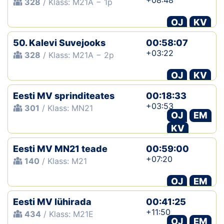
+08:48
328
/ Klass: M21A − 1p
OJ
KV
50. Kalevi Suvejooks
00:58:07
+03:22
328
/ Klass: M21A − 2p
OJ
KV
Eesti MV sprinditeates
00:18:33
+03:53
301
/ Klass: MN21
OJ
EM
KV
Eesti MV MN21 teade
00:59:00
+07:20
140
/ Klass: M21
OJ
EM
Eesti MV lühirada
00:41:25
+11:50
434
/ Klass: M21E
OJ
EM