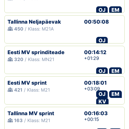
OJ
EM
Klubid
Tallinna Neljapäevak
00:50:08
Suletud maastikud
450
/ Klass: M21A
Püsirajad
OJ
Ajalugu
Eesti MV sprinditeade
00:14:12
+01:29
320
/ Klass: MN21
Koolitused
OJ
EM
Eesti MV sprint
00:18:01
OTSI
+03:09
421
/ Klass: M21
OJ
EM
KV
Tallinna MV sprint
00:16:03
+00:15
163
/ Klass: M21