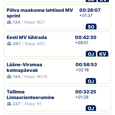
Põlva maakonna lahtised MV
00:28:07
+01:37
sprint
134
/ Klass: M21
SO
Eesti MV lühirada
00:42:30
+09:01
397
/ Klass: M21
OJ
KV
Lääne-Virumaa
00:56:53
+02:18
kolmapäevak
144
/ Klass: M21A
OJ
Tallinna
00:32:25
+01:28
Linnaorienteerumine
237
/ Klass: R1
OJ