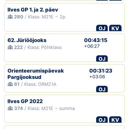
Ilves GP 1. ja 2. päev
280
/ Klass: M21E − 2p
OJ
KV
62. Jüriööjooks
00:43:15
+06:27
222
/ Klass: Põhiklass
OJ
Orienteerumispäevak
00:31:23
+03:06
Pargijooksud
61
/ Klass: ORM21A
OJ
Ilves GP 2022
374
/ Klass: M21E − summa
OJ
KV