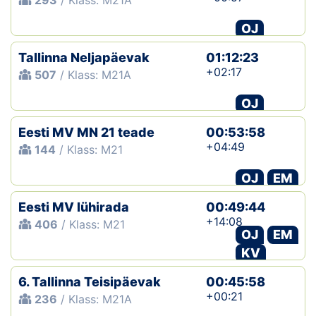
293
/ Klass: M21A
OJ
Tallinna Neljapäevak
01:12:23
+02:17
507
/ Klass: M21A
OJ
Eesti MV MN 21 teade
00:53:58
+04:49
144
/ Klass: M21
OJ
EM
Eesti MV lühirada
00:49:44
+14:08
406
/ Klass: M21
OJ
EM
KV
6. Tallinna Teisipäevak
00:45:58
+00:21
236
/ Klass: M21A