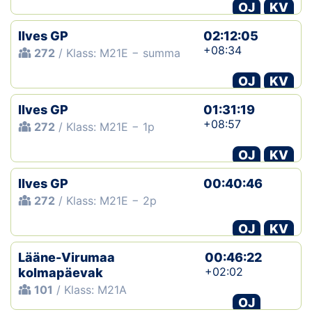
OJ
KV
Ilves GP
02:12:05
+08:34
272
/ Klass: M21E − summa
OJ
KV
Ilves GP
01:31:19
+08:57
272
/ Klass: M21E − 1p
OJ
KV
Ilves GP
00:40:46
272
/ Klass: M21E − 2p
OJ
KV
Lääne-Virumaa
00:46:22
+02:02
kolmapäevak
101
/ Klass: M21A
OJ