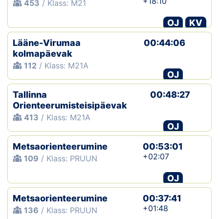
+18:10
453
/ Klass: M21
OJ
KV
Lääne-Virumaa
00:44:06
kolmapäevak
112
/ Klass: M21A
OJ
Tallinna
00:48:27
Orienteerumisteisipäevak
413
/ Klass: M21A
OJ
Metsaorienteerumine
00:53:01
+02:07
109
/ Klass: PRUUN
OJ
Metsaorienteerumine
00:37:41
+01:48
136
/ Klass: PRUUN