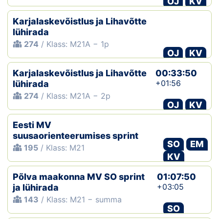
OJ
KV
Karjalaskevõistlus ja Lihavõtte
lühirada
274
/ Klass: M21A − 1p
OJ
KV
Karjalaskevõistlus ja Lihavõtte
00:33:50
+01:56
lühirada
274
/ Klass: M21A − 2p
OJ
KV
Eesti MV
suusaorienteerumises sprint
SO
EM
195
/ Klass: M21
KV
Põlva maakonna MV SO sprint
01:07:50
+03:05
ja lühirada
143
/ Klass: M21 − summa
SO