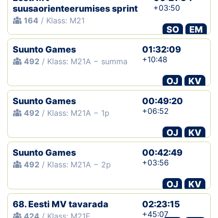
+03:50
suusaorienteerumises sprint
164
/ Klass: M21
SO
EM
Suunto Games
01:32:09
+10:48
492
/ Klass: M21A − summa
OJ
KV
Suunto Games
00:49:20
+06:52
492
/ Klass: M21A − 1p
OJ
KV
Suunto Games
00:42:49
+03:56
492
/ Klass: M21A − 2p
OJ
KV
68. Eesti MV tavarada
02:23:15
+45:07
424
/ Klass: M21E