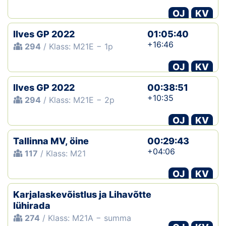
OJ
KV
Ilves GP 2022
01:05:40
+16:46
294
/ Klass: M21E − 1p
OJ
KV
Ilves GP 2022
00:38:51
+10:35
294
/ Klass: M21E − 2p
OJ
KV
Tallinna MV, öine
00:29:43
+04:06
117
/ Klass: M21
OJ
KV
Karjalaskevõistlus ja Lihavõtte
lühirada
274
/ Klass: M21A − summa