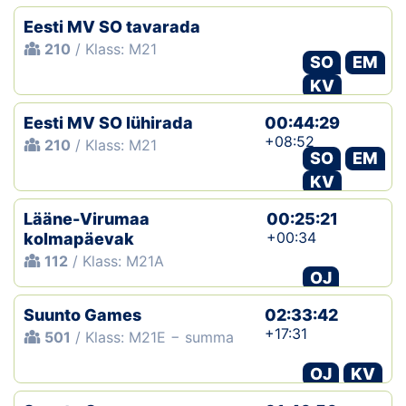
Eesti MV SO tavarada
210
/ Klass: M21
SO
EM
KV
Eesti MV SO lühirada
00:44:29
+08:52
210
/ Klass: M21
SO
EM
KV
Lääne-Virumaa
00:25:21
+00:34
kolmapäevak
112
/ Klass: M21A
OJ
Suunto Games
02:33:42
+17:31
501
/ Klass: M21E − summa
OJ
KV