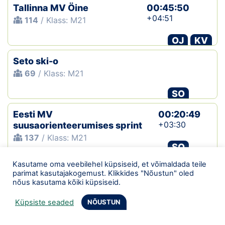
Tallinna MV Öine
00:45:50
+04:51
114
/ Klass: M21
OJ
KV
Seto ski-o
69
/ Klass: M21
SO
Eesti MV
00:20:49
+03:30
suusaorienteerumises sprint
137
/ Klass: M21
SO
Kasutame oma veebilehel küpsiseid, et võimaldada teile
Virumaa O - jooks
01:44:01
parimat kasutajakogemust. Klikkides "Nõustun" oled
+16:16
135
/ Klass: M21
nõus kasutama kõiki küpsiseid.
OJ
KV
Küpsiste seaded
NÕUSTUN
EMV öine tavarada