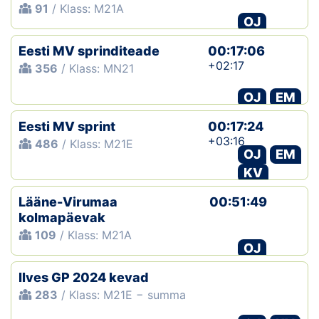
91
/ Klass: M21A
OJ
Eesti MV sprinditeade
00:17:06
+02:17
356
/ Klass: MN21
OJ
EM
Eesti MV sprint
00:17:24
+03:16
486
/ Klass: M21E
OJ
EM
KV
Lääne-Virumaa
00:51:49
kolmapäevak
109
/ Klass: M21A
OJ
Ilves GP 2024 kevad
283
/ Klass: M21E − summa