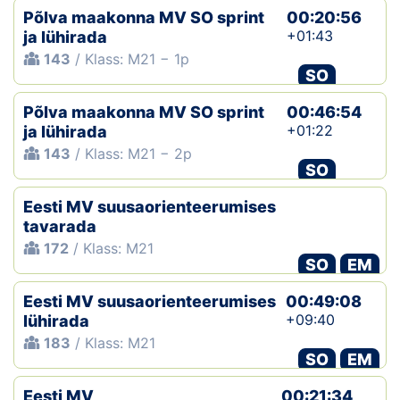
Põlva maakonna MV SO sprint
00:20:56
+01:43
ja lühirada
143
/ Klass: M21 − 1p
SO
Põlva maakonna MV SO sprint
00:46:54
+01:22
ja lühirada
143
/ Klass: M21 − 2p
SO
Eesti MV suusaorienteerumises
tavarada
172
/ Klass: M21
SO
EM
Eesti MV suusaorienteerumises
00:49:08
+09:40
lühirada
183
/ Klass: M21
SO
EM
Eesti MV
00:21:34