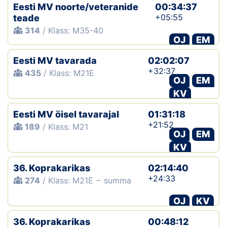
Eesti MV noorte/veteranide
00:34:37
+05:55
teade
314
/ Klass: M35-40
OJ
EM
Eesti MV tavarada
02:02:07
+32:37
435
/ Klass: M21E
OJ
EM
KV
Eesti MV öisel tavarajal
01:31:18
+21:52
189
/ Klass: M21
OJ
EM
KV
36. Koprakarikas
02:14:40
+24:33
274
/ Klass: M21E − summa
OJ
KV
36. Koprakarikas
00:48:12