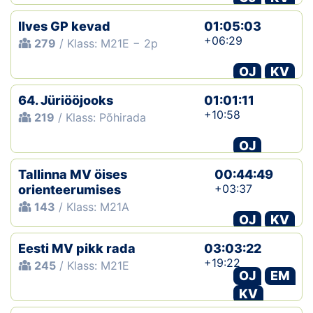
Ilves GP kevad
01:05:03
+06:29
279
/ Klass: M21E − 2p
OJ
KV
64. Jüriööjooks
01:01:11
+10:58
219
/ Klass: Põhirada
OJ
Tallinna MV öises
00:44:49
+03:37
orienteerumises
143
/ Klass: M21A
OJ
KV
Eesti MV pikk rada
03:03:22
+19:22
245
/ Klass: M21E
OJ
EM
KV