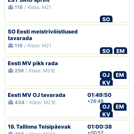
118
/ Klass: M21
SO
SO Eesti meistrivõistlused
tavarada
118
/ Klass: M21
SO
EM
Eesti MV pikk rada
259
/ Klass: M21E
OJ
EM
KV
Eesti MV OJ tavarada
01:49:50
+26:49
434
/ Klass: M21E
OJ
EM
KV
19. Tallinna Teisipäevak
01:00:38
+00:57