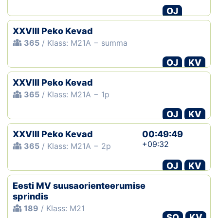
OJ
XXVIII Peko Kevad
365
/ Klass: M21A − summa
OJ
KV
XXVIII Peko Kevad
365
/ Klass: M21A − 1p
OJ
KV
XXVIII Peko Kevad
00:49:49
+09:32
365
/ Klass: M21A − 2p
OJ
KV
Eesti MV suusaorienteerumise
sprindis
189
/ Klass: M21
SO
KV