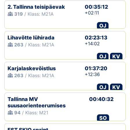
2. Tallinna teisipäevak
00:35:12
+02:11
319
/ Klass: M21A
OJ
Lihavõtte lühirada
02:23:13
+14:02
263
/ Klass: M21A
OJ
KV
Karjalaskevõistlus
01:37:20
+12:36
263
/ Klass: M21A
OJ
KV
Tallinna MV
00:40:32
suusaorienteerumises
94
/ Klass: M21
SO
EST SKIO sprint