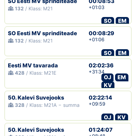
SO Eesti MV sprinditeade
00:08:53
+01:03
132
/ Klass: M21
SO
EM
SO Eesti MV sprinditeade
00:08:29
+01:06
132
/ Klass: M21
SO
EM
Eesti MV tavarada
02:02:36
+31:34
428
/ Klass: M21E
OJ
EM
KV
50. Kalevi Suvejooks
02:22:14
+09:59
328
/ Klass: M21A − summa
OJ
KV
50. Kalevi Suvejooks
01:24:07