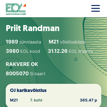
Liigu
sisu
juurde
Estonian Orienteering Federation
Uudised
Priit Randman
Alustajale
1989
M21
sünniaasta
võistlusklass
Orienteerujale
3980
31.12.26
EOL kood
EOL litsents
Eesti Orienteerumine 100!
RAKVERE OK
Toetamine
8005070
Si kaart
Telli litsents!
OJ karikavõistlus
Noored
M21
7. koht
365.47 p