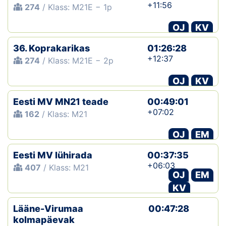
+11:56
274
/ Klass: M21E − 1p
OJ
KV
36. Koprakarikas
01:26:28
+12:37
274
/ Klass: M21E − 2p
OJ
KV
Eesti MV MN21 teade
00:49:01
+07:02
162
/ Klass: M21
OJ
EM
Eesti MV lühirada
00:37:35
+06:03
407
/ Klass: M21
OJ
EM
KV
Lääne-Virumaa
00:47:28
kolmapäevak