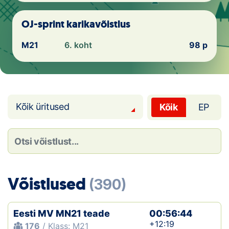
Loha
OJ-sprint karikavõistlus
Kontakt
M21
6. koht
98 p
EOL
Galerii
Kaardid
Kõik üritused
Kõik
EP
Kalender
Koondised
Tule klubisse!
Võistlused
(390)
Tulemused
Eesti MV MN21 teade
00:56:44
Dokumendid
+12:19
176
/ Klass: M21