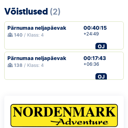
Loha
Võistlused
(2)
Kontakt
Pärnumaa neljapäevak
00:40:15
EOL
+24:49
140
/ Klass: 4
Galerii
OJ
Kaardid
Pärnumaa neljapäevak
00:17:43
+06:36
138
/ Klass: 4
Kalender
OJ
Koondised
Tule klubisse!
Tulemused
Dokumendid