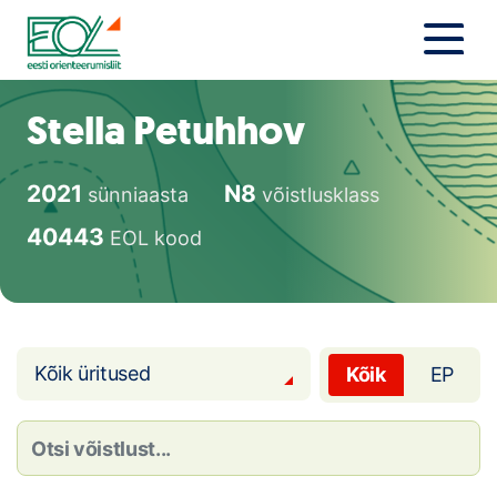
Liigu
sisu
juurde
Estonian Orienteering Federation
Uudised
Stella Petuhhov
Alustajale
2021
N8
sünniaasta
võistlusklass
Orienteerujale
40443
EOL kood
Eesti Orienteerumine 100!
Toetamine
Kõik üritused
Kõik
EP
Telli litsents!
Noored