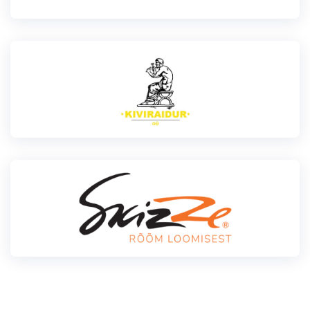
Klubid
Suletud maastikud
Püsirajad
Ajalugu
Koolitused
OTSI