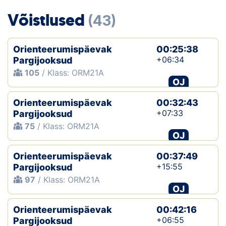
Loha
Võistlused
(43)
Kontakt
Orienteerumispäevak
00:25:38
EOL
+06:34
Pargijooksud
105
/ Klass: ORM21A
Galerii
OJ
Kaardid
Orienteerumispäevak
00:32:43
+07:33
Pargijooksud
Kalender
75
/ Klass: ORM21A
OJ
Koondised
Orienteerumispäevak
00:37:49
+15:55
Pargijooksud
Tule klubisse!
97
/ Klass: ORM21A
OJ
Tulemused
Orienteerumispäevak
00:42:16
Dokumendid
+06:55
Pargijooksud