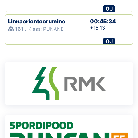
OJ
Linnaorienteerumine
00:45:34
+15:13
161
/ Klass: PUNANE
OJ