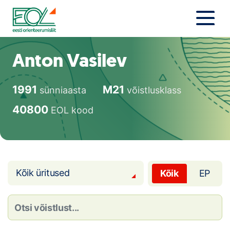
Liigu
sisu
juurde
Estonian Orienteering Federation
Uudised
Anton Vasilev
Alustajale
1991
M21
sünniaasta
võistlusklass
Orienteerujale
40800
EOL kood
Eesti Orienteerumine 100!
Toetamine
Kõik üritused
Kõik
EP
Telli litsents!
Noored