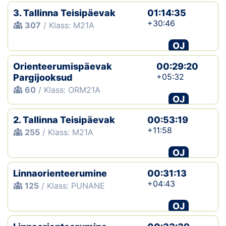
3. Tallinna Teisipäevak
01:14:35
+30:46
307
/ Klass: M21A
OJ
Orienteerumispäevak
00:29:20
+05:32
Pargijooksud
60
/ Klass: ORM21A
OJ
2. Tallinna Teisipäevak
00:53:19
+11:58
255
/ Klass: M21A
OJ
Linnaorienteerumine
00:31:13
+04:43
125
/ Klass: PUNANE
OJ