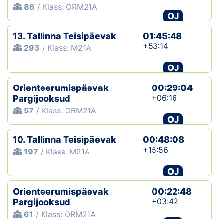
86
/ Klass: ORM21A
OJ
Klubid
13. Tallinna Teisipäevak
01:45:48
Suletud maastikud
+53:14
293
/ Klass: M21A
Püsirajad
OJ
Orienteerumispäevak
Ajalugu
00:29:04
+06:16
Pargijooksud
57
/ Klass: ORM21A
Koolitused
OJ
10. Tallinna Teisipäevak
00:48:08
OTSI
+15:56
197
/ Klass: M21A
OJ
Orienteerumispäevak
00:22:48
+03:42
Pargijooksud
61
/ Klass: ORM21A