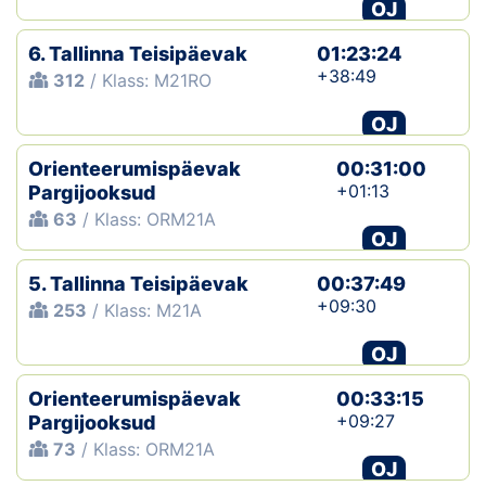
OJ
6. Tallinna Teisipäevak
01:23:24
+38:49
312
/ Klass: M21RO
OJ
Orienteerumispäevak
00:31:00
+01:13
Pargijooksud
63
/ Klass: ORM21A
OJ
5. Tallinna Teisipäevak
00:37:49
+09:30
253
/ Klass: M21A
OJ
Orienteerumispäevak
00:33:15
+09:27
Pargijooksud
73
/ Klass: ORM21A
OJ