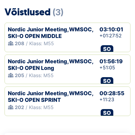
Loha
Võistlused
(3)
Kontakt
Nordic Junior Meeting,WMSOC,
03:10:01
EOL
+01:27:52
SKI-O OPEN MIDDLE
208
/ Klass: M55
Galerii
SO
Kaardid
Nordic Junior Meeting,WMSOC,
01:56:19
+51:05
SKI-O OPEN Long
Kalender
205
/ Klass: M55
SO
Koondised
Nordic Junior Meeting,WMSOC,
00:28:55
+11:23
SKI-O OPEN SPRINT
Tule klubisse!
202
/ Klass: M55
SO
Tulemused
Dokumendid