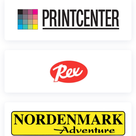
Klubid
Suletud maastikud
Püsirajad
Ajalugu
Koolitused
OTSI