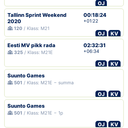
OJ
Tallinn Sprint Weekend
00:18:24
+01:22
2020
120
/ Klass: M21
OJ
KV
Eesti MV pikk rada
02:32:31
+06:34
325
/ Klass: M21E
OJ
KV
Suunto Games
501
/ Klass: M21E − summa
OJ
KV
Suunto Games
501
/ Klass: M21E − 1p
OJ
KV