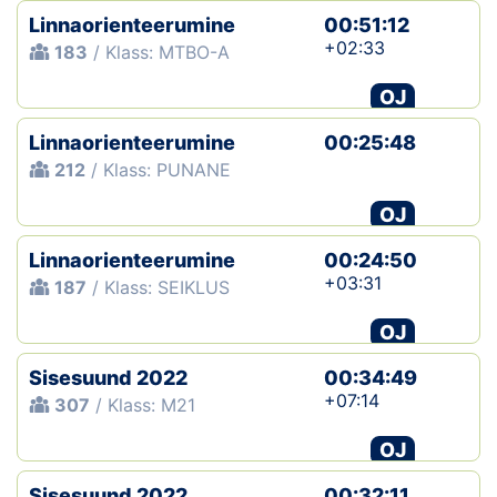
Linnaorienteerumine
00:51:12
+02:33
183
/ Klass: MTBO-A
OJ
Linnaorienteerumine
00:25:48
212
/ Klass: PUNANE
OJ
Linnaorienteerumine
00:24:50
+03:31
187
/ Klass: SEIKLUS
OJ
Sisesuund 2022
00:34:49
+07:14
307
/ Klass: M21
OJ
Sisesuund 2022
00:32:11