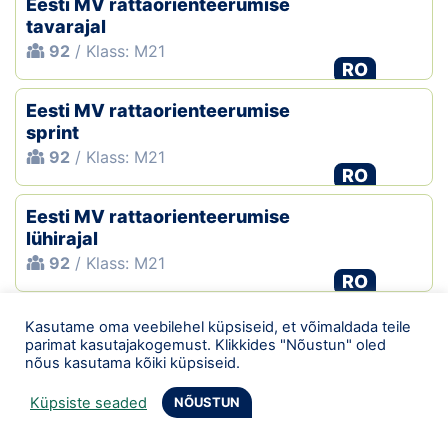
Eesti MV rattaorienteerumise
tavarajal
92
/ Klass: M21
RO
Eesti MV rattaorienteerumise
sprint
92
/ Klass: M21
RO
Eesti MV rattaorienteerumise
lühirajal
92
/ Klass: M21
RO
Tallinna
00:55:40
Kasutame oma veebilehel küpsiseid, et võimaldada teile
Orienteerumisneljapäevak
parimat kasutajakogemust. Klikkides "Nõustun" oled
nõus kasutama kõiki küpsiseid.
523
/ Klass: M21A
OJ
Küpsiste seaded
NÕUSTUN
Rapla-Järva-Tallinna MV
01:03:23