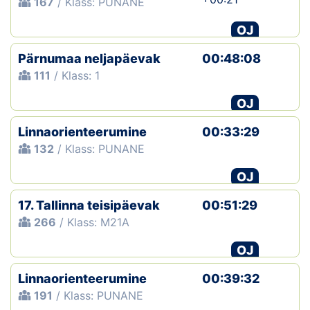
167
/ Klass: PUNANE
OJ
Pärnumaa neljapäevak
00:48:08
111
/ Klass: 1
OJ
Linnaorienteerumine
00:33:29
132
/ Klass: PUNANE
OJ
17. Tallinna teisipäevak
00:51:29
266
/ Klass: M21A
OJ
Linnaorienteerumine
00:39:32
191
/ Klass: PUNANE