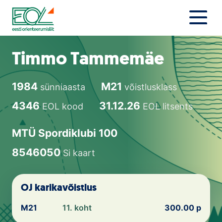
Liigu
sisu
juurde
Estonian Orienteering Federation
Uudised
Timmo Tammemäe
Alustajale
1984
M21
sünniaasta
võistlusklass
Orienteerujale
4346
31.12.26
EOL kood
EOL litsents
Eesti Orienteerumine 100!
MTÜ Spordiklubi 100
Toetamine
8546050
Si kaart
Telli litsents!
OJ karikavõistlus
Noored
M21
11. koht
300.00 p