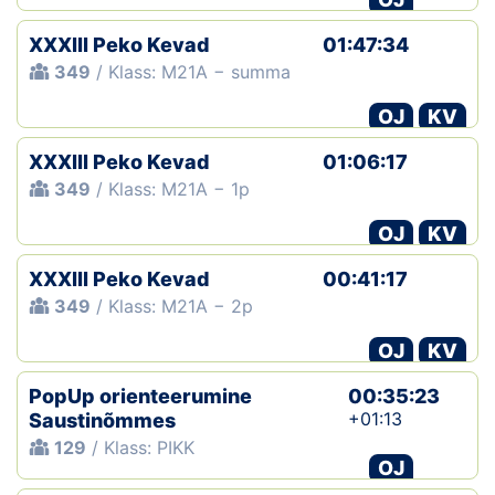
XXXIII Peko Kevad
01:47:34
349
/ Klass: M21A − summa
OJ
KV
XXXIII Peko Kevad
01:06:17
349
/ Klass: M21A − 1p
OJ
KV
XXXIII Peko Kevad
00:41:17
349
/ Klass: M21A − 2p
OJ
KV
PopUp orienteerumine
00:35:23
+01:13
Saustinõmmes
129
/ Klass: PIKK
OJ