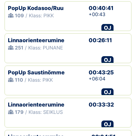
PopUp Kodasoo/Ruu
00:40:41
+00:43
109
/ Klass: PIKK
OJ
Linnaorienteerumine
00:26:11
251
/ Klass: PUNANE
OJ
PopUp Saustinõmme
00:43:25
+06:04
110
/ Klass: PIKK
OJ
Linnaorienteerumine
00:33:32
179
/ Klass: SEIKLUS
OJ