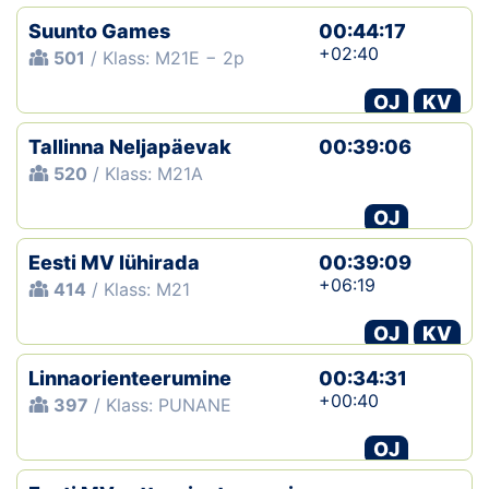
Suunto Games
00:44:17
+02:40
501
/ Klass: M21E − 2p
OJ
KV
Tallinna Neljapäevak
00:39:06
520
/ Klass: M21A
OJ
Eesti MV lühirada
00:39:09
+06:19
414
/ Klass: M21
OJ
KV
Linnaorienteerumine
00:34:31
+00:40
397
/ Klass: PUNANE
OJ