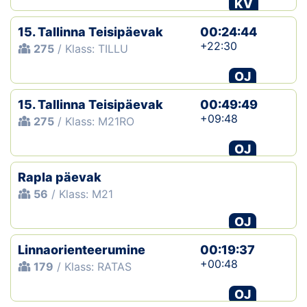
KV
15. Tallinna Teisipäevak
00:24:44
+22:30
275
/ Klass: TILLU
OJ
15. Tallinna Teisipäevak
00:49:49
+09:48
275
/ Klass: M21RO
OJ
Rapla päevak
56
/ Klass: M21
OJ
Linnaorienteerumine
00:19:37
+00:48
179
/ Klass: RATAS
OJ