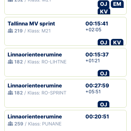
OJ
EM
KV
Tallinna MV sprint
00:15:41
+02:05
219
/ Klass: M21
OJ
KV
Linnaorienteerumine
00:15:37
+01:21
182
/ Klass: RO-LIHTNE
OJ
Linnaorienteerumine
00:27:59
+05:51
182
/ Klass: RO-SPRINT
OJ
Linnaorienteerumine
00:20:51
259
/ Klass: PUNANE