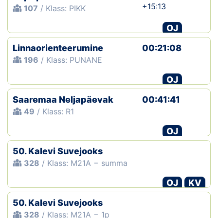
+15:13
107
/ Klass: PIKK
OJ
Linnaorienteerumine
00:21:08
196
/ Klass: PUNANE
OJ
Saaremaa Neljapäevak
00:41:41
49
/ Klass: R1
OJ
50. Kalevi Suvejooks
328
/ Klass: M21A − summa
OJ
KV
50. Kalevi Suvejooks
328
/ Klass: M21A − 1p