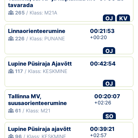
tavarada
265
/ Klass: M21A
OJ
KV
Linnaorienteerumine
00:21:53
+00:20
226
/ Klass: PUNANE
OJ
Lupine Püsiraja Ajavõtt
00:42:54
117
/ Klass: KESKMINE
OJ
Tallinna MV,
00:20:07
+02:26
suusaorienteerumine
61
/ Klass: M21
SO
Lupine Püsiraja ajavõtt
00:39:21
+02:57
96
/ Klass: KESKMINE