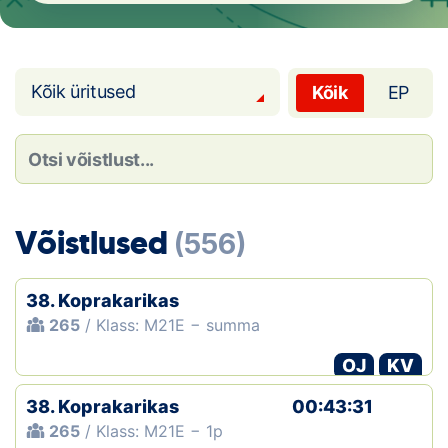
Loha
Kontakt
Kõik üritused
Kõik
EP
EOL
Galerii
Kaardid
Võistlused
(556)
Kalender
Koondised
38. Koprakarikas
265
/ Klass: M21E − summa
Tule klubisse!
OJ
KV
Tulemused
38. Koprakarikas
00:43:31
265
/ Klass: M21E − 1p
Dokumendid