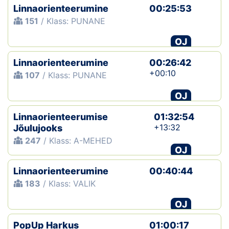
Linnaorienteerumine
00:25:53
151
/ Klass: PUNANE
OJ
Linnaorienteerumine
00:26:42
+00:10
107
/ Klass: PUNANE
OJ
Linnaorienteerumise
01:32:54
+13:32
Jõulujooks
247
/ Klass: A-MEHED
OJ
Linnaorienteerumine
00:40:44
183
/ Klass: VALIK
OJ
PopUp Harkus
01:00:17