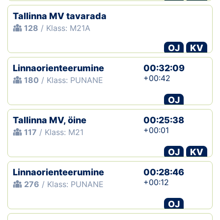
Tallinna MV tavarada
128
/ Klass: M21A
OJ
KV
Linnaorienteerumine
00:32:09
+00:42
180
/ Klass: PUNANE
OJ
Tallinna MV, öine
00:25:38
+00:01
117
/ Klass: M21
OJ
KV
Linnaorienteerumine
00:28:46
+00:12
276
/ Klass: PUNANE
OJ