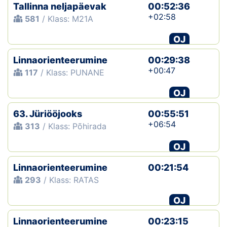
Tallinna neljapäevak
00:52:36
+02:58
581
/ Klass: M21A
OJ
Linnaorienteerumine
00:29:38
+00:47
117
/ Klass: PUNANE
OJ
63. Jüriööjooks
00:55:51
+06:54
313
/ Klass: Põhirada
OJ
Linnaorienteerumine
00:21:54
293
/ Klass: RATAS
OJ
Linnaorienteerumine
00:23:15