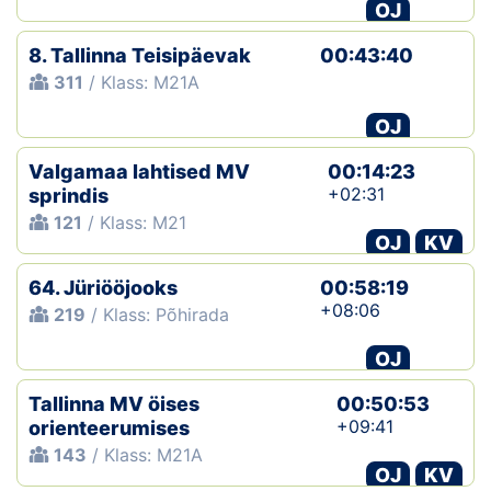
OJ
8. Tallinna Teisipäevak
00:43:40
311
/ Klass: M21A
OJ
Valgamaa lahtised MV
00:14:23
+02:31
sprindis
121
/ Klass: M21
OJ
KV
64. Jüriööjooks
00:58:19
+08:06
219
/ Klass: Põhirada
OJ
Tallinna MV öises
00:50:53
+09:41
orienteerumises
143
/ Klass: M21A
OJ
KV