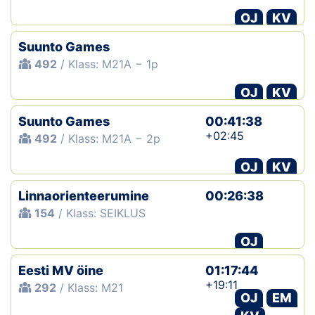
OJ
KV
Suunto Games
492
/ Klass: M21A − 1p
OJ
KV
Suunto Games
00:41:38
+02:45
492
/ Klass: M21A − 2p
OJ
KV
Linnaorienteerumine
00:26:38
154
/ Klass: SEIKLUS
OJ
Eesti MV öine
01:17:44
+19:11
292
/ Klass: M21
OJ
EM