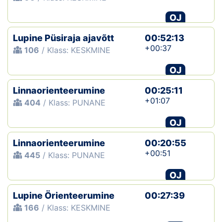
OJ
Lupine Püsiraja ajavõtt
00:52:13
+00:37
106
/ Klass: KESKMINE
OJ
Linnaorienteerumine
00:25:11
+01:07
404
/ Klass: PUNANE
OJ
Linnaorienteerumine
00:20:55
+00:51
445
/ Klass: PUNANE
OJ
Lupine Örienteerumine
00:27:39
166
/ Klass: KESKMINE