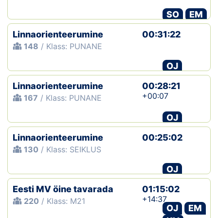
SO
EM
Linnaorienteerumine
00:31:22
148
/ Klass: PUNANE
OJ
Linnaorienteerumine
00:28:21
+00:07
167
/ Klass: PUNANE
OJ
Linnaorienteerumine
00:25:02
130
/ Klass: SEIKLUS
OJ
Eesti MV öine tavarada
01:15:02
+14:37
220
/ Klass: M21
OJ
EM