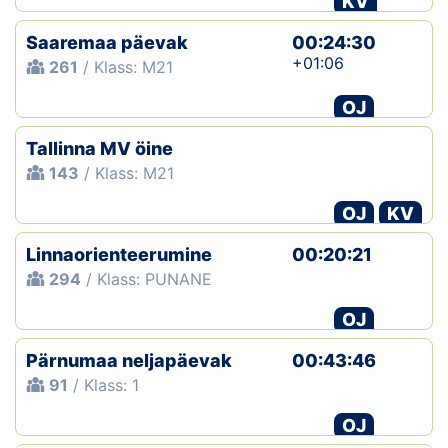
KV
Saaremaa päevak
00:24:30
+01:06
261
/ Klass: M21
OJ
Tallinna MV öine
143
/ Klass: M21
OJ
KV
Linnaorienteerumine
00:20:21
294
/ Klass: PUNANE
OJ
Pärnumaa neljapäevak
00:43:46
91
/ Klass: 1
OJ