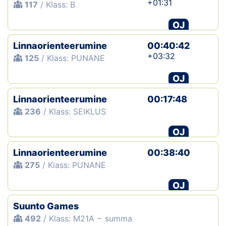
+01:31
117
/ Klass: B
OJ
Linnaorienteerumine
00:40:42
+03:32
125
/ Klass: PUNANE
OJ
Linnaorienteerumine
00:17:48
236
/ Klass: SEIKLUS
OJ
Linnaorienteerumine
00:38:40
275
/ Klass: PUNANE
OJ
Suunto Games
492
/ Klass: M21A − summa