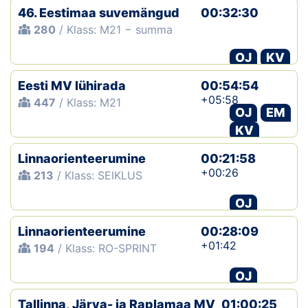
46. Eestimaa suvemängud
00:32:30
280
/ Klass: M21 − summa
OJ
KV
Eesti MV lühirada
00:54:54
+05:58
447
/ Klass: M21
OJ
EM
KV
Linnaorienteerumine
00:21:58
+00:26
213
/ Klass: SEIKLUS
OJ
Linnaorienteerumine
00:28:09
+01:42
194
/ Klass: RO-SPRINT
OJ
Tallinna, Järva- ja Raplamaa MV
01:00:25