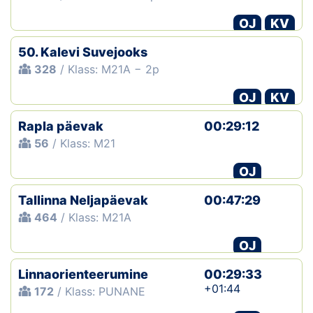
OJ
KV
50. Kalevi Suvejooks
328
/ Klass: M21A − 2p
OJ
KV
Rapla päevak
00:29:12
56
/ Klass: M21
OJ
Tallinna Neljapäevak
00:47:29
464
/ Klass: M21A
OJ
Linnaorienteerumine
00:29:33
+01:44
172
/ Klass: PUNANE