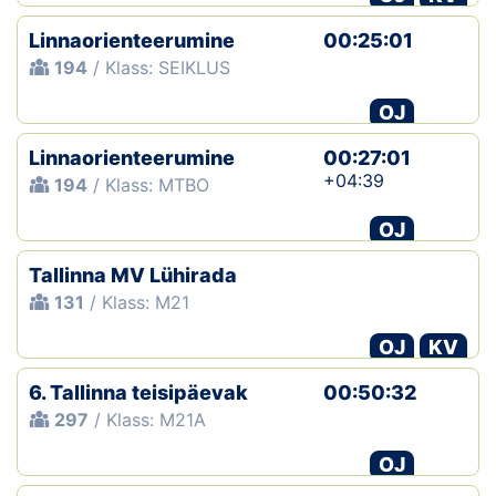
Linnaorienteerumine
00:25:01
194
/ Klass: SEIKLUS
OJ
Linnaorienteerumine
00:27:01
+04:39
194
/ Klass: MTBO
OJ
Tallinna MV Lühirada
131
/ Klass: M21
OJ
KV
6. Tallinna teisipäevak
00:50:32
297
/ Klass: M21A
OJ