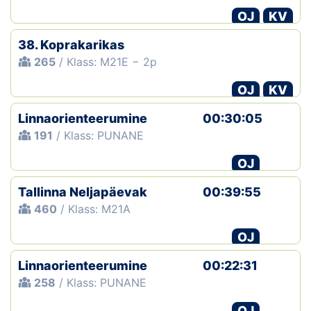
OJ
KV
Klubid
38. Koprakarikas
Suletud maastikud
265
/ Klass: M21E − 2p
OJ
KV
Püsirajad
Linnaorienteerumine
00:30:05
Ajalugu
191
/ Klass: PUNANE
Koolitused
OJ
Tallinna Neljapäevak
00:39:55
OTSI
460
/ Klass: M21A
OJ
Linnaorienteerumine
00:22:31
258
/ Klass: PUNANE
OJ