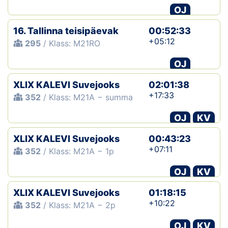
OJ
16. Tallinna teisipäevak
00:52:33
+05:12
295
/ Klass: M21RO
OJ
XLIX KALEVI Suvejooks
02:01:38
+17:33
352
/ Klass: M21A − summa
OJ
KV
XLIX KALEVI Suvejooks
00:43:23
+07:11
352
/ Klass: M21A − 1p
OJ
KV
XLIX KALEVI Suvejooks
01:18:15
+10:22
352
/ Klass: M21A − 2p
OJ
KV