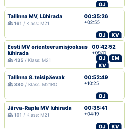
OJ
Tallinna MV, Lühirada
00:35:26
+02:55
161
/ Klass: M21
OJ
KV
Eesti MV orienteerumisjooksus
00:42:52
+09:11
lühirada
OJ
EM
435
/ Klass: M21
KV
Tallinna 8. teisipäevak
00:52:49
+10:25
380
/ Klass: M21RO
OJ
Järva-Rapla MV lühirada
00:35:41
+04:19
161
/ Klass: M21
OJ
KV