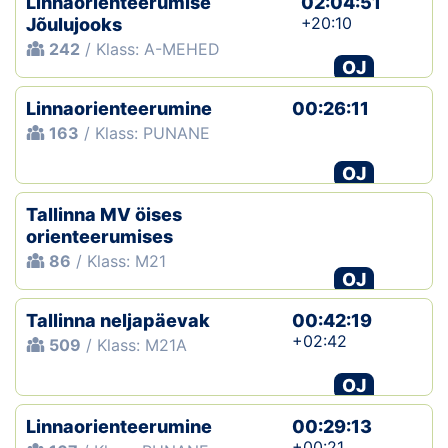
Linnaorienteerumise
02:04:51
+20:10
Jõulujooks
242
/ Klass: A-MEHED
OJ
Linnaorienteerumine
00:26:11
163
/ Klass: PUNANE
OJ
Tallinna MV öises
orienteerumises
86
/ Klass: M21
OJ
Tallinna neljapäevak
00:42:19
+02:42
509
/ Klass: M21A
OJ
Linnaorienteerumine
00:29:13
+00:21