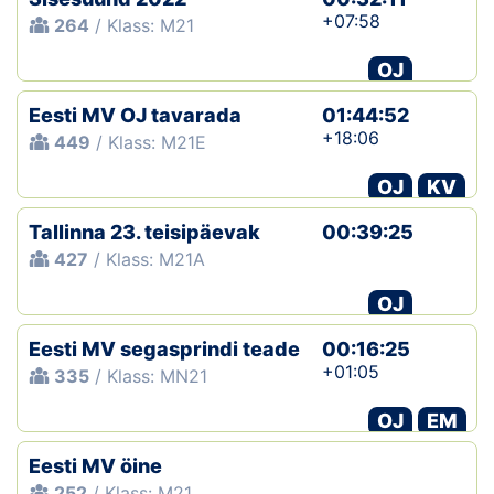
+07:58
264
/ Klass: M21
OJ
Eesti MV OJ tavarada
01:44:52
+18:06
449
/ Klass: M21E
OJ
KV
Tallinna 23. teisipäevak
00:39:25
427
/ Klass: M21A
OJ
Eesti MV segasprindi teade
00:16:25
+01:05
335
/ Klass: MN21
OJ
EM
Eesti MV öine
252
/ Klass: M21