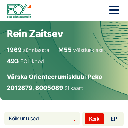
Liigu
sisu
juurde
Estonian Orienteering Federation
Uudised
Rein Zaitsev
Alustajale
1969
M55
sünniaasta
võistlusklass
Orienteerujale
493
EOL kood
Eesti Orienteerumine 100!
Värska Orienteerumisklubi Peko
Toetamine
2012879, 8005089
Si kaart
Telli litsents!
Noored
Kõik üritused
Kõik
EP