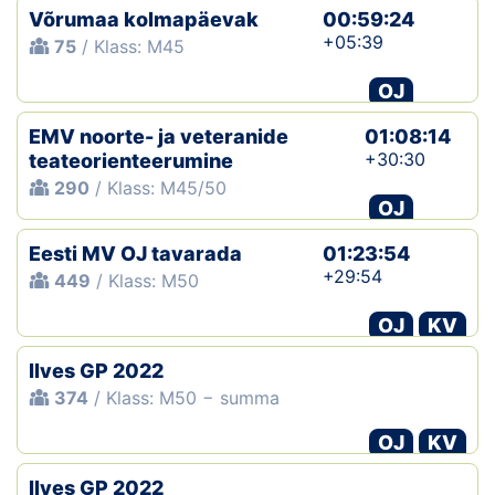
Võrumaa kolmapäevak
00:59:24
+05:39
75
/ Klass: M45
OJ
EMV noorte- ja veteranide
01:08:14
+30:30
teateorienteerumine
290
/ Klass: M45/50
OJ
Eesti MV OJ tavarada
01:23:54
+29:54
449
/ Klass: M50
OJ
KV
Ilves GP 2022
374
/ Klass: M50 − summa
OJ
KV
Ilves GP 2022