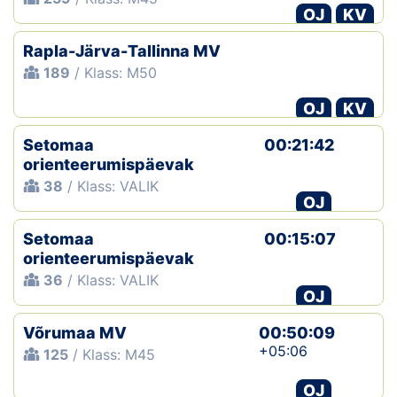
OJ
KV
Rapla-Järva-Tallinna MV
189
/ Klass: M50
OJ
KV
Setomaa
00:21:42
orienteerumispäevak
38
/ Klass: VALIK
OJ
Setomaa
00:15:07
orienteerumispäevak
36
/ Klass: VALIK
OJ
Võrumaa MV
00:50:09
+05:06
125
/ Klass: M45
OJ