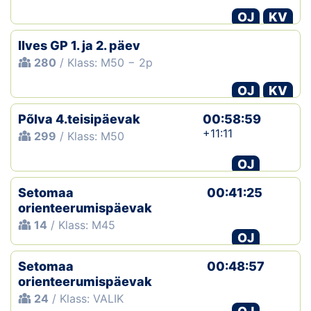
OJ
KV
Ilves GP 1. ja 2. päev
280
/ Klass: M50 − 2p
OJ
KV
Põlva 4.teisipäevak
00:58:59
+11:11
299
/ Klass: M50
OJ
Setomaa
00:41:25
orienteerumispäevak
14
/ Klass: M45
OJ
Setomaa
00:48:57
orienteerumispäevak
24
/ Klass: VALIK