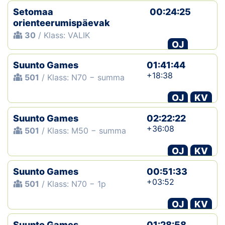
Setomaa
00:24:25
orienteerumispäevak
30
/ Klass: VALIK
OJ
Suunto Games
01:41:44
+18:38
501
/ Klass: N70 − summa
OJ
KV
Suunto Games
02:22:22
+36:08
501
/ Klass: M50 − summa
OJ
KV
Suunto Games
00:51:33
+03:52
501
/ Klass: N70 − 1p
OJ
KV
Suunto Games
01:28:58