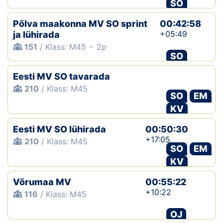
SO
Põlva maakonna MV SO sprint
00:42:58
+05:49
ja lühirada
151
/ Klass: M45 − 2p
SO
Eesti MV SO tavarada
210
/ Klass: M45
SO
EM
KV
Eesti MV SO lühirada
00:50:30
+17:05
210
/ Klass: M45
SO
EM
KV
Võrumaa MV
00:55:22
+10:22
116
/ Klass: M45
OJ