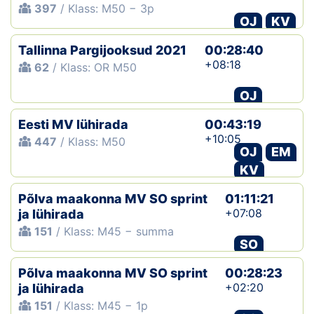
397
/ Klass: M50 − 3p
OJ
KV
Tallinna Pargijooksud 2021
00:28:40
+08:18
62
/ Klass: OR M50
OJ
Eesti MV lühirada
00:43:19
+10:05
447
/ Klass: M50
OJ
EM
KV
Põlva maakonna MV SO sprint
01:11:21
+07:08
ja lühirada
151
/ Klass: M45 − summa
SO
Põlva maakonna MV SO sprint
00:28:23
+02:20
ja lühirada
151
/ Klass: M45 − 1p