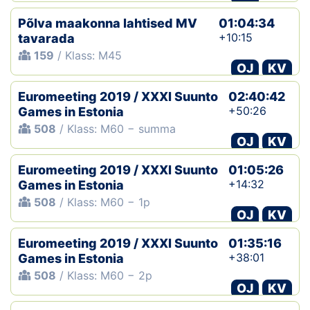
Põlva maakonna lahtised MV
01:04:34
+10:15
tavarada
159
/ Klass: M45
OJ
KV
Euromeeting 2019 / XXXI Suunto
02:40:42
+50:26
Games in Estonia
508
/ Klass: M60 − summa
OJ
KV
Euromeeting 2019 / XXXI Suunto
01:05:26
+14:32
Games in Estonia
508
/ Klass: M60 − 1p
OJ
KV
Euromeeting 2019 / XXXI Suunto
01:35:16
+38:01
Games in Estonia
508
/ Klass: M60 − 2p
OJ
KV