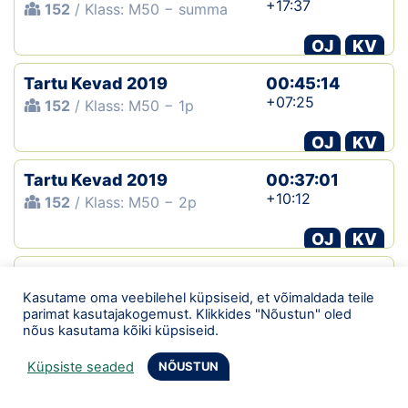
+17:37
152
/ Klass: M50 − summa
OJ
KV
Tartu Kevad 2019
00:45:14
+07:25
152
/ Klass: M50 − 1p
OJ
KV
Tartu Kevad 2019
00:37:01
+10:12
152
/ Klass: M50 − 2p
OJ
KV
Setomaa
00:43:32
orienteerumispäevak
Kasutame oma veebilehel küpsiseid, et võimaldada teile
parimat kasutajakogemust. Klikkides "Nõustun" oled
15
/ Klass: M40
nõus kasutama kõiki küpsiseid.
OJ
Küpsiste seaded
NÕUSTUN
Setomaa
00:34:10
orienteerumispäevak