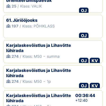
orienteerumispäevak
25
/ Klass: VALIK
OJ
61. Jüriööjooks
197
/ Klass: PÕHIKLASS
OJ
Karjalaskevõistlus ja Lihavõtte
lühirada
274
/ Klass: M50 − summa
OJ
KV
Karjalaskevõistlus ja Lihavõtte
lühirada
274
/ Klass: M50 − 1p
OJ
KV
Karjalaskevõistlus ja Lihavõtte
00:36:44
+12:40
lühirada