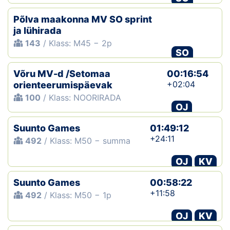
Põlva maakonna MV SO sprint
ja lühirada
143
/ Klass: M45 − 2p
SO
Võru MV-d /Setomaa
00:16:54
+02:04
orienteerumispäevak
100
/ Klass: NOORIRADA
OJ
Suunto Games
01:49:12
+24:11
492
/ Klass: M50 − summa
OJ
KV
Suunto Games
00:58:22
+11:58
492
/ Klass: M50 − 1p
OJ
KV