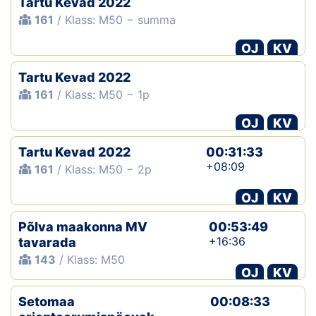
Tartu Kevad 2022
161
/ Klass: M50 − summa
OJ
KV
Tartu Kevad 2022
161
/ Klass: M50 − 1p
OJ
KV
Tartu Kevad 2022
00:31:33
+08:09
161
/ Klass: M50 − 2p
OJ
KV
Põlva maakonna MV
00:53:49
+16:36
tavarada
143
/ Klass: M50
OJ
KV
Setomaa
00:08:33