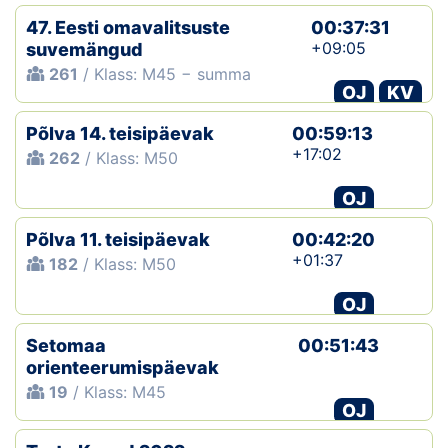
47. Eesti omavalitsuste
00:37:31
+09:05
suvemängud
261
/ Klass: M45 − summa
OJ
KV
Põlva 14. teisipäevak
00:59:13
+17:02
262
/ Klass: M50
OJ
Põlva 11. teisipäevak
00:42:20
+01:37
182
/ Klass: M50
OJ
Setomaa
00:51:43
orienteerumispäevak
19
/ Klass: M45
OJ