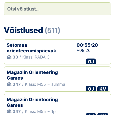
Loha
Kontakt
EOL
Võistlused
(511)
Galerii
Setomaa
00:55:20
Kaardid
+08:26
orienteerumispäevak
33
/ Klass: RADA 3
OJ
Kalender
Magaziin Orienteering
Koondised
Games
347
/ Klass: M55 − summa
Tule klubisse!
OJ
KV
Magaziin Orienteering
Tulemused
Games
347
/ Klass: M55 − 1p
Dokumendid