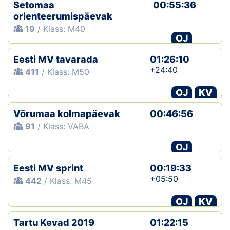
Setomaa
00:55:36
orienteerumispäevak
19
/ Klass: M40
OJ
Eesti MV tavarada
01:26:10
+24:40
411
/ Klass: M50
OJ
KV
Võrumaa kolmapäevak
00:46:56
91
/ Klass: VABA
OJ
Eesti MV sprint
00:19:33
+05:50
442
/ Klass: M45
OJ
KV
Tartu Kevad 2019
01:22:15