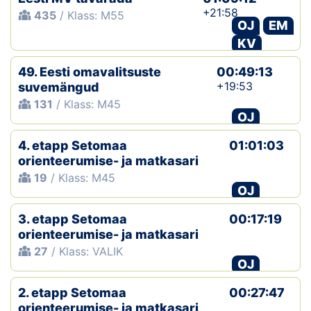
+21:58
435
/ Klass: M55
OJ
EM
KV
49. Eesti omavalitsuste
00:49:13
+19:53
suvemängud
131
/ Klass: M45
OJ
4. etapp Setomaa
01:01:03
orienteerumise- ja matkasari
19
/ Klass: M45
OJ
3. etapp Setomaa
00:17:19
orienteerumise- ja matkasari
27
/ Klass: VALIK
OJ
2. etapp Setomaa
00:27:47
orienteerumise- ja matkasari