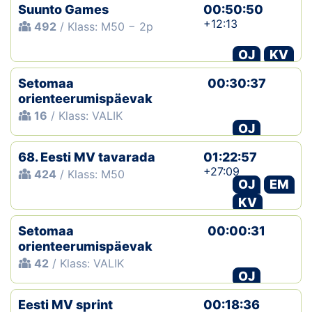
Suunto Games
00:50:50
+12:13
492
/ Klass: M50 − 2p
OJ
KV
Setomaa
00:30:37
orienteerumispäevak
16
/ Klass: VALIK
OJ
68. Eesti MV tavarada
01:22:57
+27:09
424
/ Klass: M50
OJ
EM
KV
Setomaa
00:00:31
orienteerumispäevak
42
/ Klass: VALIK
OJ
Eesti MV sprint
00:18:36