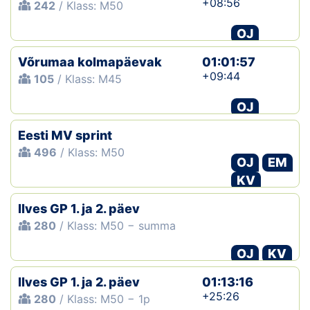
+08:56
242
/ Klass: M50
OJ
Võrumaa kolmapäevak
01:01:57
+09:44
105
/ Klass: M45
OJ
Eesti MV sprint
496
/ Klass: M50
OJ
EM
KV
Ilves GP 1. ja 2. päev
280
/ Klass: M50 − summa
OJ
KV
Ilves GP 1. ja 2. päev
01:13:16
+25:26
280
/ Klass: M50 − 1p