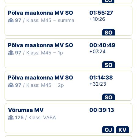
OJ
Põlva maakonna MV SO
01:55:27
+10:26
97
/ Klass: M45 − summa
SO
Põlva maakonna MV SO
00:40:49
+07:24
97
/ Klass: M45 − 1p
SO
Põlva maakonna MV SO
01:14:38
+32:23
97
/ Klass: M45 − 2p
SO
Võrumaa MV
00:39:13
125
/ Klass: VABA
OJ
KV