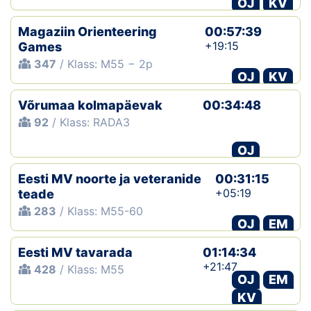
OJ
KV
Klubid
Magaziin Orienteering
00:57:39
+19:15
Games
Suletud maastikud
347
/ Klass: M55 − 2p
OJ
KV
Püsirajad
Võrumaa kolmapäevak
00:34:48
92
/ Klass: RADA3
Ajalugu
OJ
Koolitused
Eesti MV noorte ja veteranide
00:31:15
+05:19
teade
OTSI
283
/ Klass: M55-60
OJ
EM
Eesti MV tavarada
01:14:34
+21:47
428
/ Klass: M55
OJ
EM
KV