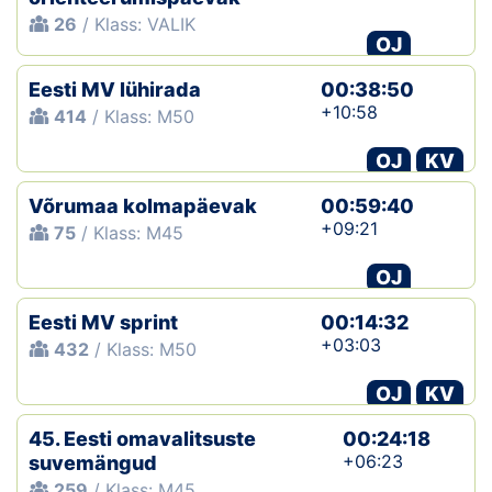
26
/ Klass: VALIK
OJ
Eesti MV lühirada
00:38:50
+10:58
414
/ Klass: M50
OJ
KV
Võrumaa kolmapäevak
00:59:40
+09:21
75
/ Klass: M45
OJ
Eesti MV sprint
00:14:32
+03:03
432
/ Klass: M50
OJ
KV
45. Eesti omavalitsuste
00:24:18
+06:23
suvemängud
259
/ Klass: M45