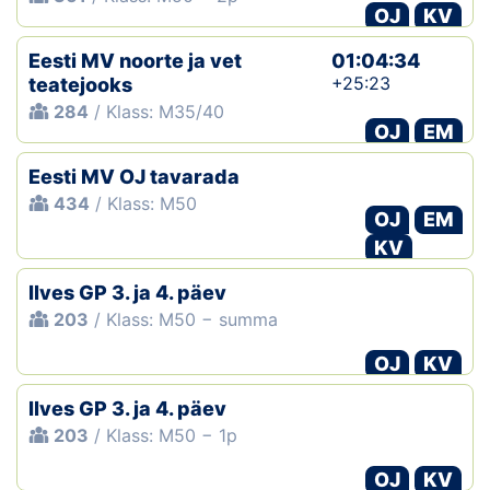
OJ
KV
Eesti MV noorte ja vet
01:04:34
+25:23
teatejooks
284
/ Klass: M35/40
OJ
EM
Eesti MV OJ tavarada
434
/ Klass: M50
OJ
EM
KV
Ilves GP 3. ja 4. päev
203
/ Klass: M50 − summa
OJ
KV
Ilves GP 3. ja 4. päev
203
/ Klass: M50 − 1p
OJ
KV