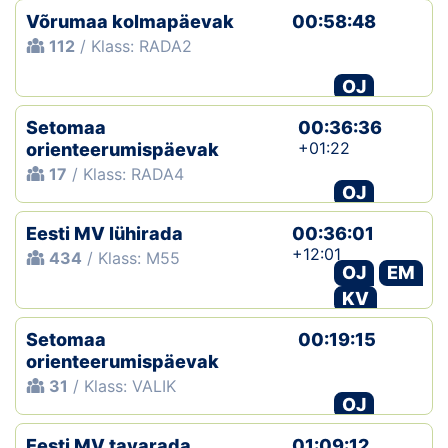
Võrumaa kolmapäevak
00:58:48
112
/ Klass: RADA2
OJ
Setomaa
00:36:36
+01:22
orienteerumispäevak
17
/ Klass: RADA4
OJ
Eesti MV lühirada
00:36:01
+12:01
434
/ Klass: M55
OJ
EM
KV
Setomaa
00:19:15
orienteerumispäevak
31
/ Klass: VALIK
OJ
Eesti MV tavarada
01:09:12