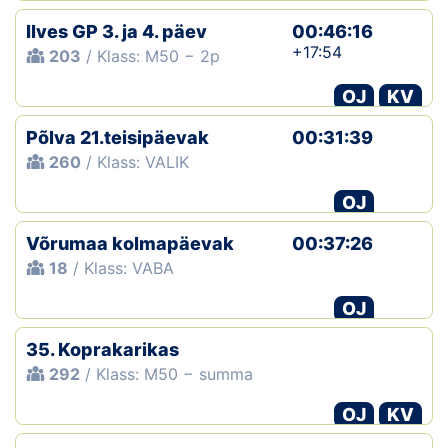
Ilves GP 3. ja 4. päev
00:46:16
+17:54
203
/ Klass: M50 − 2p
OJ
KV
Põlva 21.teisipäevak
00:31:39
260
/ Klass: VALIK
OJ
Võrumaa kolmapäevak
00:37:26
18
/ Klass: VABA
OJ
35. Koprakarikas
292
/ Klass: M50 − summa
OJ
KV