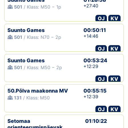
+27:40
501
/ Klass: M50 − 1p
OJ
KV
Suunto Games
00:50:11
+14:46
501
/ Klass: N70 − 2p
OJ
KV
Suunto Games
00:53:24
+12:29
501
/ Klass: M50 − 2p
OJ
KV
50.Põlva maakonna MV
00:55:15
+12:39
131
/ Klass: M50
OJ
KV
Setomaa
01:10:22
orienteerumispäevak