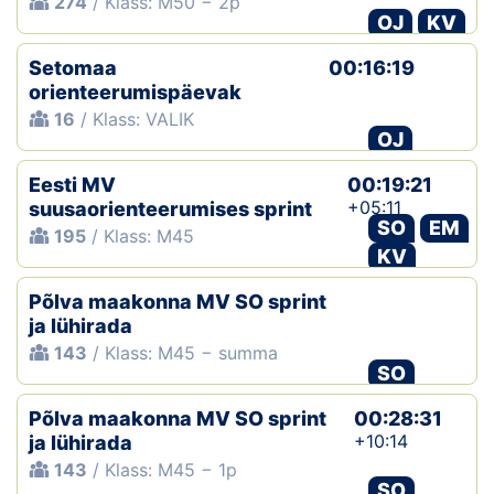
274
/ Klass: M50 − 2p
OJ
KV
Setomaa
00:16:19
orienteerumispäevak
16
/ Klass: VALIK
OJ
Eesti MV
00:19:21
+05:11
suusaorienteerumises sprint
SO
EM
195
/ Klass: M45
KV
Põlva maakonna MV SO sprint
ja lühirada
143
/ Klass: M45 − summa
SO
Põlva maakonna MV SO sprint
00:28:31
+10:14
ja lühirada
143
/ Klass: M45 − 1p
SO