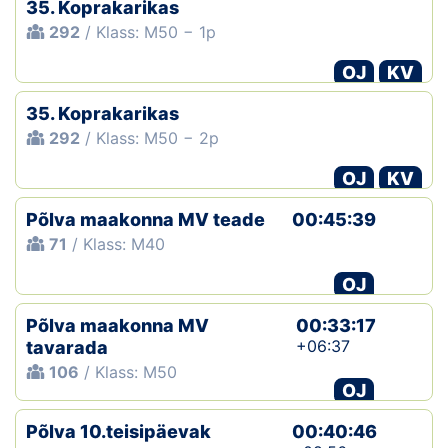
35. Koprakarikas
292
/ Klass: M50 − 1p
OJ
KV
35. Koprakarikas
292
/ Klass: M50 − 2p
OJ
KV
Põlva maakonna MV teade
00:45:39
71
/ Klass: M40
OJ
Põlva maakonna MV
00:33:17
+06:37
tavarada
106
/ Klass: M50
OJ
Põlva 10.teisipäevak
00:40:46