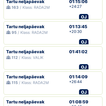
Tartu neljapäevak
01:15:06
+24:27
163
/ Klass: RADA2M
Klubid
OJ
Suletud maastikud
Tartu neljapäevak
01:13:45
Püsirajad
+20:30
95
/ Klass: RADA2M
OJ
Ajalugu
Tartu neljapäevak
01:41:02
Koolitused
112
/ Klass: VALIK
OJ
OTSI
Tartu neljapäevak
01:14:09
+26:44
115
/ Klass: RADA2M
OJ
Tartu neljapäevak
01:08:59