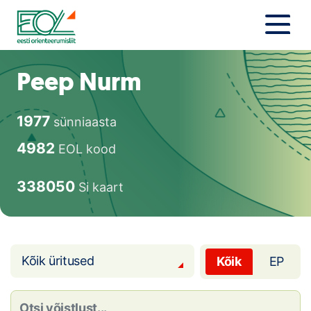
Liigu
sisu
juurde
Estonian Orienteering Federation
Uudised
Peep Nurm
Alustajale
1977
sünniaasta
Orienteerujale
4982
EOL kood
Eesti Orienteerumine 100!
338050
Si kaart
Toetamine
Telli litsents!
Kõik üritused
Kõik
EP
Noored