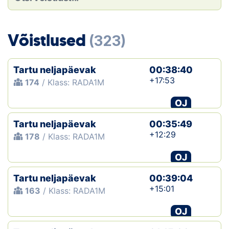
Loha
Kontakt
Võistlused
(323)
EOL
Tartu neljapäevak
00:38:40
Galerii
+17:53
174
/ Klass: RADA1M
Kaardid
OJ
Tartu neljapäevak
00:35:49
Kalender
+12:29
178
/ Klass: RADA1M
Koondised
OJ
Tule klubisse!
Tartu neljapäevak
00:39:04
+15:01
163
/ Klass: RADA1M
Tulemused
OJ
Dokumendid