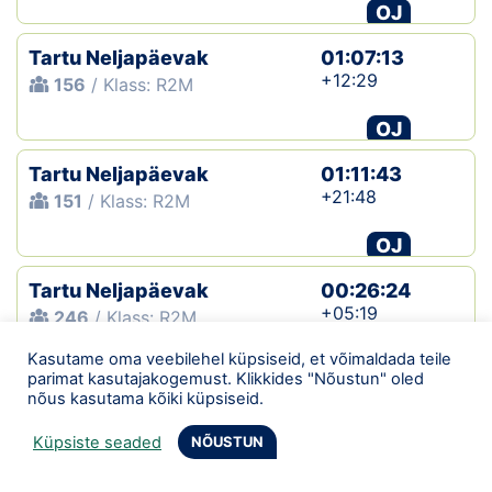
OJ
Tartu Neljapäevak
01:07:13
+12:29
156
/ Klass: R2M
OJ
Tartu Neljapäevak
01:11:43
+21:48
151
/ Klass: R2M
OJ
Tartu Neljapäevak
00:26:24
+05:19
246
/ Klass: R2M
Kasutame oma veebilehel küpsiseid, et võimaldada teile
OJ
parimat kasutajakogemust. Klikkides "Nõustun" oled
nõus kasutama kõiki küpsiseid.
Tartu neljapäevak
00:53:56
277
/ Klass: VALIK
Küpsiste seaded
NÕUSTUN
OJ