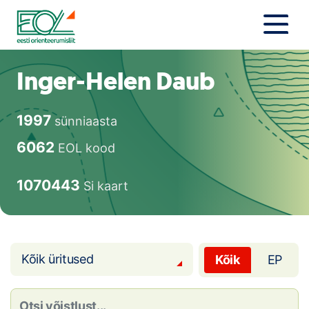
Liigu
sisu
juurde
Estonian Orienteering Federation
Uudised
Inger-Helen Daub
Alustajale
1997
sünniaasta
Orienteerujale
6062
EOL kood
Eesti Orienteerumine 100!
1070443
Si kaart
Toetamine
Telli litsents!
Kõik üritused
Kõik
EP
Noored