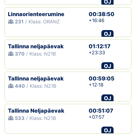
OJ
Linnaorienteerumine
00:38:50
+16:46
231
/ Klass: ORANZ
OJ
Tallinna neljapäevak
01:12:17
+23:33
370
/ Klass: N21B
OJ
Tallinna neljapäevak
00:59:05
+12:18
440
/ Klass: N21B
OJ
Tallinna Neljapäevak
00:51:07
+07:57
533
/ Klass: N21B
OJ