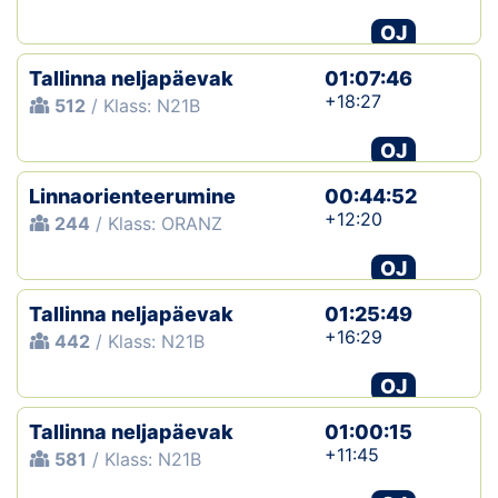
OJ
Tallinna neljapäevak
01:07:46
+18:27
512
/ Klass: N21B
OJ
Linnaorienteerumine
00:44:52
+12:20
244
/ Klass: ORANZ
OJ
Tallinna neljapäevak
01:25:49
+16:29
442
/ Klass: N21B
OJ
Tallinna neljapäevak
01:00:15
+11:45
581
/ Klass: N21B