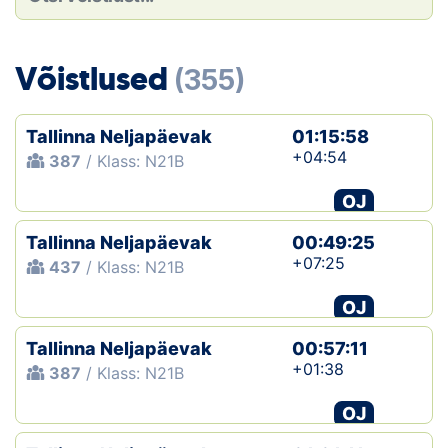
Loha
Kontakt
Võistlused
(355)
EOL
Tallinna Neljapäevak
01:15:58
Galerii
+04:54
387
/ Klass: N21B
Kaardid
OJ
Tallinna Neljapäevak
00:49:25
Kalender
+07:25
437
/ Klass: N21B
Koondised
OJ
Tule klubisse!
Tallinna Neljapäevak
00:57:11
+01:38
387
/ Klass: N21B
Tulemused
OJ
Dokumendid