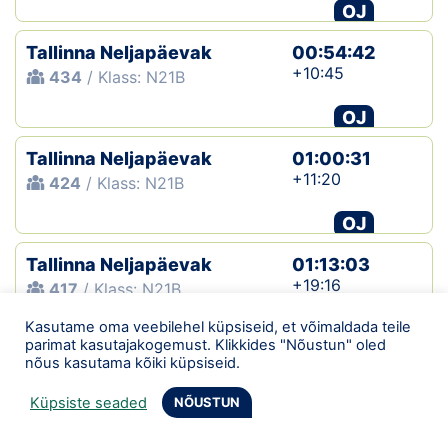
OJ
Tallinna Neljapäevak
00:54:42
+10:45
434
/ Klass: N21B
OJ
Tallinna Neljapäevak
01:00:31
+11:20
424
/ Klass: N21B
OJ
Tallinna Neljapäevak
01:13:03
+19:16
417
/ Klass: N21B
Kasutame oma veebilehel küpsiseid, et võimaldada teile
OJ
parimat kasutajakogemust. Klikkides "Nõustun" oled
nõus kasutama kõiki küpsiseid.
Tallinna 14. Teisipäevak
00:29:49
+06:37
306
/ Klass: N21B
Küpsiste seaded
NÕUSTUN
OJ