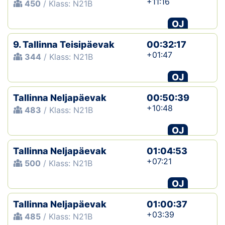
+11:16
450
/ Klass: N21B
OJ
9. Tallinna Teisipäevak
00:32:17
+01:47
344
/ Klass: N21B
OJ
Tallinna Neljapäevak
00:50:39
+10:48
483
/ Klass: N21B
OJ
Tallinna Neljapäevak
01:04:53
+07:21
500
/ Klass: N21B
OJ
Tallinna Neljapäevak
01:00:37
+03:39
485
/ Klass: N21B