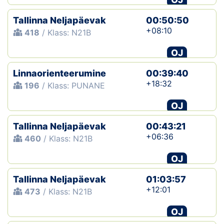
Tallinna Neljapäevak
00:50:50
+08:10
418
/ Klass: N21B
OJ
Linnaorienteerumine
00:39:40
+18:32
196
/ Klass: PUNANE
OJ
Tallinna Neljapäevak
00:43:21
+06:36
460
/ Klass: N21B
OJ
Tallinna Neljapäevak
01:03:57
+12:01
473
/ Klass: N21B
OJ