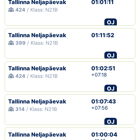
Tallinna Neljapäevak
01:01:11
424
/ Klass: N21B
Klubid
OJ
Suletud maastikud
Tallinna Neljapäevak
01:11:52
Püsirajad
399
/ Klass: N21B
OJ
Ajalugu
Tallinna Neljapäevak
01:02:51
Koolitused
+07:18
424
/ Klass: N21B
OJ
OTSI
Tallinna Neljapäevak
01:07:43
+07:56
314
/ Klass: N21B
OJ
Tallinna Neljapäevak
01:00:04