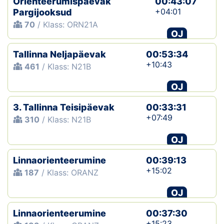
Orienteerumispäevak
00:43:07
+04:01
Pargijooksud
70
/ Klass: ORN21A
OJ
Tallinna Neljapäevak
00:53:34
+10:43
461
/ Klass: N21B
OJ
3. Tallinna Teisipäevak
00:33:31
+07:49
310
/ Klass: N21B
OJ
Linnaorienteerumine
00:39:13
+15:02
187
/ Klass: ORANZ
OJ
Linnaorienteerumine
00:37:30
+15:23