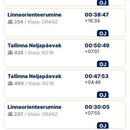
OJ
Linnaorienteerumine
00:38:47
+16:34
254
/ Klass: ORANZ
OJ
Tallinna Neljapäevak
00:50:49
+07:01
428
/ Klass: N21B
OJ
Tallinna Neljapäevak
00:47:53
+04:46
499
/ Klass: N21B
OJ
Linnaorienteerumine
00:30:05
+07:55
237
/ Klass: ORANZ
OJ