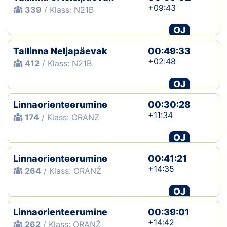
+09:43
339
/ Klass: N21B
OJ
Tallinna Neljapäevak
00:49:33
+02:48
412
/ Klass: N21B
OJ
Linnaorienteerumine
00:30:28
+11:34
174
/ Klass: ORANZ
OJ
Linnaorienteerumine
00:41:21
+14:35
264
/ Klass: ORANŽ
OJ
Linnaorienteerumine
00:39:01
+14:42
262
/ Klass: ORANŽ