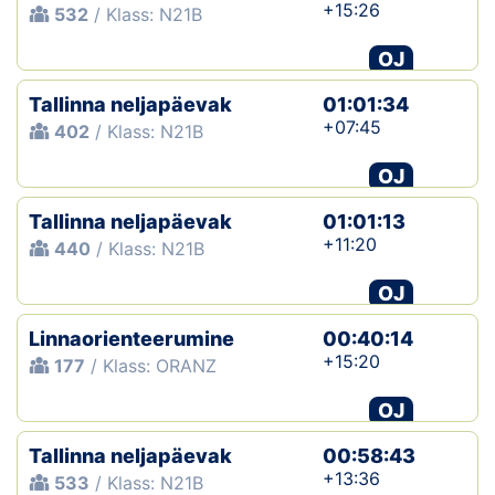
+15:26
532
/ Klass: N21B
OJ
Tallinna neljapäevak
01:01:34
+07:45
402
/ Klass: N21B
OJ
Tallinna neljapäevak
01:01:13
+11:20
440
/ Klass: N21B
OJ
Linnaorienteerumine
00:40:14
+15:20
177
/ Klass: ORANZ
OJ
Tallinna neljapäevak
00:58:43
+13:36
533
/ Klass: N21B