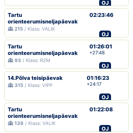
OJ
Tartu
02:23:46
orienteerumisneljapäevak
215
/ Klass: VALIK
OJ
Tartu
01:26:01
+27:48
orienteerumisneljapäevak
93
/ Klass: R2M
OJ
14.Põlva teisipäevak
01:16:23
+24:17
315
/ Klass: VIPP
OJ
Tartu
01:22:08
orienteerumisneljapäevak
139
/ Klass: VALIK
OJ