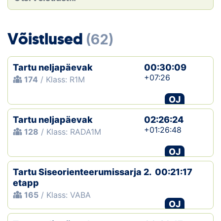
Loha
Kontakt
Võistlused
(62)
EOL
Tartu neljapäevak
00:30:09
Galerii
+07:26
174
/ Klass: R1M
Kaardid
OJ
Tartu neljapäevak
02:26:24
Kalender
+01:26:48
128
/ Klass: RADA1M
Koondised
OJ
Tule klubisse!
Tartu Siseorienteerumissarja 2.
00:21:17
etapp
Tulemused
165
/ Klass: VABA
OJ
Dokumendid