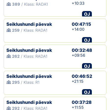
+10:33
389
/ Klass: RADA1
OJ
Seiklushundi päevak
00:47:15
+14:00
259
/ Klass: RADA1
OJ
Seiklushundi päevak
00:32:48
+09:56
262
/ Klass: RADA1
OJ
Seiklushundi päevak
00:46:52
+21:15
295
/ Klass: R1
OJ
Seiklushundi päevak
00:37:28
+11:55
292
/ Klass: RADA1