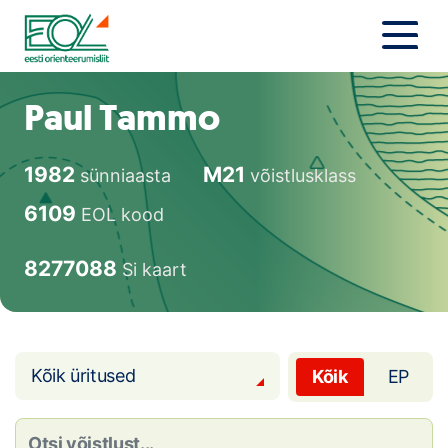
Liigu
sisu
juurde
Estonian Orienteering Federation
Uudised
Paul Tammo
Alustajale
1982
M21
sünniaasta
võistlusklass
Orienteerujale
6109
EOL kood
Eesti Orienteerumine 100!
8277088
Si kaart
Toetamine
Telli litsents!
Kõik üritused
Kõik
EP
Noored