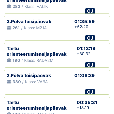
orienteerumisneljapäevak
282
/ Klass: VALIK
OJ
3.Põlva teisipäevak
01:35:59
+52:20
261
/ Klass: M21A
OJ
Tartu
01:13:19
+30:32
orienteerumisneljapäevak
190
/ Klass: RADA2M
OJ
2.Põlva teisipäevak
01:08:29
330
/ Klass: VABA
OJ
Tartu
00:35:31
+13:19
orienteerumisneljapäevak