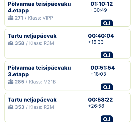
Põlvamaa teisipäevaku
01:10:12
+30:49
4.etapp
271
/ Klass: VIPP
OJ
Tartu neljapäevak
00:40:04
+16:33
358
/ Klass: R3M
OJ
Põlvamaa teisipäevaku
00:51:54
+18:03
3.etapp
285
/ Klass: M21B
OJ
Tartu neljapäevak
00:58:22
+26:58
353
/ Klass: R2M
OJ