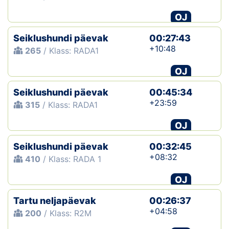
OJ
Seiklushundi päevak
00:27:43
+10:48
265
/ Klass: RADA1
OJ
Seiklushundi päevak
00:45:34
+23:59
315
/ Klass: RADA1
OJ
Seiklushundi päevak
00:32:45
+08:32
410
/ Klass: RADA 1
OJ
Tartu neljapäevak
00:26:37
+04:58
200
/ Klass: R2M