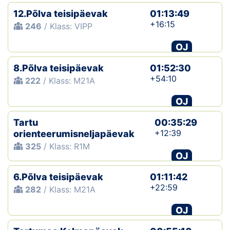
12.Põlva teisipäevak
01:13:49
+16:15
246
/ Klass: VIPP
OJ
8.Põlva teisipäevak
01:52:30
+54:10
222
/ Klass: M21A
OJ
Tartu
00:35:29
+12:39
orienteerumisneljapäevak
325
/ Klass: R1M
OJ
6.Põlva teisipäevak
01:11:42
+22:59
282
/ Klass: M21A
OJ