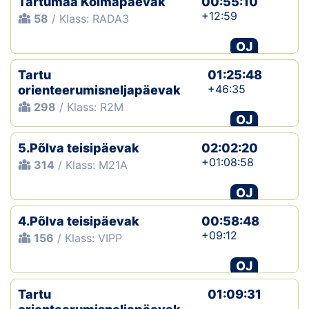
Tartumaa Kolmapäevak
00:55:10
+12:59
58
/ Klass: RADA3
OJ
Tartu
01:25:48
+46:35
orienteerumisneljapäevak
298
/ Klass: R2M
OJ
5.Põlva teisipäevak
02:02:20
+01:08:58
314
/ Klass: M21A
OJ
4.Põlva teisipäevak
00:58:48
+09:12
156
/ Klass: VIPP
OJ
Tartu
01:09:31