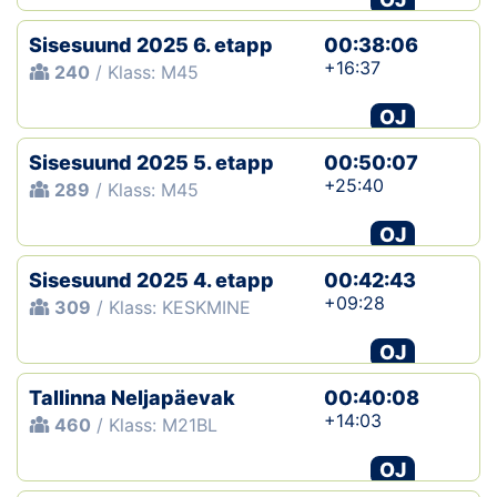
Sisesuund 2025 6. etapp
00:38:06
+16:37
240
/ Klass: M45
OJ
Sisesuund 2025 5. etapp
00:50:07
+25:40
289
/ Klass: M45
OJ
Sisesuund 2025 4. etapp
00:42:43
+09:28
309
/ Klass: KESKMINE
OJ
Tallinna Neljapäevak
00:40:08
+14:03
460
/ Klass: M21BL
OJ