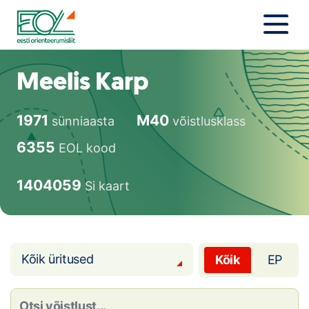
Liigu
sisu
juurde
Estonian Orienteering Federation
Uudised
Meelis Karp
Alustajale
1971
M40
sünniaasta
võistlusklass
Orienteerujale
6355
EOL kood
Eesti Orienteerumine 100!
1404059
Si kaart
Toetamine
Telli litsents!
Kõik üritused
Kõik
EP
Noored