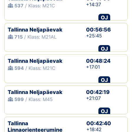
+14:37
537
/ Klass: M21C
OJ
Tallinna Neljapäevak
00:56:56
+25:45
715
/ Klass: M21AL
OJ
Tallinna Neljapäevak
00:48:24
+17:01
594
/ Klass: M21C
OJ
Tallinna Neljapäevak
00:42:19
+21:07
599
/ Klass: M45
OJ
Tallinna
00:42:40
+18:42
Linnaorienteerumine