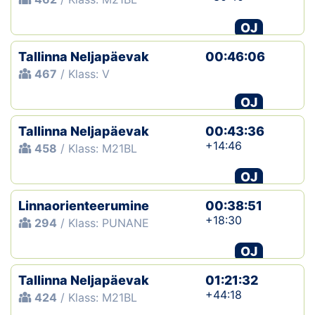
OJ
Tallinna Neljapäevak
00:46:06
467
/ Klass: V
OJ
Tallinna Neljapäevak
00:43:36
+14:46
458
/ Klass: M21BL
OJ
Linnaorienteerumine
00:38:51
+18:30
294
/ Klass: PUNANE
OJ
Tallinna Neljapäevak
01:21:32
+44:18
424
/ Klass: M21BL