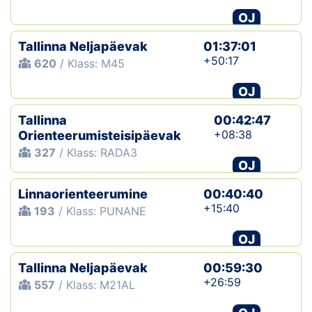
OJ
Tallinna Neljapäevak
01:37:01
+50:17
620
/ Klass: M45
OJ
Tallinna
00:42:47
+08:38
Orienteerumisteisipäevak
327
/ Klass: RADA3
OJ
Linnaorienteerumine
00:40:40
+15:40
193
/ Klass: PUNANE
OJ
Tallinna Neljapäevak
00:59:30
+26:59
557
/ Klass: M21AL