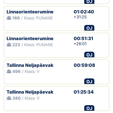
OJ
Linnaorienteerumine
01:02:40
+31:25
186
/ Klass: PUNANE
OJ
Linnaorienteerumine
00:51:31
+26:01
223
/ Klass: PUNANE
OJ
Tallinna Neljapäevak
00:59:08
496
/ Klass: V
OJ
Tallinna Neljapäevak
01:25:34
380
/ Klass: V
OJ