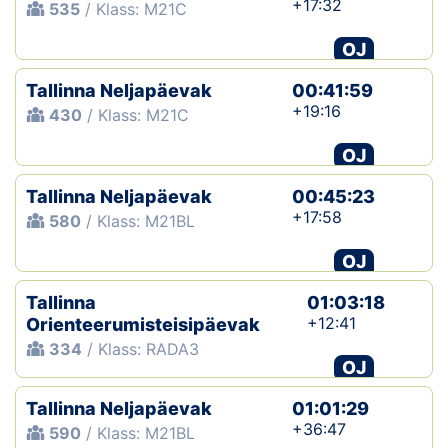
+17:32
535
/ Klass: M21C
OJ
Tallinna Neljapäevak
00:41:59
+19:16
430
/ Klass: M21C
OJ
Tallinna Neljapäevak
00:45:23
+17:58
580
/ Klass: M21BL
OJ
Tallinna
01:03:18
+12:41
Orienteerumisteisipäevak
334
/ Klass: RADA3
OJ
Tallinna Neljapäevak
01:01:29
+36:47
590
/ Klass: M21BL