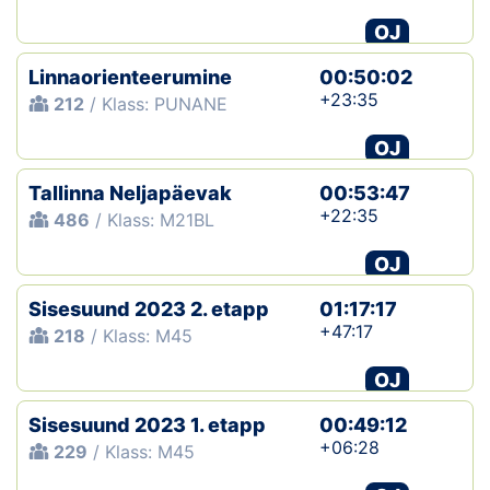
OJ
Linnaorienteerumine
00:50:02
+23:35
212
/ Klass: PUNANE
OJ
Tallinna Neljapäevak
00:53:47
+22:35
486
/ Klass: M21BL
OJ
Sisesuund 2023 2. etapp
01:17:17
+47:17
218
/ Klass: M45
OJ
Sisesuund 2023 1. etapp
00:49:12
+06:28
229
/ Klass: M45