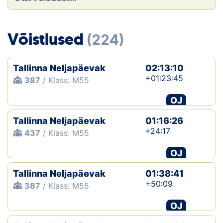
Loha
Kontakt
Võistlused
(224)
EOL
Tallinna Neljapäevak
02:13:10
Galerii
+01:23:45
387
/ Klass: M55
Kaardid
OJ
Tallinna Neljapäevak
01:16:26
Kalender
+24:17
437
/ Klass: M55
Koondised
OJ
Tule klubisse!
Tallinna Neljapäevak
01:38:41
+50:09
387
/ Klass: M55
Tulemused
OJ
Dokumendid