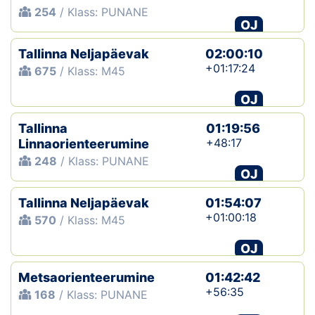
254
/ Klass: PUNANE
OJ
Tallinna Neljapäevak
02:00:10
+01:17:24
675
/ Klass: M45
OJ
Tallinna
01:19:56
+48:17
Linnaorienteerumine
248
/ Klass: PUNANE
OJ
Tallinna Neljapäevak
01:54:07
+01:00:18
570
/ Klass: M45
OJ
Metsaorienteerumine
01:42:42
+56:35
168
/ Klass: PUNANE