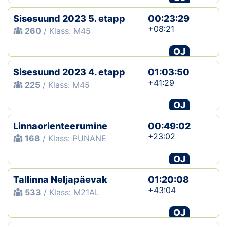
Sisesuund 2023 5. etapp
00:23:29
+08:21
260
/ Klass: M45
OJ
Sisesuund 2023 4. etapp
01:03:50
+41:29
225
/ Klass: M45
OJ
Linnaorienteerumine
00:49:02
+23:02
168
/ Klass: PUNANE
OJ
Tallinna Neljapäevak
01:20:08
+43:04
533
/ Klass: M21AL
OJ