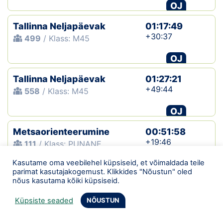
OJ
Tallinna Neljapäevak
01:17:49
+30:37
499
/ Klass: M45
OJ
Tallinna Neljapäevak
01:27:21
+49:44
558
/ Klass: M45
OJ
Metsaorienteerumine
00:51:58
+19:46
111
/ Klass: PUNANE
Kasutame oma veebilehel küpsiseid, et võimaldada teile
OJ
parimat kasutajakogemust. Klikkides "Nõustun" oled
nõus kasutama kõiki küpsiseid.
Tallinna Neljapäevak
01:40:58
+52:54
526
/ Klass: M45
Küpsiste seaded
NÕUSTUN
OJ