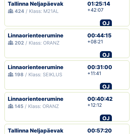
Tallinna Neljapäevak
01:25:14
+42:07
424
/ Klass: M21AL
OJ
Linnaorienteerumine
00:44:15
+08:21
202
/ Klass: ORANZ
OJ
Linnaorienteerumine
00:31:00
+11:41
198
/ Klass: SEIKLUS
OJ
Linnaorienteerumine
00:40:42
+12:12
145
/ Klass: ORANZ
OJ
Tallinna Neljapäevak
00:57:20