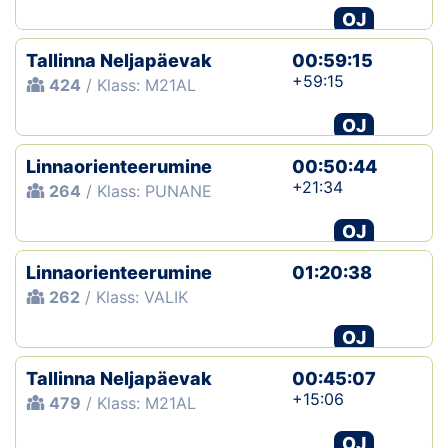
OJ
Tallinna Neljapäevak
00:59:15
+59:15
424
/ Klass: M21AL
OJ
Linnaorienteerumine
00:50:44
+21:34
264
/ Klass: PUNANE
OJ
Linnaorienteerumine
01:20:38
262
/ Klass: VALIK
OJ
Tallinna Neljapäevak
00:45:07
+15:06
479
/ Klass: M21AL
OJ