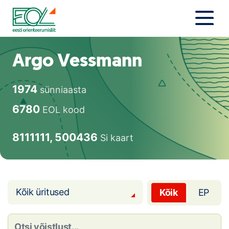
Liigu
sisu
juurde
Estonian Orienteering Federation
Uudised
Argo Vessmann
Alustajale
1974
sünniaasta
Orienteerujale
6780
EOL kood
Eesti Orienteerumine 100!
8111111, 500436
Si kaart
Toetamine
Telli litsents!
Kõik üritused
Kõik
EP
Noored