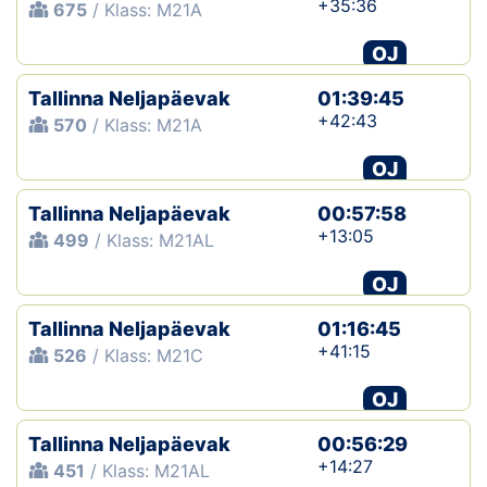
+35:36
675
/ Klass: M21A
OJ
Tallinna Neljapäevak
01:39:45
+42:43
570
/ Klass: M21A
OJ
Tallinna Neljapäevak
00:57:58
+13:05
499
/ Klass: M21AL
OJ
Tallinna Neljapäevak
01:16:45
+41:15
526
/ Klass: M21C
OJ
Tallinna Neljapäevak
00:56:29
+14:27
451
/ Klass: M21AL