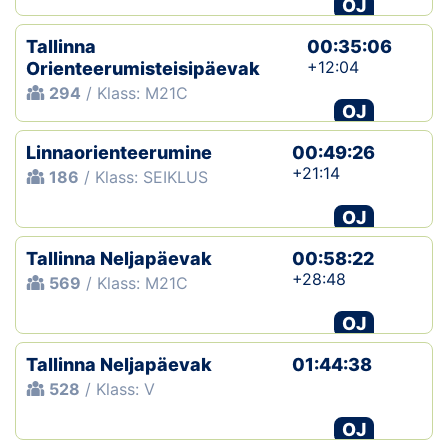
OJ
Tallinna
00:35:06
+12:04
Orienteerumisteisipäevak
294
/ Klass: M21C
OJ
Linnaorienteerumine
00:49:26
+21:14
186
/ Klass: SEIKLUS
OJ
Tallinna Neljapäevak
00:58:22
+28:48
569
/ Klass: M21C
OJ
Tallinna Neljapäevak
01:44:38
528
/ Klass: V
OJ