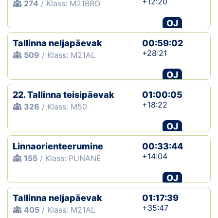
+12:20
274
/ Klass: M21BRO
OJ
Tallinna neljapäevak
00:59:02
+28:21
509
/ Klass: M21AL
OJ
22. Tallinna teisipäevak
01:00:05
+18:22
326
/ Klass: M50
OJ
Linnaorienteerumine
00:33:44
+14:04
155
/ Klass: PUNANE
OJ
Tallinna neljapäevak
01:17:39
+35:47
405
/ Klass: M21AL