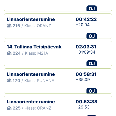
OJ
Linnaorienteerumine
00:42:22
+20:04
216
/ Klass: ORANZ
OJ
14. Tallinna Teisipäevak
02:03:31
+01:09:34
224
/ Klass: M21A
OJ
Linnaorienteerumine
00:58:31
+35:09
170
/ Klass: PUNANE
OJ
Linnaorienteerumine
00:53:38
+29:53
225
/ Klass: ORANZ