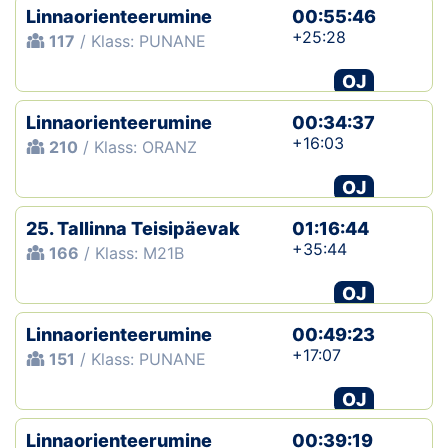
Linnaorienteerumine
00:55:46
+25:28
117
/ Klass: PUNANE
OJ
Linnaorienteerumine
00:34:37
+16:03
210
/ Klass: ORANZ
OJ
25. Tallinna Teisipäevak
01:16:44
+35:44
166
/ Klass: M21B
OJ
Linnaorienteerumine
00:49:23
+17:07
151
/ Klass: PUNANE
OJ
Linnaorienteerumine
00:39:19