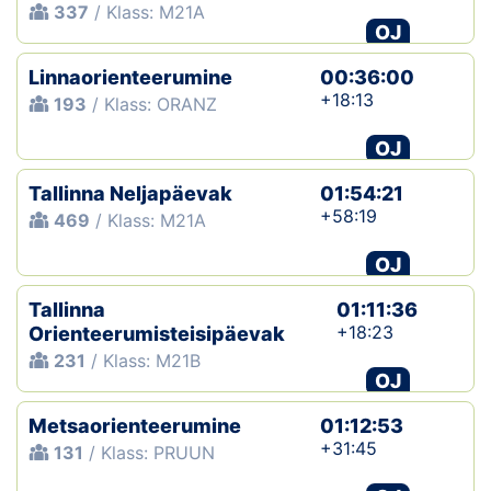
337
/ Klass: M21A
OJ
Linnaorienteerumine
00:36:00
+18:13
193
/ Klass: ORANZ
OJ
Tallinna Neljapäevak
01:54:21
+58:19
469
/ Klass: M21A
OJ
Tallinna
01:11:36
+18:23
Orienteerumisteisipäevak
231
/ Klass: M21B
OJ
Metsaorienteerumine
01:12:53
+31:45
131
/ Klass: PRUUN