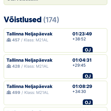
Loha
Kontakt
Võistlused
(174)
EOL
Tallinna Neljapäevak
01:23:49
Galerii
+38:52
457
/ Klass: M21AL
Kaardid
OJ
Tallinna Neljapäevak
01:04:31
Kalender
+29:45
428
/ Klass: M21AL
Koondised
OJ
Tule klubisse!
Tallinna Neljapäevak
01:08:29
+34:30
499
/ Klass: M21AL
Tulemused
OJ
Dokumendid