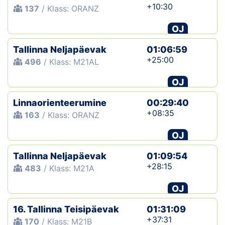
+10:30
137
/ Klass: ORANZ
OJ
Tallinna Neljapäevak
01:06:59
+25:00
496
/ Klass: M21AL
OJ
Linnaorienteerumine
00:29:40
+08:35
163
/ Klass: ORANZ
OJ
Tallinna Neljapäevak
01:09:54
+28:15
483
/ Klass: M21A
OJ
16. Tallinna Teisipäevak
01:31:09
+37:31
170
/ Klass: M21B