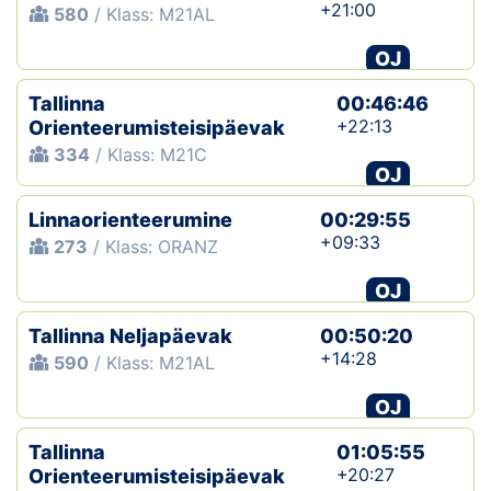
+21:00
580
/ Klass: M21AL
OJ
Tallinna
00:46:46
+22:13
Orienteerumisteisipäevak
334
/ Klass: M21C
OJ
Linnaorienteerumine
00:29:55
+09:33
273
/ Klass: ORANZ
OJ
Tallinna Neljapäevak
00:50:20
+14:28
590
/ Klass: M21AL
OJ
Tallinna
01:05:55
+20:27
Orienteerumisteisipäevak