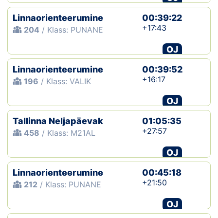
Linnaorienteerumine
00:39:22
+17:43
204
/ Klass: PUNANE
OJ
Linnaorienteerumine
00:39:52
+16:17
196
/ Klass: VALIK
OJ
Tallinna Neljapäevak
01:05:35
+27:57
458
/ Klass: M21AL
OJ
Linnaorienteerumine
00:45:18
+21:50
212
/ Klass: PUNANE
OJ