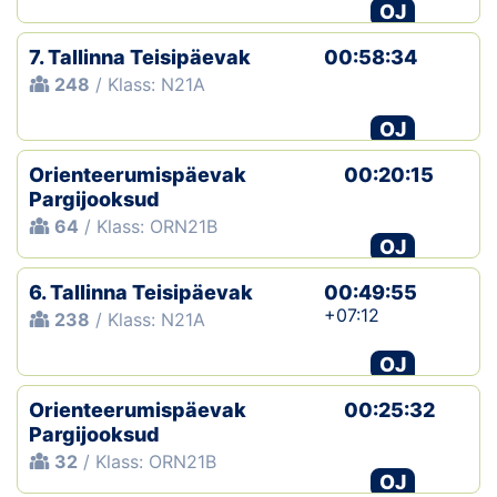
OJ
7. Tallinna Teisipäevak
00:58:34
248
/ Klass: N21A
OJ
Orienteerumispäevak
00:20:15
Pargijooksud
64
/ Klass: ORN21B
OJ
6. Tallinna Teisipäevak
00:49:55
+07:12
238
/ Klass: N21A
OJ
Orienteerumispäevak
00:25:32
Pargijooksud
32
/ Klass: ORN21B
OJ