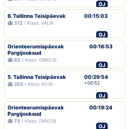
OJ
6. Tallinna Teisipäevak
00:15:03
312
/ Klass: VALIK
OJ
Orienteerumispäevak
00:16:53
Pargijooksud
63
/ Klass: ORN21B
OJ
5. Tallinna Teisipäevak
00:29:54
+00:52
253
/ Klass: N21A
OJ
Orienteerumispäevak
00:19:24
Pargijooksud
73
/ Klass: ORN21B
OJ