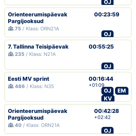
OJ
Orienteerumispäevak
00:23:59
Pargijooksud
75
/ Klass: ORN21A
OJ
7. Tallinna Teisipäevak
00:55:25
235
/ Klass: N21A
OJ
Eesti MV sprint
00:16:44
+01:09
486
/ Klass: N35
OJ
EM
KV
Orienteerumispäevak
00:42:28
+02:42
Pargijooksud
40
/ Klass: ORN21A
OJ