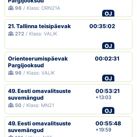
Pargijooksud
98
/ Klass: ORN21A
OJ
21. Tallinna teisipäevak
00:35:02
272
/ Klass: VALIK
OJ
Orienteerumispäevak
00:02:31
Pargijooksud
96
/ Klass: VALIK
OJ
49. Eesti omavalitsuste
00:53:21
+13:03
suvemängud
50
/ Klass: MN21
OJ
49. Eesti omavalitsuste
00:55:48
+19:59
suvemängud