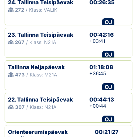
24. Tallinna Teisipäevak
00:26:35
272
/ Klass: VALIK
OJ
23. Tallinna Teisipäevak
00:42:16
+03:41
267
/ Klass: N21A
OJ
Tallinna Neljapäevak
01:18:08
+36:45
473
/ Klass: M21A
OJ
22. Tallinna Teisipäevak
00:44:13
+00:44
307
/ Klass: N21A
OJ
Orienteerumispäevak
00:21:27