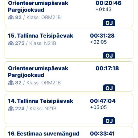
Orienteerumispäevak
00:20:46
+01:43
Pargijooksud
92
/ Klass: ORM21B
OJ
15. Tallinna Teisipäevak
00:31:28
+02:05
275
/ Klass: N21B
OJ
Orienteerumispäevak
00:17:18
Pargijooksud
82
/ Klass: ORM21B
OJ
14. Tallinna Teisipäevak
00:47:04
+05:05
224
/ Klass: N21B
OJ
16. Eestimaa suvemängud
00:33:41