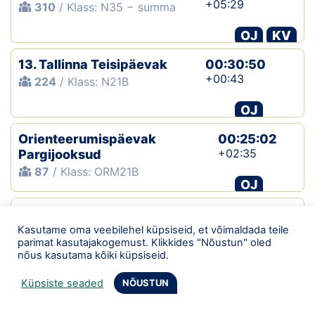
+05:29
310
/ Klass: N35 − summa
OJ
KV
13. Tallinna Teisipäevak
00:30:50
+00:43
224
/ Klass: N21B
OJ
Orienteerumispäevak
00:25:02
+02:35
Pargijooksud
87
/ Klass: ORM21B
OJ
Orienteerumispäevak
00:19:43
+01:50
Pargijooksud
Kasutame oma veebilehel küpsiseid, et võimaldada teile
parimat kasutajakogemust. Klikkides "Nõustun" oled
56
/ Klass: ORM21B
nõus kasutama kõiki küpsiseid.
OJ
Küpsiste seaded
NÕUSTUN
12. Tallinna Teisipäevak
00:35:52
267
/ Klass: N21B