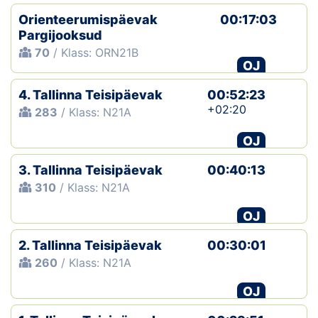
Orienteerumispäevak
00:17:03
Pargijooksud
70
/ Klass: ORN21B
OJ
4. Tallinna Teisipäevak
00:52:23
+02:20
283
/ Klass: N21A
OJ
3. Tallinna Teisipäevak
00:40:13
310
/ Klass: N21A
OJ
2. Tallinna Teisipäevak
00:30:01
260
/ Klass: N21A
OJ