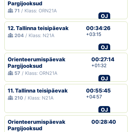
Pargijooksud
71
/ Klass: ORN21A
OJ
12. Tallinna teisipäevak
00:34:26
+03:15
204
/ Klass: N21A
OJ
Orienteerumispäevak
00:27:14
+01:32
Pargijooksud
57
/ Klass: ORN21A
OJ
11. Tallinna teisipäevak
00:55:45
+04:57
210
/ Klass: N21A
OJ
Orienteerumispäevak
00:28:40
Pargijooksud