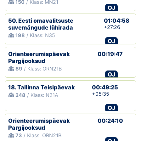
150
/ Klass: MN21
OJ
50. Eesti omavalitsuste
01:04:58
+27:26
suvemängude lühirada
198
/ Klass: N35
OJ
Orienteerumispäevak
00:19:47
Pargijooksud
89
/ Klass: ORN21B
OJ
18. Tallinna Teisipäevak
00:49:25
+05:35
248
/ Klass: N21A
OJ
Orienteerumispäevak
00:24:10
Pargijooksud
73
/ Klass: ORN21B