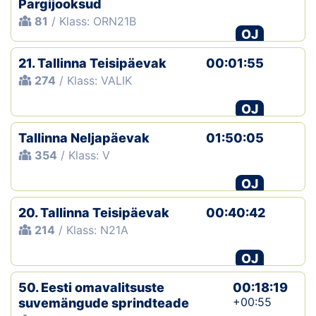
Pargijooksud
81
/ Klass: ORN21B
OJ
21. Tallinna Teisipäevak
00:01:55
274
/ Klass: VALIK
OJ
Tallinna Neljapäevak
01:50:05
354
/ Klass: V
OJ
20. Tallinna Teisipäevak
00:40:42
214
/ Klass: N21A
OJ
50. Eesti omavalitsuste
00:18:19
+00:55
suvemängude sprindteade