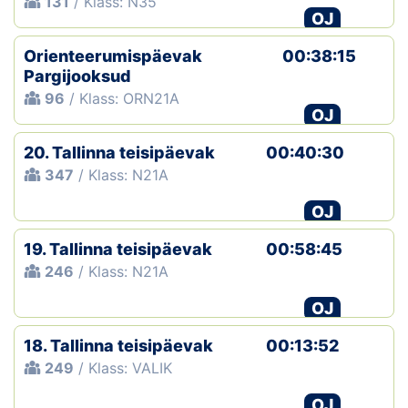
131
/ Klass: N35
OJ
Orienteerumispäevak
00:38:15
Pargijooksud
96
/ Klass: ORN21A
OJ
20. Tallinna teisipäevak
00:40:30
347
/ Klass: N21A
OJ
19. Tallinna teisipäevak
00:58:45
246
/ Klass: N21A
OJ
18. Tallinna teisipäevak
00:13:52
249
/ Klass: VALIK
OJ