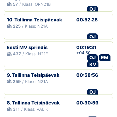
57
/ Klass: ORN21B
OJ
10. Tallinna Teisipäevak
00:52:28
225
/ Klass: N21A
OJ
Eesti MV sprindis
00:19:31
+04:50
437
/ Klass: N21E
OJ
EM
KV
9. Tallinna Teisipäevak
00:58:56
259
/ Klass: N21A
OJ
8. Tallinna Teisipäevak
00:30:56
311
/ Klass: VALIK