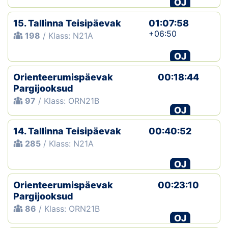
OJ
Klubid
15. Tallinna Teisipäevak
01:07:58
+06:50
198
/ Klass: N21A
Suletud maastikud
OJ
Püsirajad
Orienteerumispäevak
00:18:44
Pargijooksud
Ajalugu
97
/ Klass: ORN21B
OJ
Koolitused
14. Tallinna Teisipäevak
00:40:52
285
/ Klass: N21A
OTSI
OJ
Orienteerumispäevak
00:23:10
Pargijooksud
86
/ Klass: ORN21B
OJ