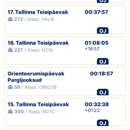
OJ
17. Tallinna Teisipäevak
00:37:57
272
/ Klass: VALIK
OJ
16. Tallinna Teisipäevak
01:08:05
+16:57
227
/ Klass: N21A
OJ
Orienteerumispäevak
00:18:57
Pargijooksud
59
/ Klass: ORN21B
OJ
15. Tallinna Teisipäevak
00:32:38
+01:22
300
/ Klass: M21C
OJ