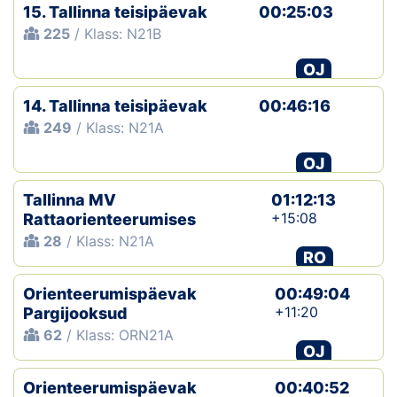
15. Tallinna teisipäevak
00:25:03
225
/ Klass: N21B
OJ
14. Tallinna teisipäevak
00:46:16
249
/ Klass: N21A
OJ
Tallinna MV
01:12:13
+15:08
Rattaorienteerumises
28
/ Klass: N21A
RO
Orienteerumispäevak
00:49:04
+11:20
Pargijooksud
62
/ Klass: ORN21A
OJ
Orienteerumispäevak
00:40:52