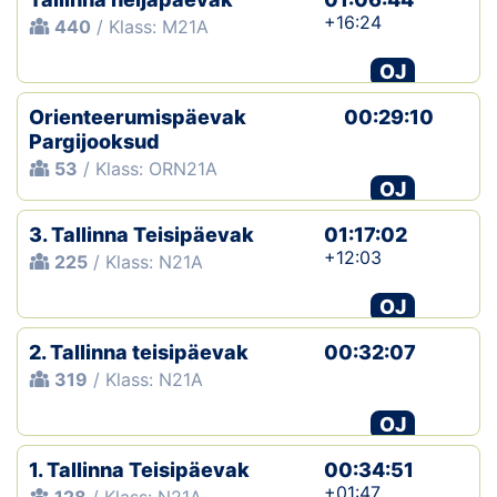
+16:24
440
/ Klass: M21A
OJ
Orienteerumispäevak
00:29:10
Pargijooksud
53
/ Klass: ORN21A
OJ
3. Tallinna Teisipäevak
01:17:02
+12:03
225
/ Klass: N21A
OJ
2. Tallinna teisipäevak
00:32:07
319
/ Klass: N21A
OJ
1. Tallinna Teisipäevak
00:34:51
+01:47