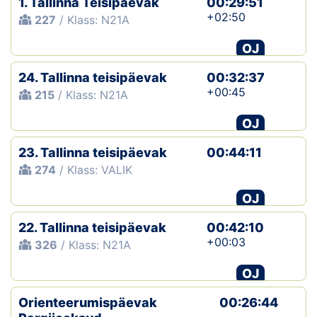
1. Tallinna Teisipäevak
00:29:51
+02:50
227
/ Klass: N21A
OJ
24. Tallinna teisipäevak
00:32:37
+00:45
215
/ Klass: N21A
OJ
23. Tallinna teisipäevak
00:44:11
274
/ Klass: VALIK
OJ
22. Tallinna teisipäevak
00:42:10
+00:03
326
/ Klass: N21A
OJ
Orienteerumispäevak
00:26:44