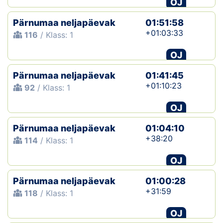
OJ
Klubid
Pärnumaa neljapäevak
01:51:58
+01:03:33
116
/ Klass: 1
Suletud maastikud
OJ
Püsirajad
Pärnumaa neljapäevak
01:41:45
+01:10:23
92
/ Klass: 1
Ajalugu
OJ
Koolitused
Pärnumaa neljapäevak
01:04:10
+38:20
114
/ Klass: 1
OTSI
OJ
Pärnumaa neljapäevak
01:00:28
+31:59
118
/ Klass: 1
OJ