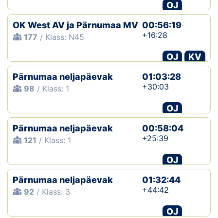
OJ
OK West AV ja Pärnumaa MV
00:56:19
+16:28
177
/ Klass: N45
OJ
KV
Pärnumaa neljapäevak
01:03:28
+30:03
98
/ Klass: 1
OJ
Pärnumaa neljapäevak
00:58:04
+25:39
121
/ Klass: 1
OJ
Pärnumaa neljapäevak
01:32:44
+44:42
92
/ Klass: 3
OJ