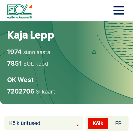
Liigu
sisu
juurde
Estonian Orienteering Federation
Uudised
Kaja Lepp
Alustajale
1974
sünniaasta
Orienteerujale
7851
EOL kood
Eesti Orienteerumine 100!
OK West
Toetamine
7202706
Si kaart
Telli litsents!
Noored
Kõik üritused
Kõik
EP