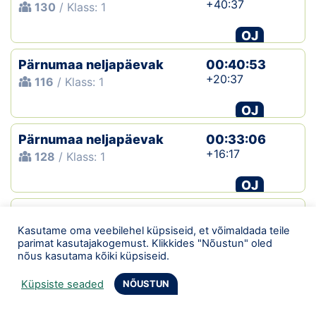
+40:37
130
/ Klass: 1
OJ
Pärnumaa neljapäevak
00:40:53
+20:37
116
/ Klass: 1
OJ
Pärnumaa neljapäevak
00:33:06
+16:17
128
/ Klass: 1
OJ
Pärnumaa neljapäevak
00:42:20
+14:56
Kasutame oma veebilehel küpsiseid, et võimaldada teile
135
/ Klass: 1
parimat kasutajakogemust. Klikkides "Nõustun" oled
nõus kasutama kõiki küpsiseid.
OJ
Küpsiste seaded
NÕUSTUN
OK West AV ja Pärnumaa MV
01:30:23
+21:28
170
/ Klass: N40