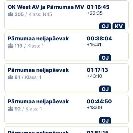
OK West AV ja Pärnumaa MV
01:16:45
+22:35
205
/ Klass: N45
OJ
KV
Pärnumaa neljapäevak
00:38:04
+15:41
119
/ Klass: 1
OJ
Pärnumaa neljapäevak
01:17:13
+43:10
81
/ Klass: 1
OJ
Pärnumaa neljapäevak
00:44:50
+18:09
92
/ Klass: 1
OJ
Pärnumaa neljapäevak
01:51:15