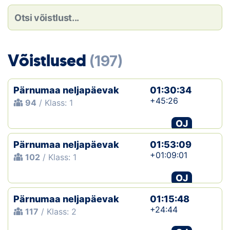
Loha
Kontakt
EOL
Võistlused
(197)
Galerii
Pärnumaa neljapäevak
01:30:34
Kaardid
+45:26
94
/ Klass: 1
OJ
Kalender
Pärnumaa neljapäevak
01:53:09
Koondised
+01:09:01
102
/ Klass: 1
Tule klubisse!
OJ
Pärnumaa neljapäevak
Tulemused
01:15:48
+24:44
117
/ Klass: 2
Dokumendid