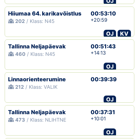
OJ
Hiiumaa 64. karikavõistlus
00:53:10
+20:59
202
/ Klass: N45
OJ
KV
Tallinna Neljapäevak
00:51:43
+14:13
460
/ Klass: N45
OJ
Linnaorienteerumine
00:39:39
212
/ Klass: VALIK
OJ
Tallinna Neljapäevak
00:37:31
+10:01
473
/ Klass: NLIHTNE
OJ