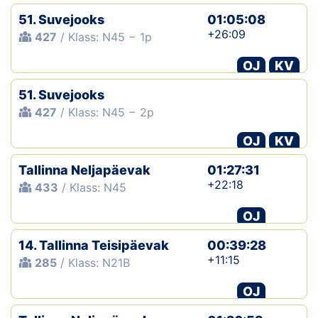
51. Suvejooks
01:05:08
+26:09
427
/ Klass: N45 − 1p
OJ
KV
51. Suvejooks
427
/ Klass: N45 − 2p
OJ
KV
Tallinna Neljapäevak
01:27:31
+22:18
433
/ Klass: N45
OJ
14. Tallinna Teisipäevak
00:39:28
+11:15
285
/ Klass: N21B
OJ