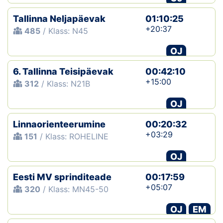
Tallinna Neljapäevak
01:10:25
+20:37
485
/ Klass: N45
OJ
6. Tallinna Teisipäevak
00:42:10
+15:00
312
/ Klass: N21B
OJ
Linnaorienteerumine
00:20:32
+03:29
151
/ Klass: ROHELINE
OJ
Eesti MV sprinditeade
00:17:59
+05:07
320
/ Klass: MN45-50
OJ
EM