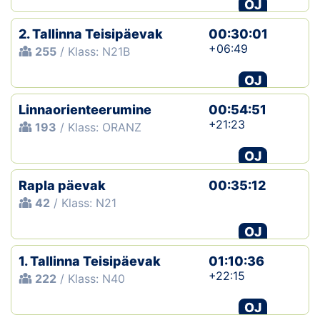
OJ
2. Tallinna Teisipäevak
00:30:01
+06:49
255
/ Klass: N21B
OJ
Linnaorienteerumine
00:54:51
+21:23
193
/ Klass: ORANZ
OJ
Rapla päevak
00:35:12
42
/ Klass: N21
OJ
1. Tallinna Teisipäevak
01:10:36
+22:15
222
/ Klass: N40
OJ