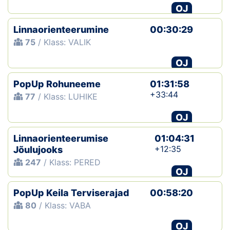
OJ
Linnaorienteerumine
00:30:29
75
/ Klass: VALIK
OJ
PopUp Rohuneeme
01:31:58
+33:44
77
/ Klass: LUHIKE
OJ
Linnaorienteerumise
01:04:31
+12:35
Jõulujooks
247
/ Klass: PERED
OJ
PopUp Keila Terviserajad
00:58:20
80
/ Klass: VABA
OJ