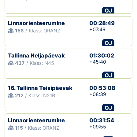
OJ
Klubid
Linnaorienteerumine
00:28:49
Suletud maastikud
+07:49
156
/ Klass: ORANZ
Püsirajad
OJ
Ajalugu
Tallinna Neljapäevak
01:30:02
+45:40
437
/ Klass: N45
Koolitused
OJ
16. Tallinna Teisipäevak
00:53:08
OTSI
+08:39
212
/ Klass: N21B
OJ
Linnaorienteerumine
00:31:54
+09:55
115
/ Klass: ORANZ