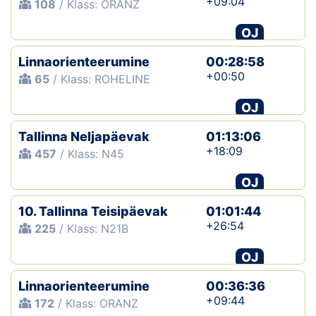
+09:04
108
/ Klass: ORANZ
OJ
Linnaorienteerumine
00:28:58
+00:50
65
/ Klass: ROHELINE
OJ
Tallinna Neljapäevak
01:13:06
+18:09
457
/ Klass: N45
OJ
10. Tallinna Teisipäevak
01:01:44
+26:54
225
/ Klass: N21B
OJ
Linnaorienteerumine
00:36:36
+09:44
172
/ Klass: ORANZ