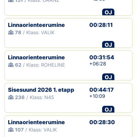
151
/ Klass: ORANZ
OJ
Linnaorienteerumine
00:28:11
78
/ Klass: VALIK
OJ
Linnaorienteerumine
00:31:54
+06:28
62
/ Klass: ROHELINE
OJ
Sisesuund 2026 1. etapp
00:44:17
+10:09
236
/ Klass: N45
OJ
Linnaorienteerumine
00:28:30
107
/ Klass: VALIK