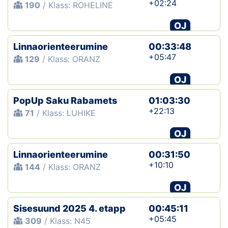
+02:24
190
/ Klass: ROHELINE
OJ
Linnaorienteerumine
00:33:48
+05:47
129
/ Klass: ORANZ
OJ
PopUp Saku Rabamets
01:03:30
+22:13
71
/ Klass: LUHIKE
OJ
Linnaorienteerumine
00:31:50
+10:10
144
/ Klass: ORANZ
OJ
Sisesuund 2025 4. etapp
00:45:11
+05:45
309
/ Klass: N45