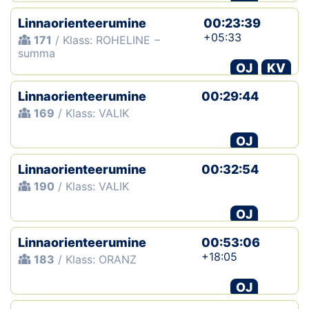
Linnaorienteerumine
00:23:39
+05:33
171
/ Klass: ROHELINE −
summa
OJ
KV
Linnaorienteerumine
00:29:44
169
/ Klass: VALIK
OJ
Linnaorienteerumine
00:32:54
190
/ Klass: VALIK
OJ
Linnaorienteerumine
00:53:06
+18:05
183
/ Klass: ORANZ
OJ