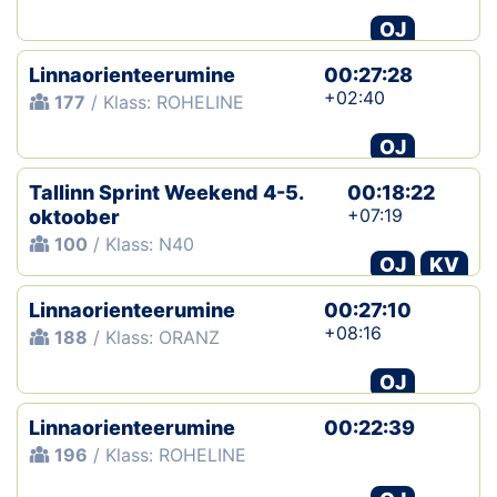
OJ
Linnaorienteerumine
00:27:28
+02:40
177
/ Klass: ROHELINE
OJ
Tallinn Sprint Weekend 4-5.
00:18:22
+07:19
oktoober
100
/ Klass: N40
OJ
KV
Linnaorienteerumine
00:27:10
+08:16
188
/ Klass: ORANZ
OJ
Linnaorienteerumine
00:22:39
196
/ Klass: ROHELINE