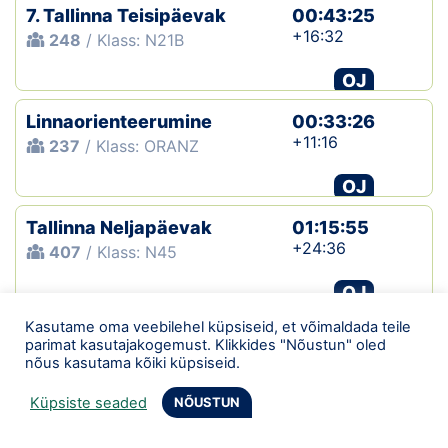
7. Tallinna Teisipäevak
00:43:25
+16:32
248
/ Klass: N21B
OJ
Linnaorienteerumine
00:33:26
+11:16
237
/ Klass: ORANZ
OJ
Tallinna Neljapäevak
01:15:55
+24:36
407
/ Klass: N45
OJ
Kasutame oma veebilehel küpsiseid, et võimaldada teile
6. Tallinna Teisipäevak
00:51:34
parimat kasutajakogemust. Klikkides "Nõustun" oled
+20:33
238
/ Klass: N21B
nõus kasutama kõiki küpsiseid.
OJ
Küpsiste seaded
NÕUSTUN
Linnaorienteerumine
00:23:45