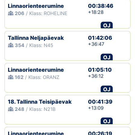
Linnaorienteerumine
00:38:46
+18:28
206
/ Klass: ROHELINE
OJ
Tallinna Neljapäevak
01:42:06
+36:47
354
/ Klass: N45
OJ
Linnaorienteerumine
01:05:10
+36:12
162
/ Klass: ORANZ
OJ
18. Tallinna Teisipäevak
00:41:39
+13:09
248
/ Klass: N21B
OJ
Linnaorienteerumine
00:26:19