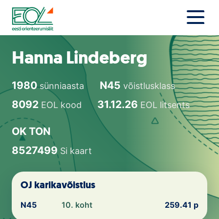
Liigu
sisu
juurde
Estonian Orienteering Federation
Uudised
Hanna Lindeberg
Alustajale
1980
N45
sünniaasta
võistlusklass
Orienteerujale
8092
31.12.26
EOL kood
EOL litsents
Eesti Orienteerumine 100!
OK TON
Toetamine
8527499
Si kaart
Telli litsents!
OJ karikavõistlus
Noored
N45
10. koht
259.41 p