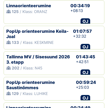
Linnaorienteerumine
00:34:19
+08:13
125
/ Klass: ORANZ
OJ
PopUp orienteerumine Keila-
01:07:57
+32:32
Joal
133
/ Klass: KESKMINE
OJ
Tallinna MV / Sisesuund 2026
01:43:45
+42:51
3. etapp
202
/ Klass: N45
OJ
PopUp orienteerumine
00:59:24
+25:03
Saustinõmmes
129
/ Klass: LUHIKE
OJ
Linnaorienteerumine
00:24:49