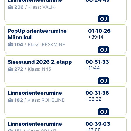
206
/ Klass: VALIK
OJ
PopUp orienteerumine
01:10:26
+39:14
Männikul
104
/ Klass: KESKMINE
OJ
Sisesuund 2026 2. etapp
00:51:33
+11:44
272
/ Klass: N45
OJ
Linnaorienteerumine
00:31:36
+08:32
182
/ Klass: ROHELINE
OJ
Linnaorienteerumine
00:39:03
+12:00