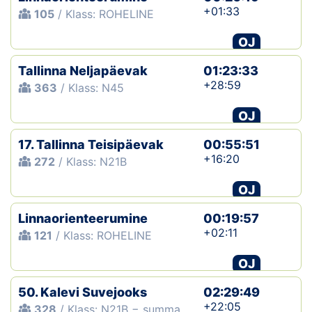
+01:33
105
/ Klass: ROHELINE
OJ
Tallinna Neljapäevak
01:23:33
+28:59
363
/ Klass: N45
OJ
17. Tallinna Teisipäevak
00:55:51
+16:20
272
/ Klass: N21B
OJ
Linnaorienteerumine
00:19:57
+02:11
121
/ Klass: ROHELINE
OJ
50. Kalevi Suvejooks
02:29:49
+22:05
328
/ Klass: N21B − summa