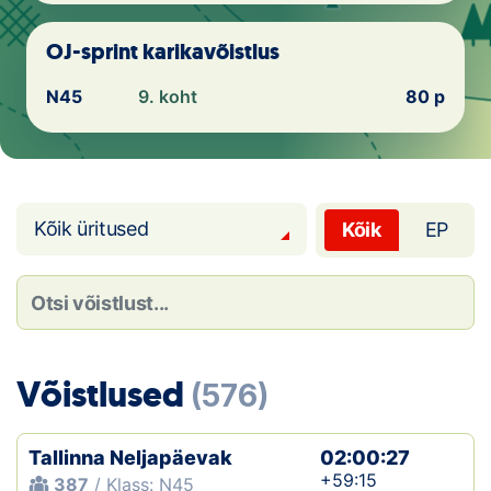
Loha
OJ-sprint karikavõistlus
Kontakt
N45
9. koht
80 p
EOL
Galerii
Kaardid
Kõik üritused
Kõik
EP
Kalender
Koondised
Tule klubisse!
Võistlused
(576)
Tulemused
Tallinna Neljapäevak
02:00:27
Dokumendid
+59:15
387
/ Klass: N45