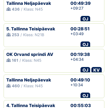
Tallinna Neljapäevak
00:49:39
+09:27
436
/ Klass: N45
OJ
5. Tallinna Teisipäevak
00:28:51
+03:49
253
/ Klass: N21B
OJ
OK Orvand sprindi AV
00:19:38
+04:34
161
/ Klass: N45
OJ
KV
Tallinna Neljapäevak
00:49:10
+10:34
460
/ Klass: N45
OJ
4. Tallinna Teisipäevak
00:55:03