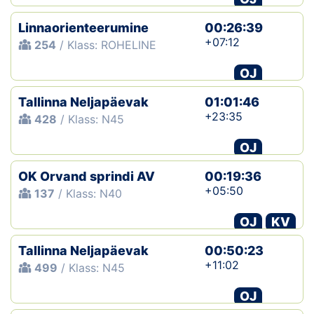
Linnaorienteerumine
00:26:39
+07:12
254
/ Klass: ROHELINE
OJ
Tallinna Neljapäevak
01:01:46
+23:35
428
/ Klass: N45
OJ
OK Orvand sprindi AV
00:19:36
+05:50
137
/ Klass: N40
OJ
KV
Tallinna Neljapäevak
00:50:23
+11:02
499
/ Klass: N45
OJ