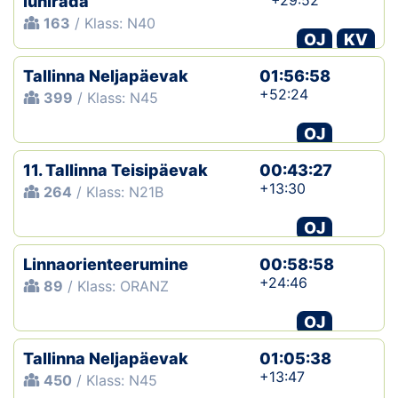
+29:52
lühirada
163
/ Klass: N40
OJ
KV
Tallinna Neljapäevak
01:56:58
+52:24
399
/ Klass: N45
OJ
11. Tallinna Teisipäevak
00:43:27
+13:30
264
/ Klass: N21B
OJ
Linnaorienteerumine
00:58:58
+24:46
89
/ Klass: ORANZ
OJ
Tallinna Neljapäevak
01:05:38
+13:47
450
/ Klass: N45