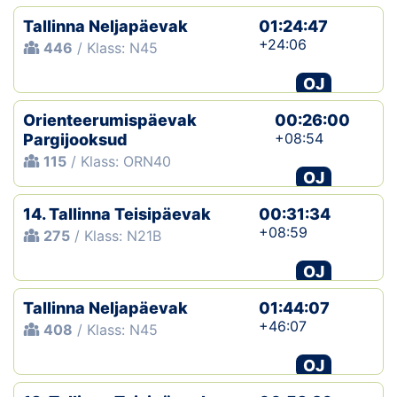
Tallinna Neljapäevak
01:24:47
+24:06
446
/ Klass: N45
OJ
Orienteerumispäevak
00:26:00
+08:54
Pargijooksud
115
/ Klass: ORN40
OJ
14. Tallinna Teisipäevak
00:31:34
+08:59
275
/ Klass: N21B
OJ
Tallinna Neljapäevak
01:44:07
+46:07
408
/ Klass: N45
OJ