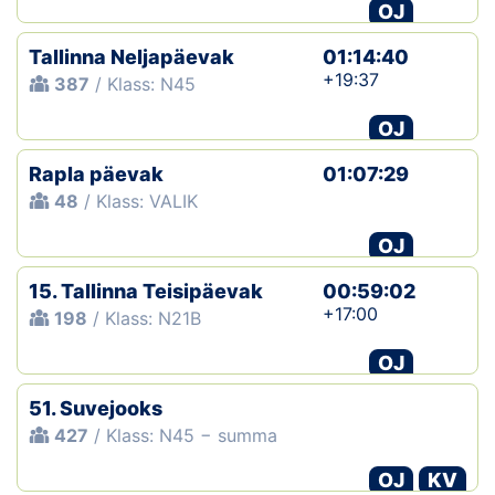
OJ
Tallinna Neljapäevak
01:14:40
+19:37
387
/ Klass: N45
OJ
Rapla päevak
01:07:29
48
/ Klass: VALIK
OJ
15. Tallinna Teisipäevak
00:59:02
+17:00
198
/ Klass: N21B
OJ
51. Suvejooks
427
/ Klass: N45 − summa
OJ
KV