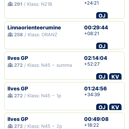
+24:21
291
/ Klass: N21B
OJ
Linnaorienteerumine
00:29:44
+08:21
258
/ Klass: ORANZ
OJ
Ilves GP
02:14:04
+52:27
272
/ Klass: N45 − summa
OJ
KV
Ilves GP
01:24:56
+34:39
272
/ Klass: N45 − 1p
OJ
KV
Ilves GP
00:49:08
+18:22
272
/ Klass: N45 − 2p