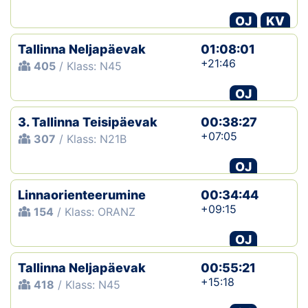
OJ
KV
Tallinna Neljapäevak
01:08:01
+21:46
405
/ Klass: N45
OJ
3. Tallinna Teisipäevak
00:38:27
+07:05
307
/ Klass: N21B
OJ
Linnaorienteerumine
00:34:44
+09:15
154
/ Klass: ORANZ
OJ
Tallinna Neljapäevak
00:55:21
+15:18
418
/ Klass: N45