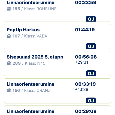
Linnaorienteerumine
00:23:59
185
/ Klass: ROHELINE
OJ
PopUp Harkus
01:44:19
107
/ Klass: VABA
OJ
Sisesuund 2025 5. etapp
00:56:08
+29:31
289
/ Klass: N45
OJ
Linnaorienteerumine
00:33:19
+13:38
156
/ Klass: ORANZ
OJ
Linnaorienteerumine
00:29:08