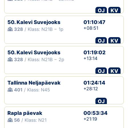
OJ
KV
50. Kalevi Suvejooks
01:10:47
+08:51
328
/ Klass: N21B − 1p
OJ
KV
50. Kalevi Suvejooks
01:19:02
+13:14
328
/ Klass: N21B − 2p
OJ
KV
Tallinna Neljapäevak
01:24:14
+28:12
401
/ Klass: N45
OJ
Rapla päevak
00:53:34
+21:19
56
/ Klass: N21