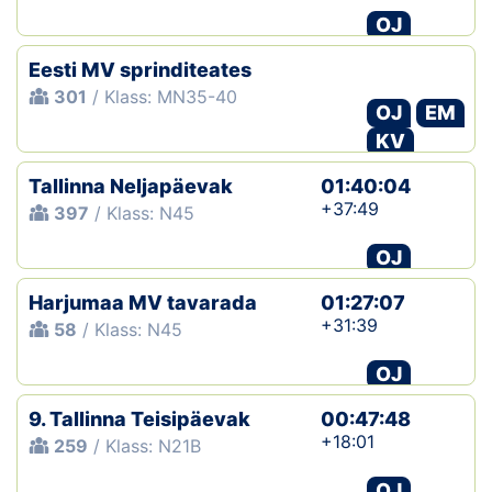
OJ
Eesti MV sprinditeates
301
/ Klass: MN35-40
OJ
EM
KV
Tallinna Neljapäevak
01:40:04
+37:49
397
/ Klass: N45
OJ
Harjumaa MV tavarada
01:27:07
+31:39
58
/ Klass: N45
OJ
9. Tallinna Teisipäevak
00:47:48
+18:01
259
/ Klass: N21B
OJ