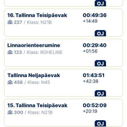
OJ
16. Tallinna Teisipäevak
00:49:36
+14:49
227
/ Klass: N21B
OJ
Linnaorienteerumine
00:29:40
+01:56
123
/ Klass: ROHELINE
OJ
Tallinna Neljapäevak
01:43:51
+42:38
456
/ Klass: N45
OJ
15. Tallinna Teisipäevak
00:52:09
+20:19
300
/ Klass: N21B
OJ