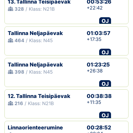
13. Tallinna Teisipäevak
00:53:26
+22:42
328
/ Klass: N21B
OJ
Tallinna Neljapäevak
01:03:57
+17:35
464
/ Klass: N45
OJ
Tallinna Neljapäevak
01:23:25
+26:38
398
/ Klass: N45
OJ
12. Tallinna Teisipäevak
00:38:38
+11:35
216
/ Klass: N21B
OJ
Linnaorienteerumine
00:28:52