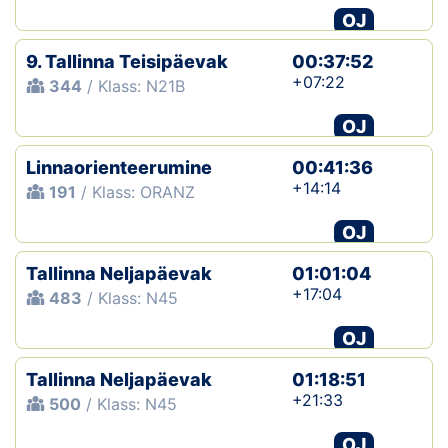
OJ
9. Tallinna Teisipäevak
00:37:52
+07:22
344
/ Klass: N21B
OJ
Linnaorienteerumine
00:41:36
+14:14
191
/ Klass: ORANZ
OJ
Tallinna Neljapäevak
01:01:04
+17:04
483
/ Klass: N45
OJ
Tallinna Neljapäevak
01:18:51
+21:33
500
/ Klass: N45
OJ