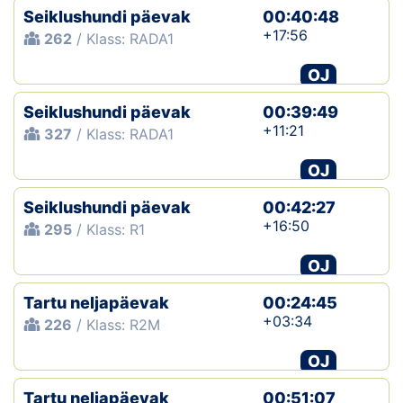
Seiklushundi päevak
00:40:48
+17:56
262
/ Klass: RADA1
OJ
Seiklushundi päevak
00:39:49
+11:21
327
/ Klass: RADA1
OJ
Seiklushundi päevak
00:42:27
+16:50
295
/ Klass: R1
OJ
Tartu neljapäevak
00:24:45
+03:34
226
/ Klass: R2M
OJ
Tartu neljapäevak
00:51:07