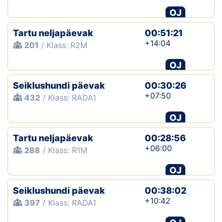
OJ
Tartu neljapäevak
00:51:21
+14:04
201
/ Klass: R2M
OJ
Seiklushundi päevak
00:30:26
+07:50
432
/ Klass: RADA1
OJ
Tartu neljapäevak
00:28:56
+06:00
288
/ Klass: R1M
OJ
Seiklushundi päevak
00:38:02
+10:42
397
/ Klass: RADA1