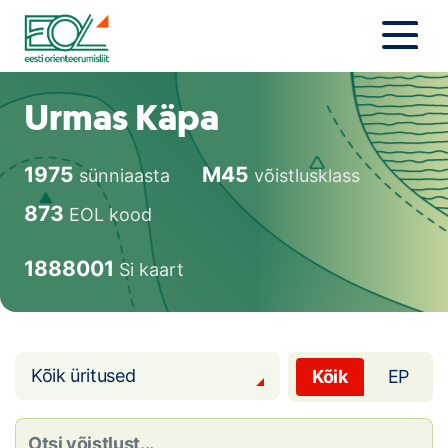
Liigu
sisu
juurde
Estonian Orienteering Federation
Uudised
Urmas Käpa
Alustajale
1975
M45
sünniaasta
võistlusklass
Orienteerujale
873
EOL kood
Eesti Orienteerumine 100!
1888001
Si kaart
Toetamine
Telli litsents!
Kõik üritused
Kõik
EP
Noored