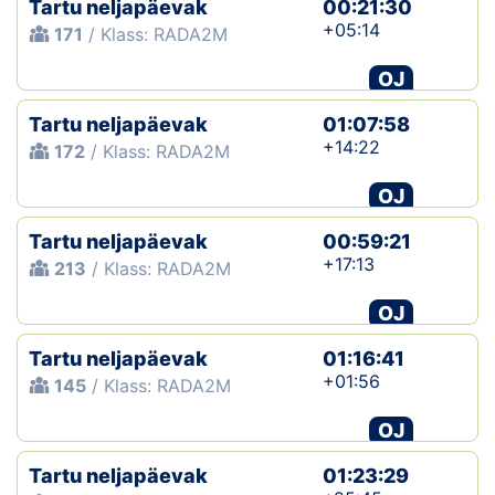
Tartu neljapäevak
00:21:30
+05:14
171
/ Klass: RADA2M
Klubid
OJ
Suletud maastikud
Tartu neljapäevak
01:07:58
Püsirajad
+14:22
172
/ Klass: RADA2M
OJ
Ajalugu
Tartu neljapäevak
00:59:21
Koolitused
+17:13
213
/ Klass: RADA2M
OJ
OTSI
Tartu neljapäevak
01:16:41
+01:56
145
/ Klass: RADA2M
OJ
Tartu neljapäevak
01:23:29