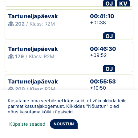
OJ
KV
Tartu neljapäevak
00:41:10
+01:38
202
/ Klass: R2M
OJ
Tartu neljapäevak
00:46:30
+09:52
179
/ Klass: R2M
OJ
Tartu neljapäevak
00:55:53
+10:50
209
/ Klass: R2M
Kasutame oma veebilehel küpsiseid, et võimaldada teile
OJ
parimat kasutajakogemust. Klikkides "Nõustun" oled
nõus kasutama kõiki küpsiseid.
Tartu neljapäevak
00:59:55
+10:36
230
/ Klass: R2M
Küpsiste seaded
NÕUSTUN
OJ