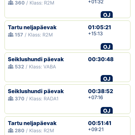
+01:32
360
/ Klass: R2M
OJ
Tartu neljapäevak
01:05:21
+15:13
157
/ Klass: R2M
OJ
Seiklushundi päevak
00:30:48
532
/ Klass: VABA
OJ
Seiklushundi päevak
00:38:52
+07:16
370
/ Klass: RADA1
OJ
Tartu neljapäevak
00:51:41
+09:21
280
/ Klass: R2M