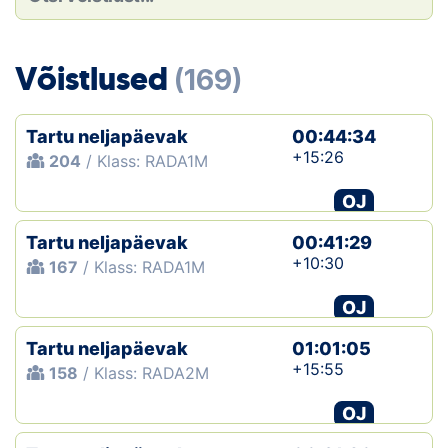
Loha
Kontakt
Võistlused
(169)
EOL
Tartu neljapäevak
00:44:34
Galerii
+15:26
204
/ Klass: RADA1M
Kaardid
OJ
Tartu neljapäevak
00:41:29
Kalender
+10:30
167
/ Klass: RADA1M
Koondised
OJ
Tule klubisse!
Tartu neljapäevak
01:01:05
+15:55
158
/ Klass: RADA2M
Tulemused
OJ
Dokumendid