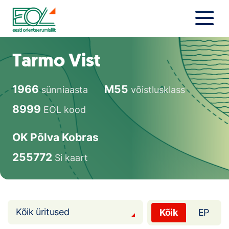
Liigu
sisu
juurde
Estonian Orienteering Federation
Uudised
Tarmo Vist
Alustajale
1966
M55
sünniaasta
võistlusklass
Orienteerujale
8999
EOL kood
Eesti Orienteerumine 100!
OK Põlva Kobras
Toetamine
255772
Si kaart
Telli litsents!
Noored
Kõik üritused
Kõik
EP