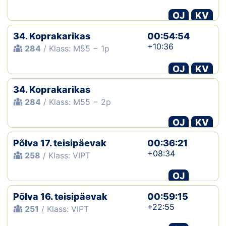
OJ
KV
34. Koprakarikas
00:54:54
+10:36
284
/ Klass: M55 − 1p
OJ
KV
34. Koprakarikas
284
/ Klass: M55 − 2p
OJ
KV
Põlva 17. teisipäevak
00:36:21
+08:34
258
/ Klass: VIPT
OJ
Põlva 16. teisipäevak
00:59:15
+22:55
251
/ Klass: VIPT