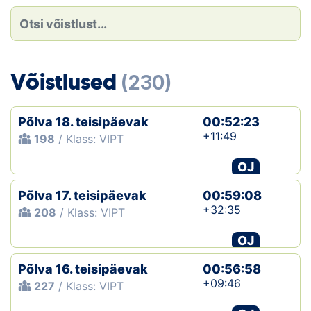
Loha
Kontakt
EOL
Võistlused
(230)
Galerii
Põlva 18. teisipäevak
00:52:23
Kaardid
+11:49
198
/ Klass: VIPT
OJ
Kalender
Põlva 17. teisipäevak
00:59:08
Koondised
+32:35
208
/ Klass: VIPT
Tule klubisse!
OJ
Põlva 16. teisipäevak
Tulemused
00:56:58
+09:46
227
/ Klass: VIPT
Dokumendid