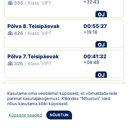
+32:43
335
/ Klass: VIPT
OJ
Põlva 8. Teisipäevak
00:55:27
+19:18
426
/ Klass: VIPT
OJ
Põlva 7. Teisipäevak
00:41:32
+08:48
326
/ Klass: VIPT
OJ
Põlva 6. Teisipäevak
00:44:06
+08:56
Kasutame oma veebilehel küpsiseid, et võimaldada teile
362
/ Klass: VIPT
parimat kasutajakogemust. Klikkides "Nõustun" oled
nõus kasutama kõiki küpsiseid.
OJ
Küpsiste seaded
NÕUSTUN
Põlva 5. Teisipäevak
00:43:22
+02:59
295
/ Klass: VIPT