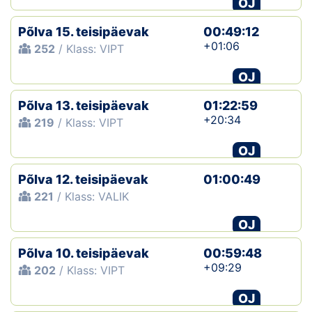
OJ
Klubid
Põlva 15. teisipäevak
00:49:12
+01:06
252
/ Klass: VIPT
Suletud maastikud
OJ
Püsirajad
Põlva 13. teisipäevak
01:22:59
+20:34
219
/ Klass: VIPT
Ajalugu
OJ
Koolitused
Põlva 12. teisipäevak
01:00:49
221
/ Klass: VALIK
OTSI
OJ
Põlva 10. teisipäevak
00:59:48
+09:29
202
/ Klass: VIPT
OJ