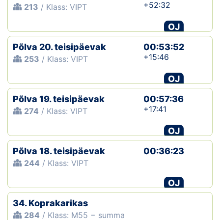
+52:32
213
/ Klass: VIPT
OJ
Põlva 20. teisipäevak
00:53:52
+15:46
253
/ Klass: VIPT
OJ
Põlva 19. teisipäevak
00:57:36
+17:41
274
/ Klass: VIPT
OJ
Põlva 18. teisipäevak
00:36:23
244
/ Klass: VIPT
OJ
34. Koprakarikas
284
/ Klass: M55 − summa