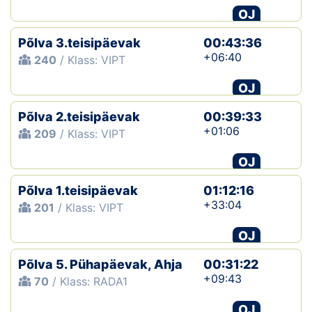
OJ
Põlva 3.teisipäevak
00:43:36
+06:40
240
/ Klass: VIPT
OJ
Põlva 2.teisipäevak
00:39:33
+01:06
209
/ Klass: VIPT
OJ
Põlva 1.teisipäevak
01:12:16
+33:04
201
/ Klass: VIPT
OJ
Põlva 5. Pühapäevak, Ahja
00:31:22
+09:43
70
/ Klass: RADA1
OJ