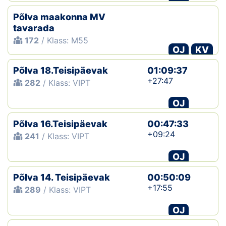
Põlva maakonna MV
tavarada
172
/ Klass: M55
OJ
KV
Põlva 18.Teisipäevak
01:09:37
+27:47
282
/ Klass: VIPT
OJ
Põlva 16.Teisipäevak
00:47:33
+09:24
241
/ Klass: VIPT
OJ
Põlva 14. Teisipäevak
00:50:09
+17:55
289
/ Klass: VIPT
OJ