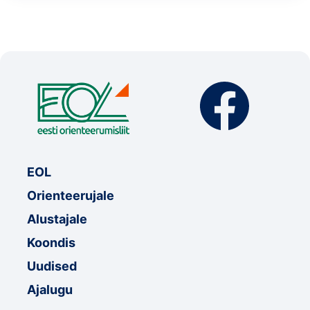
Klubid
Suletud maastikud
Püsirajad
Ajalugu
Koolitused
EOL
Orienteerujale
OTSI
Alustajale
Koondis
Uudised
Ajalugu