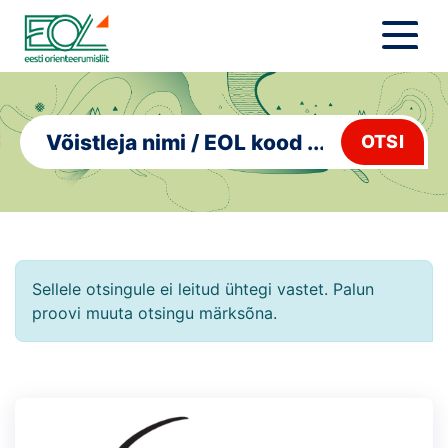
Liigu
sisu
juurde
Estonian Orienteering Federation
Uudised
OTSI
Alustajale
Orienteerujale
Eesti Orienteerumine 100!
Sellele otsingule ei leitud ühtegi vastet. Palun
Toetamine
proovi muuta otsingu märksõna.
Telli litsents!
Noored