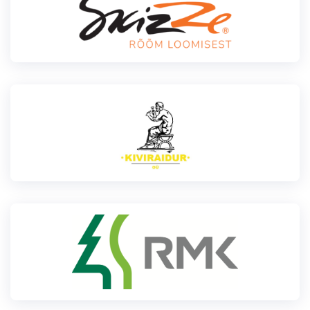
Loha
Kontakt
EOL
Galerii
Kaardid
Kalender
Koondised
Tule klubisse!
Tulemused
Dokumendid