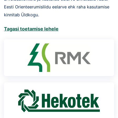
Loha
Eesti Orienteerumisliidu eelarve ehk raha kasutamise
Kontakt
kinnitab Üldkogu.
EOL
Tagasi toetamise lehele
Galerii
Kaardid
Kalender
Koondised
Tule klubisse!
Tulemused
Dokumendid