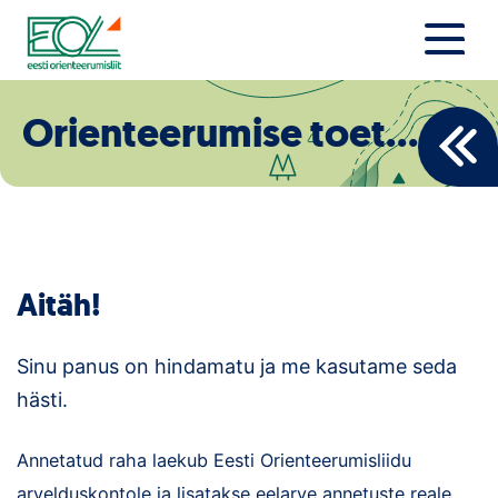
Liigu
sisu
juurde
Estonian Orienteering Federation
Uudised
Orienteerumise toetuseks
Alustajale
Orienteerujale
Eesti Orienteerumine 100!
Aitäh!
Toetamine
Sinu panus on hindamatu ja me kasutame seda
Telli litsents!
hästi.
Noored
Annetatud raha laekub Eesti Orienteerumisliidu
arvelduskontole ja lisatakse eelarve annetuste reale.