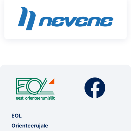
EOL
Orienteerujale