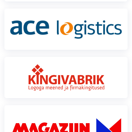
Klubid
Suletud maastikud
Püsirajad
Ajalugu
Koolitused
OTSI