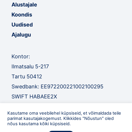
Alustajale
Koondis
Uudised
Ajalugu
Kontor:
Ilmatsalu 5-217
Tartu 50412
Swedbank: EE972200221002100295
SWIFT HABAEE2X
SEB: EE671010220034030010
Kasutame oma veebilehel küpsiseid, et võimaldada teile
SWIFT EEUHEE2X
parimat kasutajakogemust. Klikkides "Nõustun" oled
nõus kasutama kõiki küpsiseid.
TEL
:
+372 52 32 977