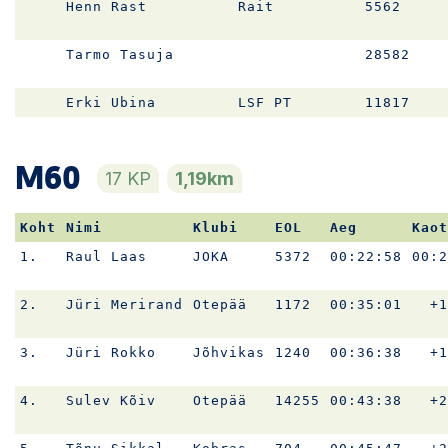
Henn Rast
Rait
5562
Tarmo Tasuja
28582
Erki Ubina
LSF PT
11817
M60
17 KP
1,19km
Koht
Nimi
Klubi
EOL
Aeg
Kaot
1.
Raul Laas
JOKA
5372
00:22:58
00:2
2.
Jüri Merirand
Otepää
1172
00:35:01
+1
3.
Jüri Rokko
Jõhvikas
1240
00:36:38
+1
4.
Sulev Kõiv
Otepää
14255
00:43:38
+2