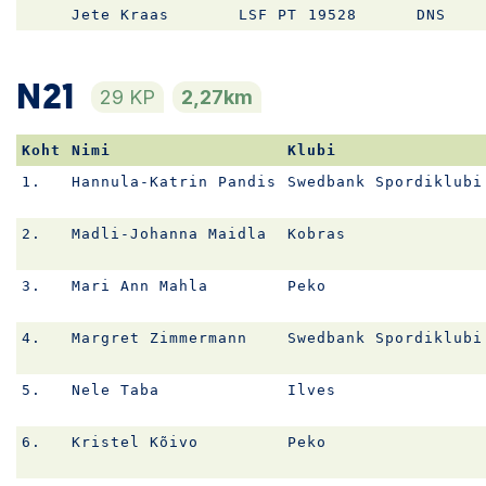
Jete Kraas
LSF PT
19528
DNS
N21
29 KP
2,27km
Koht
Nimi
Klubi
1.
Hannula-Katrin Pandis
Swedbank Spordiklubi
2.
Madli-Johanna Maidla
Kobras
3.
Mari Ann Mahla
Peko
4.
Margret Zimmermann
Swedbank Spordiklubi
5.
Nele Taba
Ilves
6.
Kristel Kõivo
Peko