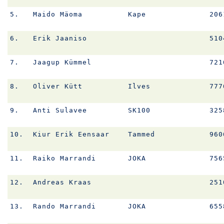
5.
Maido Mäoma
Kape
206
6.
Erik Jaaniso
510
7.
Jaagup Kümmel
721
8.
Oliver Kütt
Ilves
777
9.
Anti Sulavee
SK100
325
10.
Kiur Erik Eensaar
Tammed
960
11.
Raiko Marrandi
JOKA
756
12.
Andreas Kraas
251
13.
Rando Marrandi
JOKA
655