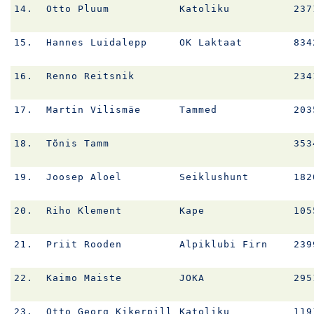
14.
Otto Pluum
Katoliku
237
15.
Hannes Luidalepp
OK Laktaat
834
16.
Renno Reitsnik
234
17.
Martin Vilismäe
Tammed
203
18.
Tõnis Tamm
353
19.
Joosep Aloel
Seiklushunt
182
20.
Riho Klement
Kape
105
21.
Priit Rooden
Alpiklubi Firn
239
22.
Kaimo Maiste
JOKA
295
23.
Otto Georg Kikerpill
Katoliku
119