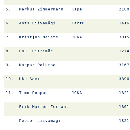
5.
Markus Zimmermann
Kape
2180
6.
Ants Liivamägi
Tartu
1416
7.
Kristjan Maiste
JOKA
3015
8.
Paul Piirimäe
1274
9.
Kaspar Palumaa
3167
10.
Uku Savi
3896
11.
Timo Poopuu
JOKA
1821
Erik Marten Zernant
1801
Peeter Liivamägi
1821