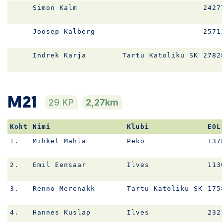
Simon Kalm
2427
Joosep Kalberg
2571
Indrek Karja
Tartu Katoliku SK
2782
M21
29 KP
2,27km
Koht
Nimi
Klubi
EOL
1.
Mihkel Mahla
Peko
137
2.
Emil Eensaar
Ilves
113
3.
Renno Merenäkk
Tartu Katoliku SK
175
4.
Hannes Kuslap
Ilves
232