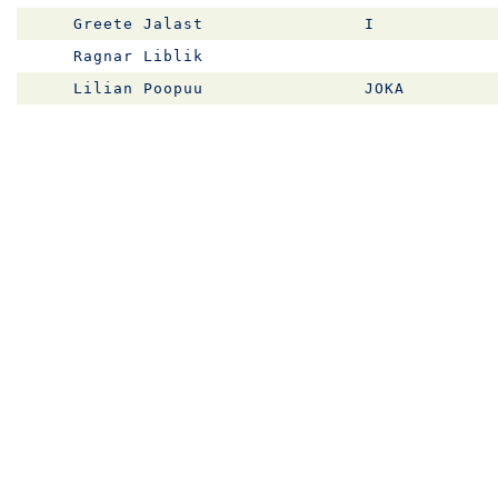
Greete Jalast
I
Ragnar Liblik
Lilian Poopuu
JOKA