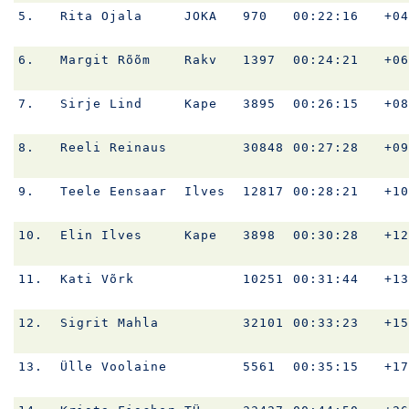
5.
Rita Ojala
JOKA
970
00:22:16
+04
6.
Margit Rõõm
Rakv
1397
00:24:21
+06
7.
Sirje Lind
Kape
3895
00:26:15
+08
8.
Reeli Reinaus
30848
00:27:28
+09
9.
Teele Eensaar
Ilves
12817
00:28:21
+10
10.
Elin Ilves
Kape
3898
00:30:28
+12
11.
Kati Võrk
10251
00:31:44
+13
12.
Sigrit Mahla
32101
00:33:23
+15
13.
Ülle Voolaine
5561
00:35:15
+17