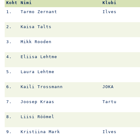
Koht
Nimi
Klubi
1.
Tarmo Zernant
Ilves
2.
Kaisa Talts
3.
Mikk Rooden
4.
Eliisa Lehtme
5.
Laura Lehtme
6.
Kaili Trossmann
JOKA
7.
Joosep Kraas
Tartu
8.
Liisi Röömel
9.
Kristiina Mark
Ilves