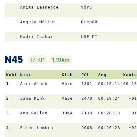
Anita Laanejõe
Võru
Angela Mõttus
Otepää
Kadri Isakar
LSF PT
N45
17 KP
1,19km
Koht
Nimi
Klubi
EOL
Aeg
Kaotu
1.
Airi Alnek
Võru
1301
00:18:14
00:18
2.
Jana Kink
Kape
2470
00:19:24
+01
3.
Anu Pallon
JOKA
7138
00:20:13
+01
4.
Ellen Lembra
2008
00:20:28
+02