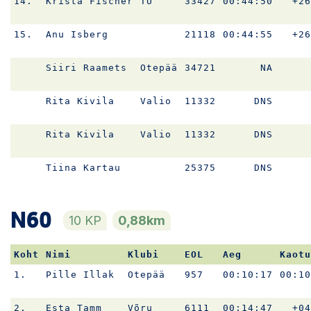
14.
Krista Fischer
TÜ
33427
00:44:50
+26
15.
Anu Isberg
21118
00:44:55
+26
Siiri Raamets
Otepää
34721
NA
Rita Kivila
Valio
11332
DNS
Rita Kivila
Valio
11332
DNS
Tiina Kartau
25375
DNS
N60
10 KP
0,88km
Koht
Nimi
Klubi
EOL
Aeg
Kaotu
1.
Pille Illak
Otepää
957
00:10:17
00:10
2.
Esta Tamm
Võru
6111
00:14:47
+04