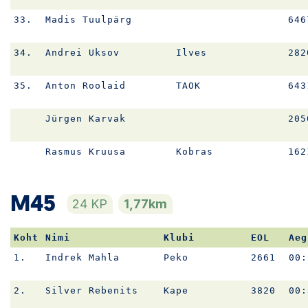
33.
Madis Tuulpärg
646
34.
Andrei Uksov
Ilves
282
35.
Anton Roolaid
TAOK
643
Jürgen Karvak
205
Rasmus Kruusa
Kobras
162
M45
24 KP
1,77km
Koht
Nimi
Klubi
EOL
Aeg
1.
Indrek Mahla
Peko
2661
00:
2.
Silver Rebenits
Kape
3820
00: