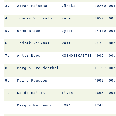
3.
Aivar Palumaa
Värska
30260
00:
4.
Toomas Viirsalu
Kape
3952
00:
5.
Urmo Braun
Cyber
34410
00:
6.
Indrek Viikmaa
West
842
00:
7.
Antti Nöps
KOSMOSEKAITSE
4902
00:
8.
Margus Freudenthal
11197
00:
9.
Mairo Puusepp
4901
00:
10.
Kaido Hallik
Ilves
3665
00:
Margus Marrandi
JOKA
1243