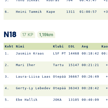
5.
Tõnu Sikkal
Kobras
704
00:45:47
+2
6.
Heini Tammik
Kape
1311
01:00:57
+3
N18
17 KP
1,19km
Koht
Nimi
Klubi
EOL
Aeg
Kao
1.
Jasmiin Kraas
LSF PT
14468
00:18:42
00:
2.
Mari Iher
Tartu
15147
00:21:21
+
3.
Laura-Liisa Laas
Otepää
36667
00:26:49
+
4.
Gerty-Ly Lebedev
Otepää
36343
00:28:42
+
5.
Ebe Hallik
JOKA
13105
00:40:09
+