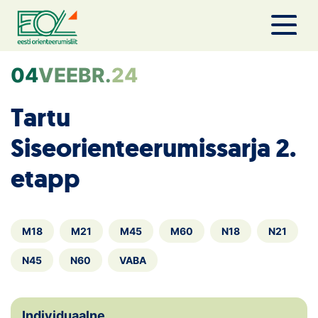
Liigu
sisu
juurde
Estonian Orienteering Federation
04
VEEBR.
24
Tartu
Siseorienteerumissarja 2.
etapp
M18
M21
M45
M60
N18
N21
N45
N60
VABA
Individuaalne