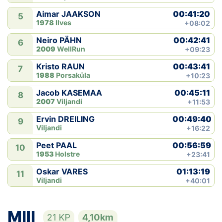
00:41:20
Aimar JAAKSON
5
1978
Ilves
+08:02
00:42:41
Neiro PÄHN
6
2009
WellRun
+09:23
00:43:41
Kristo RAUN
7
1988
Porsaküla
+10:23
00:45:11
Jacob KASEMAA
8
2007
Viljandi
+11:53
00:49:40
Ervin DREILING
9
Viljandi
+16:22
00:56:59
Peet PAAL
10
1953
Holstre
+23:41
01:13:19
Oskar VARES
11
Viljandi
+40:01
MIII
21 KP
4,10km