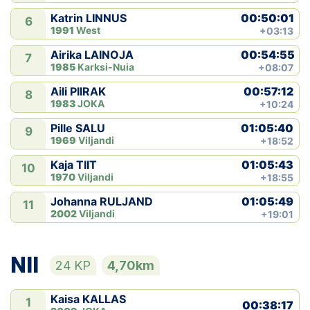
00:50:01
Katrin LINNUS
6
1991
West
+03:13
00:54:55
Airika LAINOJA
7
1985
Karksi-Nuia
+08:07
00:57:12
Aili PIIRAK
8
1983
JOKA
+10:24
01:05:40
Pille SALU
9
1969
Viljandi
+18:52
01:05:43
Kaja TIIT
10
1970
Viljandi
+18:55
01:05:49
Johanna RULJAND
11
2002
Viljandi
+19:01
NII
24 KP
4,70km
Kaisa KALLAS
1
00:38:17