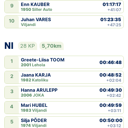
01:17:17
Enn KAUBER
9
1950
Siller Auto
+41:07
01:23:35
Juhan VARES
10
Viljandi
+47:25
NI
28 KP
5,70km
Greete-Liisa TOOM
1
00:46:48
2001
Lehola
00:48:52
Jaana KARJA
2
1982
Katoliku
+02:04
00:49:30
Hanna ARULEPP
3
2006
JOKA
+02:42
00:49:59
Mari HUBEL
4
1983
Viljandi
+03:11
00:50:00
Silja PÕDER
5
1974
Viljandi
+03:12