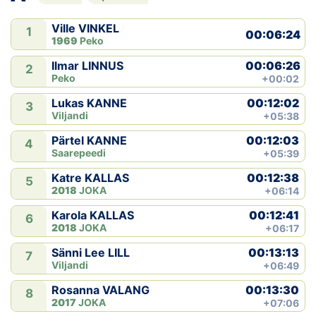
Klubid
Ville VINKEL
1
00:06:24
1969
Peko
Suletud maastikud
00:06:26
Ilmar LINNUS
2
Peko
+00:02
Püsirajad
00:12:02
Lukas KANNE
3
Viljandi
+05:38
Ajalugu
00:12:03
Pärtel KANNE
4
Saarepeedi
+05:39
Koolitused
00:12:38
Katre KALLAS
5
2018
JOKA
+06:14
OTSI
00:12:41
Karola KALLAS
6
2018
JOKA
+06:17
00:13:13
Sänni Lee LILL
7
Viljandi
+06:49
00:13:30
Rosanna VALANG
8
2017
JOKA
+07:06