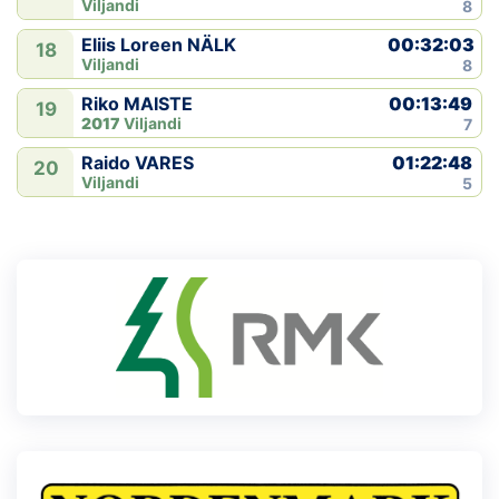
Viljandi
8
00:32:03
Eliis Loreen NÄLK
18
Viljandi
8
00:13:49
Riko MAISTE
19
2017
Viljandi
7
01:22:48
Raido VARES
20
Viljandi
5