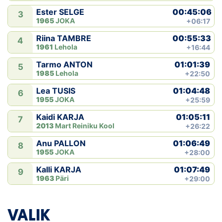
00:45:06
Ester SELGE
3
1965
JOKA
+06:17
00:55:33
Riina TAMBRE
4
1961
Lehola
+16:44
01:01:39
Tarmo ANTON
5
1985
Lehola
+22:50
01:04:48
Lea TUSIS
6
1955
JOKA
+25:59
01:05:11
Kaidi KARJA
7
2013
Mart Reiniku Kool
+26:22
01:06:49
Anu PALLON
8
1955
JOKA
+28:00
01:07:49
Kalli KARJA
9
1963
Päri
+29:00
VALIK