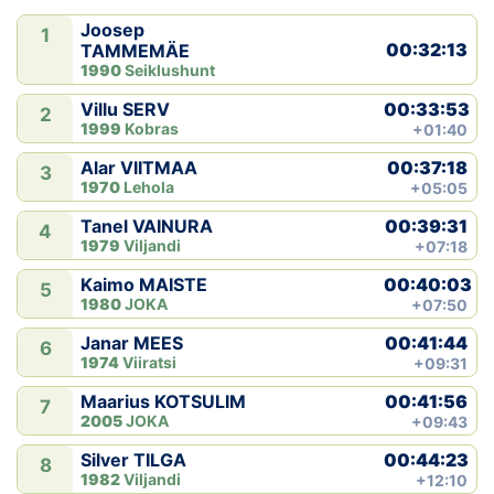
Joosep
1
00:32:13
TAMMEMÄE
1990
Seiklushunt
00:33:53
Villu SERV
2
1999
Kobras
+01:40
00:37:18
Alar VIITMAA
3
1970
Lehola
+05:05
00:39:31
Tanel VAINURA
4
1979
Viljandi
+07:18
00:40:03
Kaimo MAISTE
5
1980
JOKA
+07:50
00:41:44
Janar MEES
6
1974
Viiratsi
+09:31
00:41:56
Maarius KOTSULIM
7
2005
JOKA
+09:43
00:44:23
Silver TILGA
8
1982
Viljandi
+12:10