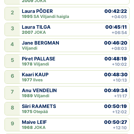
2009
JOKA
00:42:22
Laura PÕDER
2
1995
SA Viljandi haigla
+04:05
00:45:11
Laura TILGA
3
2007
JOKA
+06:54
00:46:20
Jane BERGMAN
4
Viljandi
+08:03
00:48:19
Piret PALLASE
5
1978
Viljandi
+10:02
00:48:30
Kaari KAUP
6
1977
Ilves
+10:13
00:49:34
Anu VENDELIN
7
1989
Viljandi
+11:17
00:50:19
Siiri RAAMETS
8
1975
Otepää
+12:02
00:50:27
Maive LEIF
9
1968
JOKA
+12:10