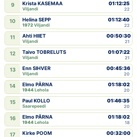
01:12:25
Krista KASEMAA
9
Viljandi
22
01:12:40
Helina SEPP
10
1972
Viljandi
22
00:50:30
Ahti HIIET
11
Viljandi
21
01:07:22
Taivo TOBRELUTS
12
Viljandi
21
00:45:36
Enn SIHVER
13
Viljandi
20
01:18:02
Elmo PÄRNA
14
1944
Lehola
20
01:46:35
Paul KOLLO
15
Saarepeedi
20
01:18:02
Elmo PÄRNA
16
1944
Lehola
18
00:32:00
Kirke POOM
17