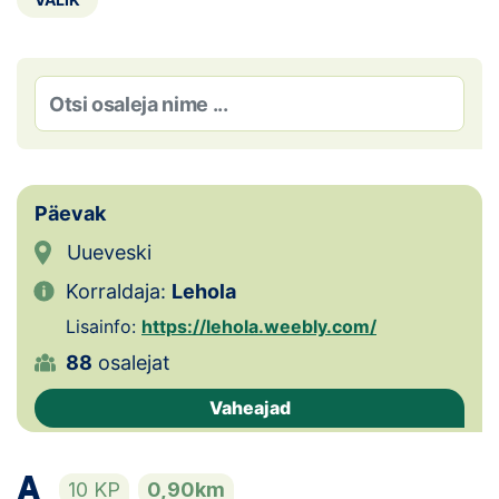
Loha
Kontakt
EOL
Galerii
Päevak
Kaardid
Uueveski
Kalender
Korraldaja:
Lehola
Koondised
Lisainfo:
https://lehola.weebly.com/
88
osalejat
Tule klubisse!
Vaheajad
Tulemused
A
Dokumendid
10 KP
0,90km