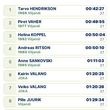
00:42:27
Tarvo HENDRIKSON
1
1966
Viljandi
27
00:49:55
Piret VAHER
2
1977
Viljandi
27
00:50:04
Helina KOPPEL
3
1982
Viljandi
27
00:50:10
Andreas RITSON
4
1980
Viljandi
27
01:11:03
Anne SANKOVSKI
5
1965
Viljandi
27
01:20:25
Kairin VALANG
6
JOKA
27
01:20:26
Veiko VALANG
7
JOKA
27
01:29:34
Pille JUURIK
8
Viljandi
27