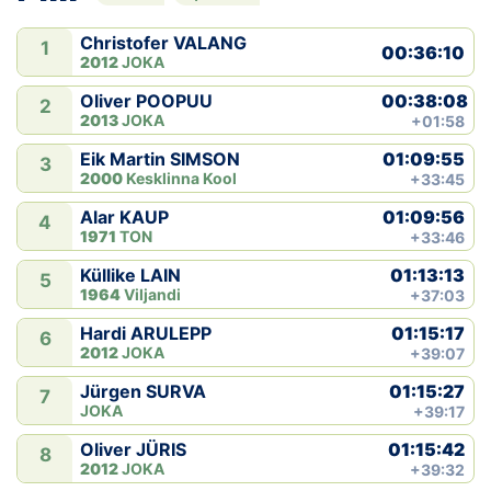
Christofer VALANG
1
00:36:10
2012
JOKA
00:38:08
Oliver POOPUU
2
2013
JOKA
+01:58
01:09:55
Eik Martin SIMSON
3
2000
Kesklinna Kool
+33:45
01:09:56
Alar KAUP
4
1971
TON
+33:46
01:13:13
Küllike LAIN
5
1964
Viljandi
+37:03
01:15:17
Hardi ARULEPP
6
2012
JOKA
+39:07
01:15:27
Jürgen SURVA
7
JOKA
+39:17
01:15:42
Oliver JÜRIS
8
2012
JOKA
+39:32