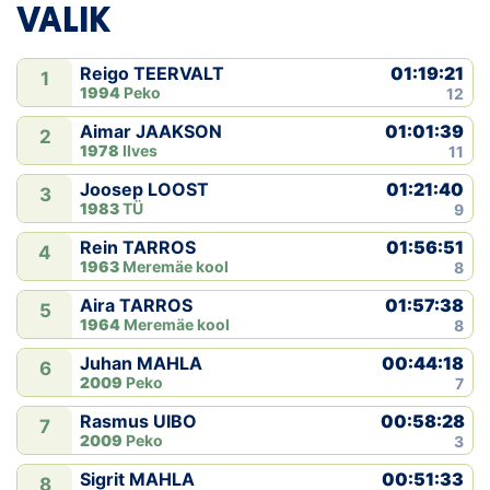
VALIK
01:19:21
Reigo TEERVALT
1
1994
Peko
12
01:01:39
Aimar JAAKSON
2
1978
Ilves
11
01:21:40
Joosep LOOST
3
1983
TÜ
9
01:56:51
Rein TARROS
4
1963
Meremäe kool
8
01:57:38
Aira TARROS
5
1964
Meremäe kool
8
00:44:18
Juhan MAHLA
6
2009
Peko
7
00:58:28
Rasmus UIBO
7
2009
Peko
3
00:51:33
Sigrit MAHLA
8