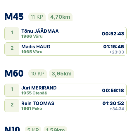
M45
11 KP
4,70km
Tõnu JÄÄDMAA
1
00:52:43
1966
Võru
01:15:46
Madis HAUG
2
1965
Võru
+23:03
M60
10 KP
3,95km
Jüri MERIRAND
1
00:56:18
1955
Otepää
01:30:52
Rein TOOMAS
2
1961
Peko
+34:34
N10
5 KP
1,59km