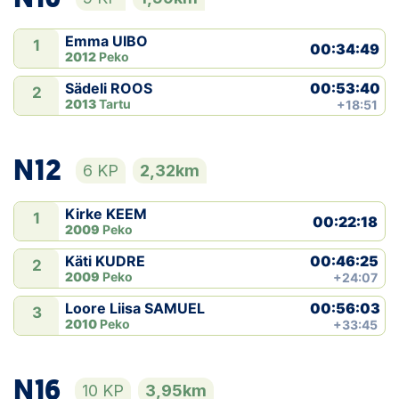
Emma UIBO
1
00:34:49
2012
Peko
00:53:40
Sädeli ROOS
2
2013
Tartu
+18:51
N12
6 KP
2,32km
Kirke KEEM
1
00:22:18
2009
Peko
00:46:25
Käti KUDRE
2
2009
Peko
+24:07
00:56:03
Loore Liisa SAMUEL
3
2010
Peko
+33:45
N16
10 KP
3,95km