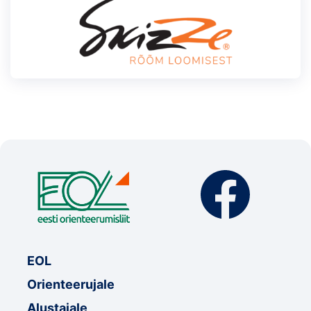
EOL
Orienteerujale
Alustajale