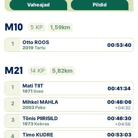
Vaheajad
Pildid
Klubid
M10
Suletud maastikud
5 KP
1,59km
Püsirajad
Otto ROOS
1
00:53:40
2019
Tartu
Ajalugu
M21
Koolitused
14 KP
5,82km
Mati TIIT
1
00:41:34
OTSI
1971
Ilves
00:46:06
Mihkel MAHLA
2
2003
Peko
+04:32
00:46:30
Tõnis PIIRISILD
3
1973
Kobras
+04:56
00:53:03
Timo KUDRE
4