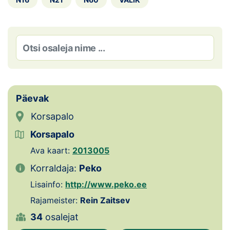
Loha
Kontakt
EOL
Galerii
Päevak
Kaardid
Korsapalo
Kalender
Korsapalo
Koondised
Ava kaart:
2013005
Korraldaja:
Peko
Tule klubisse!
Lisainfo:
http://www.peko.ee
Tulemused
Rajameister:
Rein Zaitsev
34
osalejat
Dokumendid