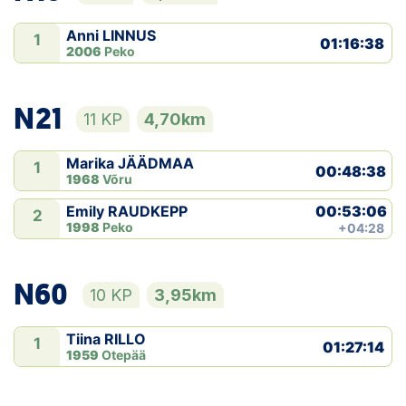
Anni LINNUS
1
01:16:38
2006
Peko
N21
11 KP
4,70km
Marika JÄÄDMAA
1
00:48:38
1968
Võru
00:53:06
Emily RAUDKEPP
2
1998
Peko
+04:28
N60
10 KP
3,95km
Tiina RILLO
1
01:27:14
1959
Otepää