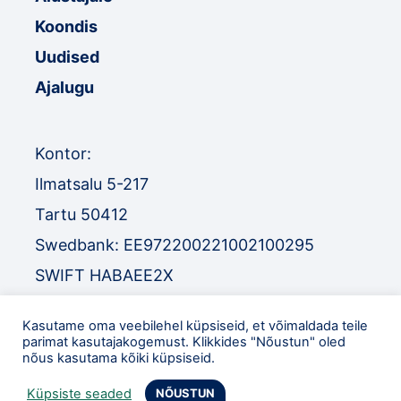
Koondis
Uudised
Ajalugu
Kontor:
Ilmatsalu 5-217
Tartu 50412
Swedbank: EE972200221002100295
SWIFT HABAEE2X
SEB: EE671010220034030010
Kasutame oma veebilehel küpsiseid, et võimaldada teile
SWIFT EEUHEE2X
parimat kasutajakogemust. Klikkides "Nõustun" oled
nõus kasutama kõiki küpsiseid.
TEL
:
+372 52 32 977
Küpsiste seaded
NÕUSTUN
eol@orienteerumine.ee