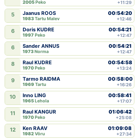
2005
Peko
+11:29
00:54:20
Jaanus ROOS
5
1983
Tartu Malev
+12:46
00:54:21
Doris KUDRE
6
1997
Peko
+12:47
00:54:21
Sander ANNUS
6
1973
Norma
+12:47
00:54:58
Raul KUDRE
8
1970
Peko
+13:24
00:58:00
Tarmo RAIDMA
9
1969
Tartu
+16:26
00:58:41
Inno LING
10
1965
Lehola
+17:07
01:06:42
Raul KANGUR
11
1970
Peko
+25:08
01:09:08
Ken RAAV
12
1982
Võru
+27:34