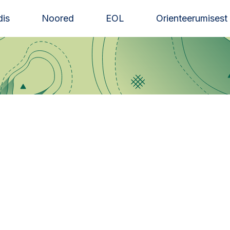
is
Noored
EOL
Orienteerumisest