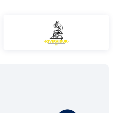
Loha
Kontakt
EOL
Galerii
Kaardid
Kalender
Koondised
Tule klubisse!
Tulemused
Dokumendid