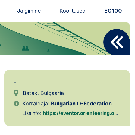
Jälgimine
Koolitused
EO100
Uudised
Alustajale
Orienteerujale
Eesti Orienteerumine 100!
-
Toetamine
Batak, Bulgaaria
Korraldaja:
Bulgarian O-Federation
Telli litsents!
Lisainfo:
https://eventor.orienteering.org/Events/Show/8693
Noored