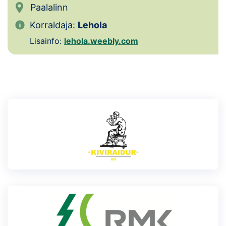
Loha
Paalalinn
Korraldaja:
Lehola
Kontakt
Lisainfo:
lehola.weebly.com
EOL
Galerii
Kaardid
Kalender
Koondised
Tule klubisse!
Tulemused
Dokumendid