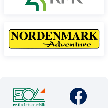
Klubid
Suletud maastikud
Püsirajad
Ajalugu
Koolitused
OTSI