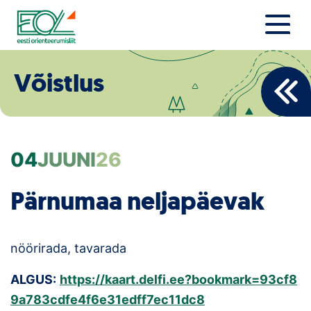
Liigu
sisu
juurde
Estonian Orienteering Federation
Uudised
Võistlus
Alustajale
Orienteerujale
04
JUUNI
26
Eesti Orienteerumine 100!
Pärnumaa neljapäevak
Toetamine
Telli litsents!
nöörirada, tavarada
ALGUS:
https://kaart.delfi.ee?bookmark=93cf8
Noored
9a783cdfe4f6e31edff7ec11dc8