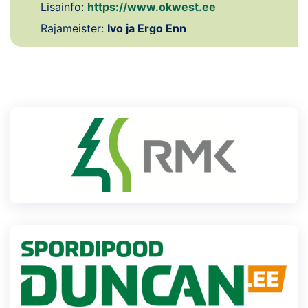
Lisainfo:
https://www.okwest.ee
Klubid
Rajameister:
Ivo ja Ergo Enn
Suletud maastikud
Püsirajad
Ajalugu
Koolitused
OTSI