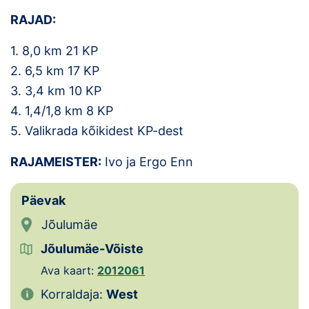
Loha
RAJAD:
Kontakt
1. 8,0 km 21 KP
EOL
2. 6,5 km 17 KP
3. 3,4 km 10 KP
Galerii
4. 1,4/1,8 km 8 KP
5. Valikrada kõikidest KP-dest
Kaardid
RAJAMEISTER:
Ivo ja Ergo Enn
Kalender
Päevak
Koondised
Jõulumäe
Tule klubisse!
Jõulumäe-Võiste
Tulemused
Ava kaart:
2012061
Korraldaja:
West
Dokumendid