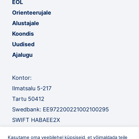
EOL
Orienteerujale
Alustajale
Koondis
Uudised
Ajalugu
Kontor:
Ilmatsalu 5-217
Tartu 50412
Swedbank: EE972200221002100295
SWIFT HABAEE2X
SEB: EE671010220034030010
Kasutame oma veebilehel küpsiseid, et võimaldada teile