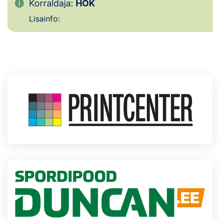
Loha
Korraldaja:
HOK
Lisainfo:
Kontakt
EOL
Galerii
Kaardid
Kalender
Koondised
Tule klubisse!
Tulemused
Dokumendid