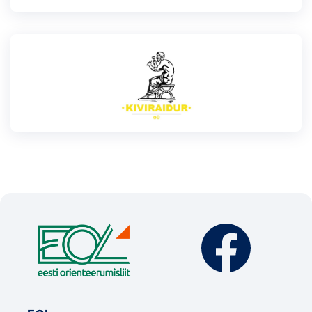
Klubid
Suletud maastikud
Püsirajad
Ajalugu
Koolitused
OTSI