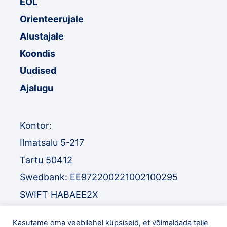
EOL
Orienteerujale
Alustajale
Koondis
Uudised
Ajalugu
Kontor:
Ilmatsalu 5-217
Tartu 50412
Swedbank: EE972200221002100295
SWIFT HABAEE2X
SEB: EE671010220034030010
Kasutame oma veebilehel küpsiseid, et võimaldada teile