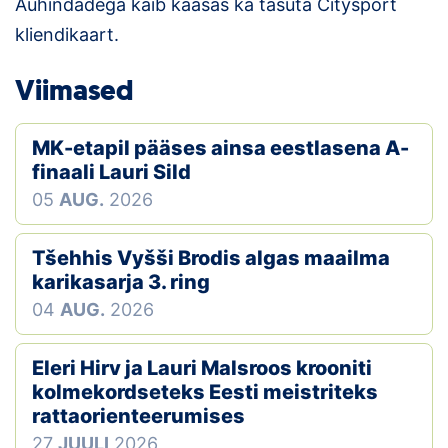
Auhindadega käib kaasas ka tasuta Citysport
kliendikaart.
Klubid
Viimased
Suletud maastikud
Püsirajad
MK-etapil pääses ainsa eestlasena A-
finaali Lauri Sild
Ajalugu
05
AUG.
2026
Koolitused
Tšehhis Vyšši Brodis algas maailma
karikasarja 3. ring
OTSI
04
AUG.
2026
Eleri Hirv ja Lauri Malsroos krooniti
kolmekordseteks Eesti meistriteks
rattaorienteerumises
27
JUULI
2026