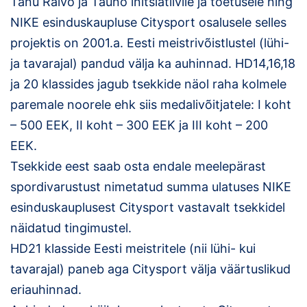
Tänu Raivo ja Tauno initsiatiivile ja toetusele ning
Loha
NIKE esinduskaupluse Citysport osalusele selles
Kontakt
projektis on 2001.a. Eesti meistrivõistlustel (lühi-
ja tavarajal) pandud välja ka auhinnad. HD14,16,18
EOL
ja 20 klassides jagub tsekkide näol raha kolmele
Galerii
paremale noorele ehk siis medalivõitjatele: I koht
– 500 EEK, II koht – 300 EEK ja III koht – 200
Kaardid
EEK.
Tsekkide eest saab osta endale meelepärast
Kalender
spordivarustust nimetatud summa ulatuses NIKE
Koondised
esinduskauplusest Citysport vastavalt tsekkidel
näidatud tingimustel.
Tule klubisse!
HD21 klasside Eesti meistritele (nii lühi- kui
Tulemused
tavarajal) paneb aga Citysport välja väärtuslikud
eriauhinnad.
Dokumendid