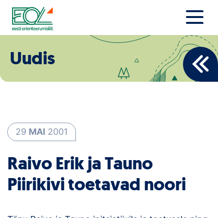
Liigu
sisu
juurde
Estonian Orienteering Federation
Uudised
Uudis
Alustajale
Orienteerujale
Eesti Orienteerumine 100!
29
MAI
2001
Toetamine
Raivo Erik ja Tauno
Telli litsents!
Piirikivi toetavad noori
Noored