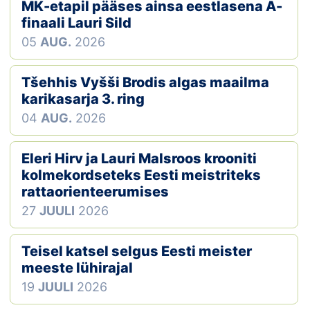
Loha
MK-etapil pääses ainsa eestlasena A-
finaali Lauri Sild
Kontakt
05
AUG.
2026
EOL
Tšehhis Vyšši Brodis algas maailma
karikasarja 3. ring
Galerii
04
AUG.
2026
Kaardid
Eleri Hirv ja Lauri Malsroos krooniti
Kalender
kolmekordseteks Eesti meistriteks
rattaorienteerumises
Koondised
27
JUULI
2026
Tule klubisse!
Teisel katsel selgus Eesti meister
meeste lühirajal
Tulemused
19
JUULI
2026
Dokumendid