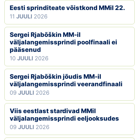
Eesti sprinditeate võistkond MMil 22.
Klubid
11
JUULI
2026
Suletud maastikud
Sergei Rjabõškin MM-il
Püsirajad
väljalangemissprindi poolfinaali ei
pääsenud
Ajalugu
10
JUULI
2026
Koolitused
Sergei Rjabõškin jõudis MM-il
väljalangemissprindi veerandfinaali
09
JUULI
2026
OTSI
Viis eestlast stardivad MMil
väljalangemissprindi eeljooksudes
09
JUULI
2026