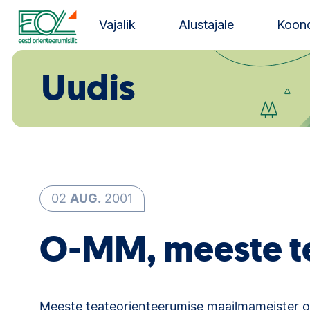
Liigu
sisu
Vajalik
Alustajale
Koond
juurde
Estonian Orienteering Federation
Uudis
02
AUG.
2001
O-MM, meeste t
Meeste teateorienteerumise maailmameister o