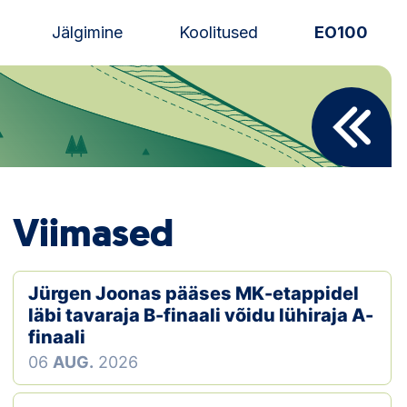
Jälgimine
Koolitused
EO100
Uudised
Alustajale
Orienteerujale
Viimased
Eesti Orienteerumine 100!
Toetamine
Jürgen Joonas pääses MK-etappidel
läbi tavaraja B-finaali võidu lühiraja A-
Telli litsents!
finaali
06
AUG.
2026
Noored