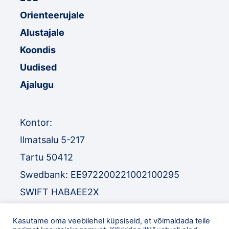
Orienteerujale
Alustajale
Koondis
Uudised
Ajalugu
Kontor:
Ilmatsalu 5-217
Tartu 50412
Swedbank: EE972200221002100295
SWIFT HABAEE2X
SEB: EE671010220034030010
Kasutame oma veebilehel küpsiseid, et võimaldada teile
SWIFT EEUHEE2X