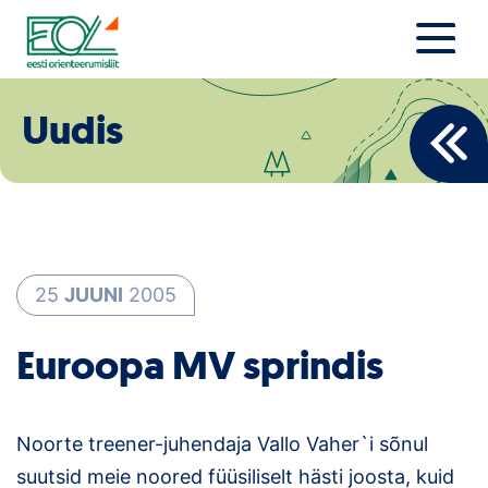
Liigu
sisu
juurde
Estonian Orienteering Federation
Uudised
Uudis
Alustajale
Orienteerujale
Eesti Orienteerumine 100!
25
JUUNI
2005
Toetamine
Euroopa MV sprindis
Telli litsents!
Noored
Noorte treener-juhendaja Vallo Vaher`i sõnul
suutsid meie noored füüsiliselt hästi joosta, kuid