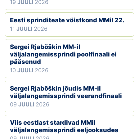
19
JUULI
2026
Eesti sprinditeate võistkond MMil 22.
11
JUULI
2026
Sergei Rjabõškin MM-il
väljalangemissprindi poolfinaali ei
pääsenud
10
JUULI
2026
Sergei Rjabõškin jõudis MM-il
väljalangemissprindi veerandfinaali
09
JUULI
2026
Viis eestlast stardivad MMil
väljalangemissprindi eeljooksudes
09
JUULI
2026