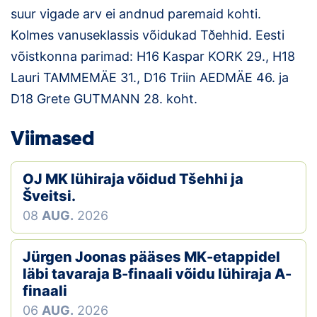
Loha
suur vigade arv ei andnud paremaid kohti.
Kolmes vanuseklassis võidukad Tðehhid. Eesti
Kontakt
võistkonna parimad: H16 Kaspar KORK 29., H18
EOL
Lauri TAMMEMÄE 31., D16 Triin AEDMÄE 46. ja
D18 Grete GUTMANN 28. koht.
Galerii
Viimased
Kaardid
Kalender
OJ MK lühiraja võidud Tšehhi ja
Šveitsi.
Koondised
08
AUG.
2026
Tule klubisse!
Jürgen Joonas pääses MK-etappidel
läbi tavaraja B-finaali võidu lühiraja A-
Tulemused
finaali
Dokumendid
06
AUG.
2026