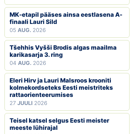
Klubid
MK-etapil pääses ainsa eestlasena A-
finaali Lauri Sild
Suletud maastikud
05
AUG.
2026
Püsirajad
Tšehhis Vyšši Brodis algas maailma
Ajalugu
karikasarja 3. ring
04
AUG.
2026
Koolitused
Eleri Hirv ja Lauri Malsroos krooniti
kolmekordseteks Eesti meistriteks
OTSI
rattaorienteerumises
27
JUULI
2026
Teisel katsel selgus Eesti meister
meeste lühirajal