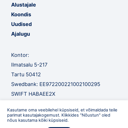
Alustajale
Koondis
Uudised
Ajalugu
Kontor:
Ilmatsalu 5-217
Tartu 50412
Swedbank: EE972200221002100295
SWIFT HABAEE2X
SEB: EE671010220034030010
Kasutame oma veebilehel küpsiseid, et võimaldada teile
SWIFT EEUHEE2X
parimat kasutajakogemust. Klikkides "Nõustun" oled
nõus kasutama kõiki küpsiseid.
TEL
:
+372 52 32 977