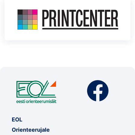
EOL
Orienteerujale