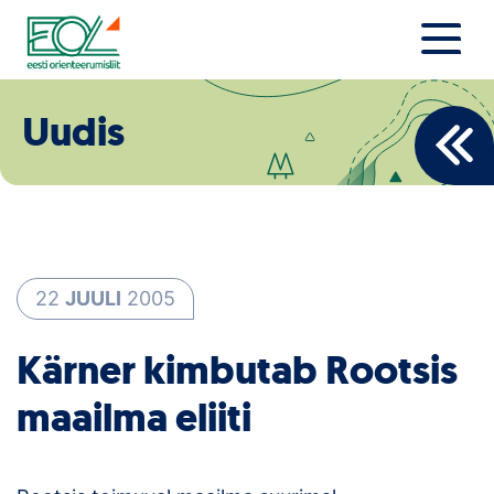
Liigu
sisu
juurde
Estonian Orienteering Federation
Uudised
Uudis
Alustajale
Orienteerujale
Eesti Orienteerumine 100!
22
JUULI
2005
Toetamine
Kärner kimbutab Rootsis
Telli litsents!
maailma eliiti
Noored