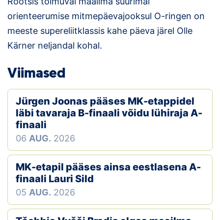
Rootsis toimuval maailma suurimal
Loha
orienteerumise mitmepäevajooksul O-ringen on
Kontakt
meeste supereliitklassis kahe päeva järel Olle
Kärner neljandal kohal.
EOL
Viimased
Galerii
Kaardid
Jürgen Joonas pääses MK-etappidel
läbi tavaraja B-finaali võidu lühiraja A-
Kalender
finaali
06
AUG.
2026
Koondised
MK-etapil pääses ainsa eestlasena A-
Tule klubisse!
finaali Lauri Sild
Tulemused
05
AUG.
2026
Dokumendid