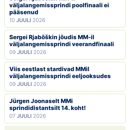
väljalangemissprindi poolfinaali ei
pääsenud
10
JUULI
2026
Sergei Rjabõškin jõudis MM-il
väljalangemissprindi veerandfinaali
09
JUULI
2026
Viis eestlast stardivad MMil
väljalangemissprindi eeljooksudes
09
JUULI
2026
Jürgen Joonaselt MMi
sprindidistantsilt 14. koht!
07
JUULI
2026