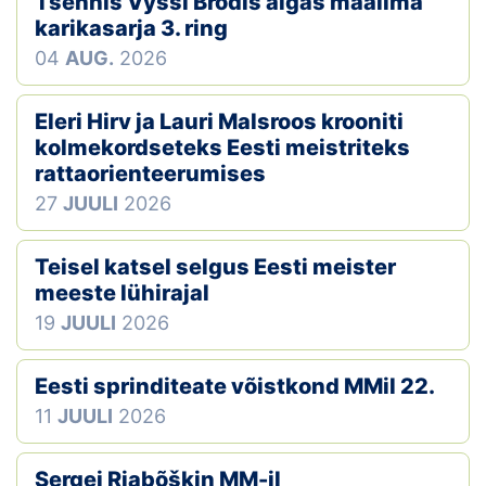
Tšehhis Vyšši Brodis algas maailma
karikasarja 3. ring
Klubid
04
AUG.
2026
Suletud maastikud
Eleri Hirv ja Lauri Malsroos krooniti
Püsirajad
kolmekordseteks Eesti meistriteks
rattaorienteerumises
Ajalugu
27
JUULI
2026
Koolitused
Teisel katsel selgus Eesti meister
meeste lühirajal
OTSI
19
JUULI
2026
Eesti sprinditeate võistkond MMil 22.
11
JUULI
2026
Sergei Rjabõškin MM-il