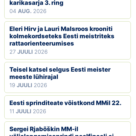
Loha
karikasarja 3. ring
04
AUG.
2026
Kontakt
Eleri Hirv ja Lauri Malsroos krooniti
EOL
kolmekordseteks Eesti meistriteks
rattaorienteerumises
Galerii
27
JUULI
2026
Kaardid
Teisel katsel selgus Eesti meister
Kalender
meeste lühirajal
19
JUULI
2026
Koondised
Eesti sprinditeate võistkond MMil 22.
Tule klubisse!
11
JUULI
2026
Tulemused
Sergei Rjabõškin MM-il
Dokumendid