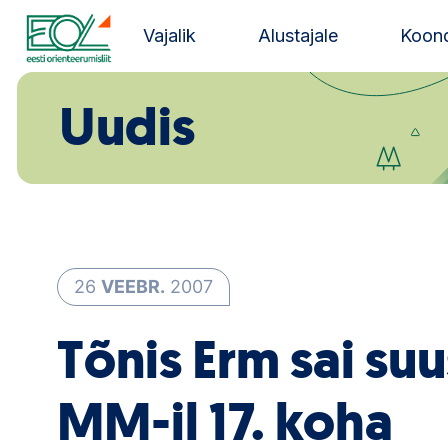
Liigu
sisu
Vajalik
Alustajale
Koond
juurde
Estonian Orienteering Federation
Uudis
26
VEEBR.
2007
Tõnis Erm sai su
MM-il 17. koha