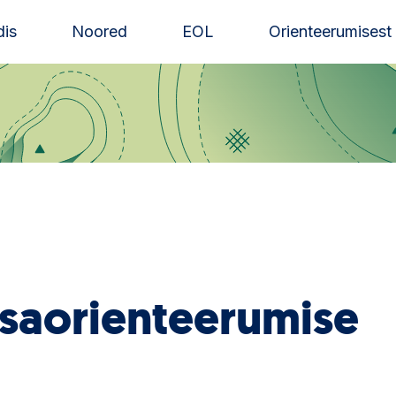
is
Noored
EOL
Orienteerumisest
usaorienteerumise