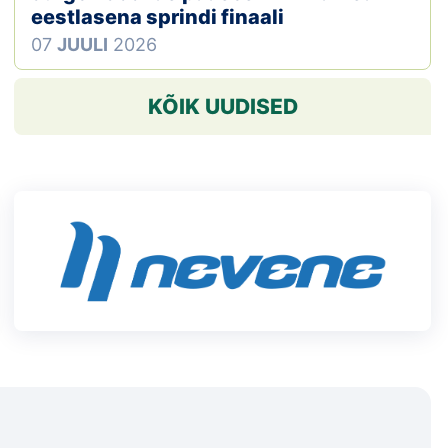
eestlasena sprindi finaali
07
JUULI
2026
KÕIK UUDISED