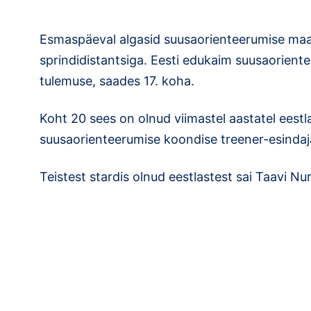
Esmaspäeval algasid suusaorienteerumise maai
sprindidistantsiga. Eesti edukaim suusaorientee
tulemuse, saades 17. koha.
Koht 20 sees on olnud viimastel aastatel eestl
suusaorienteerumise koondise treener-esindaj
Teistest stardis olnud eestlastest sai Taavi N