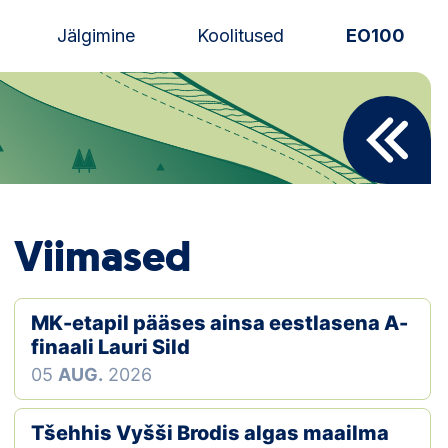
Jälgimine
Koolitused
EO100
Uudised
Alustajale
Orienteerujale
Viimased
Eesti Orienteerumine 100!
Toetamine
MK-etapil pääses ainsa eestlasena A-
finaali Lauri Sild
Telli litsents!
05
AUG.
2026
Noored
Tšehhis Vyšši Brodis algas maailma