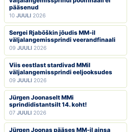
väljalangemissprindi poolfinaali ei
pääsenud
Klubid
10
JUULI
2026
Suletud maastikud
Sergei Rjabõškin jõudis MM-il
Püsirajad
väljalangemissprindi veerandfinaali
09
JUULI
2026
Ajalugu
Viis eestlast stardivad MMil
Koolitused
väljalangemissprindi eeljooksudes
09
JUULI
2026
OTSI
Jürgen Joonaselt MMi
sprindidistantsilt 14. koht!
07
JUULI
2026
Jürgen Joonas pääses MM-il ainsa