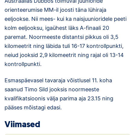
Austraalias Dubbos toimuval juunioride
Loha
orienteerumise MM-il joosti täna lühiraja
Kontakt
eeljookse. Nii mees- kui ka naisjuunioridele peeti
kolm eeljooksu, igaühest läks A-finaali 20
EOL
paremat. Noormeeste distantsi pikkus oli 3,5
Galerii
kilomeetrit ning läbida tuli 16-17 kontrollpunkti,
neiud jooksid 2,9 kilomeetrit ning rajal oli 13-14
Kaardid
kontrollpunkti.
Kalender
Esmaspäevasel tavaraja võistlusel 11. koha
Koondised
saanud Timo Sild jooksis noormeeste
kvalifikatsioonis välja parima aja 23.15 ning
Tule klubisse!
pääses mõistagi edasi.
Tulemused
Viimased
Dokumendid