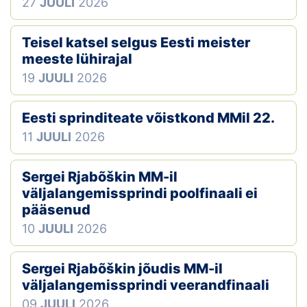
27
JUULI
2026
Teisel katsel selgus Eesti meister
meeste lühirajal
19
JUULI
2026
Eesti sprinditeate võistkond MMil 22.
11
JUULI
2026
Sergei Rjabõškin MM-il
väljalangemissprindi poolfinaali ei
pääsenud
10
JUULI
2026
Sergei Rjabõškin jõudis MM-il
väljalangemissprindi veerandfinaali
09
JUULI
2026