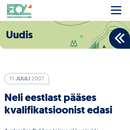
Liigu
sisu
juurde
Estonian Orienteering Federation
Uudised
Uudis
Alustajale
Orienteerujale
Eesti Orienteerumine 100!
11
JUULI
2007
Toetamine
Neli eestlast pääses
Telli litsents!
kvalifikatsioonist edasi
Noored