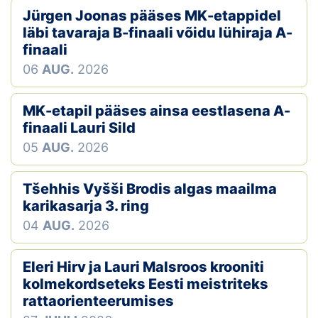
Jürgen Joonas pääses MK-etappidel
Klubid
läbi tavaraja B-finaali võidu lühiraja A-
finaali
Suletud maastikud
06
AUG.
2026
Püsirajad
MK-etapil pääses ainsa eestlasena A-
finaali Lauri Sild
Ajalugu
05
AUG.
2026
Koolitused
Tšehhis Vyšši Brodis algas maailma
karikasarja 3. ring
OTSI
04
AUG.
2026
Eleri Hirv ja Lauri Malsroos krooniti
kolmekordseteks Eesti meistriteks
rattaorienteerumises