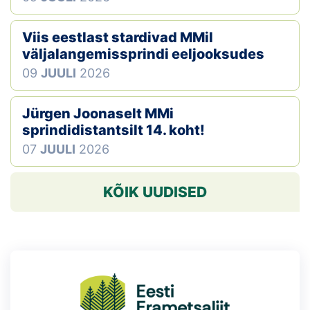
Viis eestlast stardivad MMil
väljalangemissprindi eeljooksudes
09
JUULI
2026
Jürgen Joonaselt MMi
sprindidistantsilt 14. koht!
07
JUULI
2026
KÕIK UUDISED