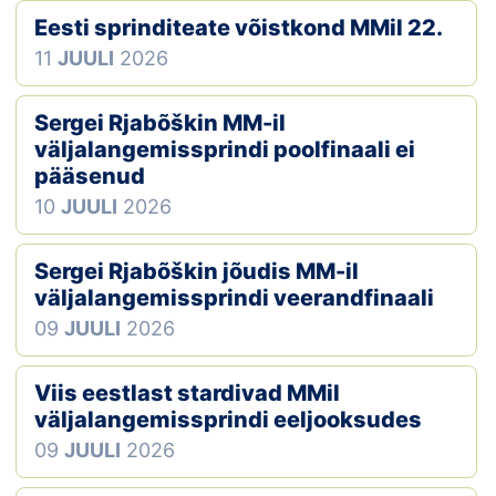
Eesti sprinditeate võistkond MMil 22.
Klubid
11
JUULI
2026
Suletud maastikud
Sergei Rjabõškin MM-il
Püsirajad
väljalangemissprindi poolfinaali ei
pääsenud
Ajalugu
10
JUULI
2026
Koolitused
Sergei Rjabõškin jõudis MM-il
väljalangemissprindi veerandfinaali
09
JUULI
2026
OTSI
Viis eestlast stardivad MMil
väljalangemissprindi eeljooksudes
09
JUULI
2026