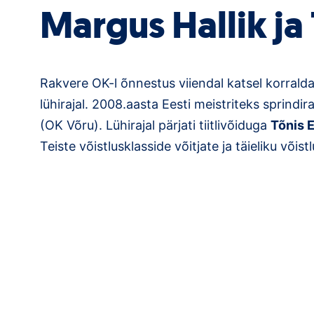
Margus Hallik ja
Rakvere OK-l õnnestus viiendal katsel korrald
lühirajal. 2008.aasta Eesti meistriteks sprindira
(OK Võru). Lühirajal pärjati tiitlivõiduga
Tõnis 
Teiste võistlusklasside võitjate ja täieliku võ