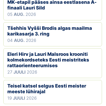
Loha
MK-etapil pääses ainsa eestlasena A-
finaali Lauri Sild
Kontakt
05
AUG.
2026
EOL
Tšehhis Vyšši Brodis algas maailma
karikasarja 3. ring
Galerii
04
AUG.
2026
Kaardid
Eleri Hirv ja Lauri Malsroos krooniti
Kalender
kolmekordseteks Eesti meistriteks
rattaorienteerumises
Koondised
27
JUULI
2026
Tule klubisse!
Teisel katsel selgus Eesti meister
meeste lühirajal
Tulemused
19
JUULI
2026
Dokumendid