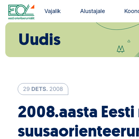
Liigu
sisu
Vajalik
Alustajale
Koond
juurde
Estonian Orienteering Federation
Uudis
29
DETS.
2008
2008.aasta Eesti
suusaorienteeru