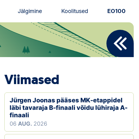
Jälgimine
Koolitused
EO100
Uudised
Alustajale
Orienteerujale
Viimased
Eesti Orienteerumine 100!
Toetamine
Jürgen Joonas pääses MK-etappidel
läbi tavaraja B-finaali võidu lühiraja A-
Telli litsents!
finaali
06
AUG.
2026
Noored