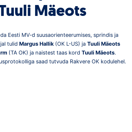
 Tuuli Mäeots
ada Eesti MV-d suusaorienteerumises, sprindis ja
jal tulid
Margus Hallik
(OK L-US) ja
Tuuli Mäeots
Erm
(TA OK) ja naistest taas kord
Tuuli Mäeots
.
istlusprotokolliga saad tutvuda Rakvere OK kodulehel.