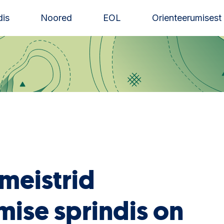
is
Noored
EOL
Orienteerumisest
 meistrid
mise sprindis on