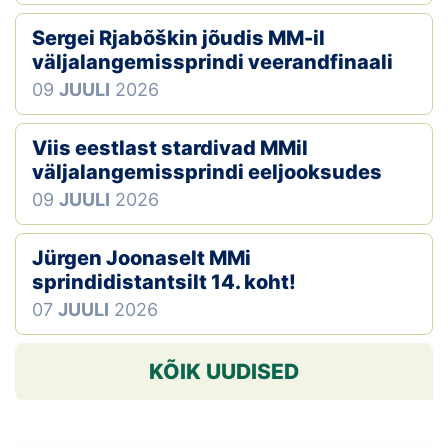
Sergei Rjabõškin jõudis MM-il
väljalangemissprindi veerandfinaali
09
JUULI
2026
Viis eestlast stardivad MMil
väljalangemissprindi eeljooksudes
09
JUULI
2026
Jürgen Joonaselt MMi
sprindidistantsilt 14. koht!
07
JUULI
2026
KÕIK UUDISED