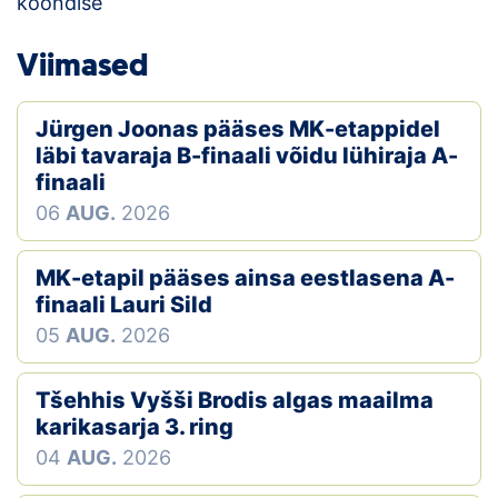
koondise “
Loha
Viimased
Kontakt
EOL
Jürgen Joonas pääses MK-etappidel
läbi tavaraja B-finaali võidu lühiraja A-
Galerii
finaali
06
AUG.
2026
Kaardid
Kalender
MK-etapil pääses ainsa eestlasena A-
finaali Lauri Sild
Koondised
05
AUG.
2026
Tule klubisse!
Tšehhis Vyšši Brodis algas maailma
karikasarja 3. ring
Tulemused
04
AUG.
2026
Dokumendid