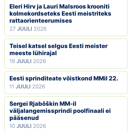
Eleri Hirv ja Lauri Malsroos krooniti
Klubid
kolmekordseteks Eesti meistriteks
rattaorienteerumises
Suletud maastikud
27
JUULI
2026
Püsirajad
Teisel katsel selgus Eesti meister
meeste lühirajal
Ajalugu
19
JUULI
2026
Koolitused
Eesti sprinditeate võistkond MMil 22.
11
JUULI
2026
OTSI
Sergei Rjabõškin MM-il
väljalangemissprindi poolfinaali ei
pääsenud
10
JUULI
2026