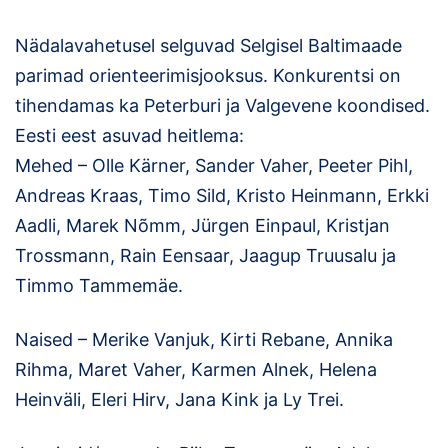
Loha
Nädalavahetusel selguvad Selgisel Baltimaade
Kontakt
parimad orienteerimisjooksus. Konkurentsi on
EOL
tihendamas ka Peterburi ja Valgevene koondised.
Eesti eest asuvad heitlema:
Galerii
Mehed – Olle Kärner, Sander Vaher, Peeter Pihl,
Andreas Kraas, Timo Sild, Kristo Heinmann, Erkki
Kaardid
Aadli, Marek Nõmm, Jürgen Einpaul, Kristjan
Kalender
Trossmann, Rain Eensaar, Jaagup Truusalu ja
Timmo Tammemäe.
Koondised
Naised – Merike Vanjuk, Kirti Rebane, Annika
Tule klubisse!
Rihma, Maret Vaher, Karmen Alnek, Helena
Tulemused
Heinväli, Eleri Hirv, Jana Kink ja Ly Trei.
Dokumendid