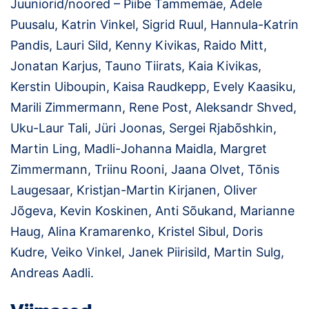
Juuniorid/noored – Piibe Tammemäe, Adele
Puusalu, Katrin Vinkel, Sigrid Ruul, Hannula-Katrin
Klubid
Pandis, Lauri Sild, Kenny Kivikas, Raido Mitt,
Suletud maastikud
Jonatan Karjus, Tauno Tiirats, Kaia Kivikas,
Kerstin Uiboupin, Kaisa Raudkepp, Evely Kaasiku,
Püsirajad
Marili Zimmermann, Rene Post, Aleksandr Shved,
Ajalugu
Uku-Laur Tali, Jüri Joonas, Sergei Rjabõshkin,
Martin Ling, Madli-Johanna Maidla, Margret
Koolitused
Zimmermann, Triinu Rooni, Jaana Olvet, Tõnis
Laugesaar, Kristjan-Martin Kirjanen, Oliver
OTSI
Jõgeva, Kevin Koskinen, Anti Sõukand, Marianne
Haug, Alina Kramarenko, Kristel Sibul, Doris
Kudre, Veiko Vinkel, Janek Piirisild, Martin Sulg,
Andreas Aadli.