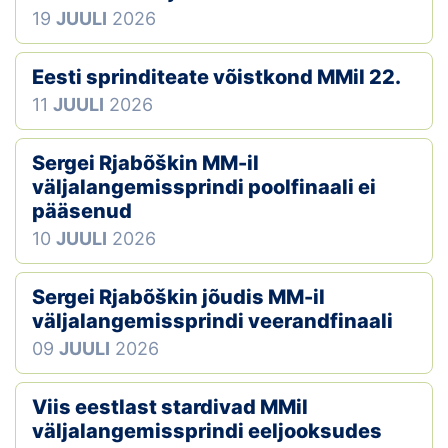
19
JUULI
2026
Eesti sprinditeate võistkond MMil 22.
11
JUULI
2026
Sergei Rjabõškin MM-il
väljalangemissprindi poolfinaali ei
pääsenud
10
JUULI
2026
Sergei Rjabõškin jõudis MM-il
väljalangemissprindi veerandfinaali
09
JUULI
2026
Viis eestlast stardivad MMil
väljalangemissprindi eeljooksudes