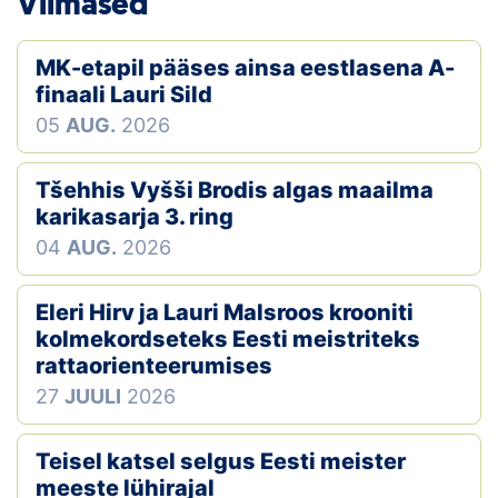
Viimased
MK-etapil pääses ainsa eestlasena A-
finaali Lauri Sild
05
AUG.
2026
Tšehhis Vyšši Brodis algas maailma
karikasarja 3. ring
04
AUG.
2026
Eleri Hirv ja Lauri Malsroos krooniti
kolmekordseteks Eesti meistriteks
rattaorienteerumises
27
JUULI
2026
Teisel katsel selgus Eesti meister
meeste lühirajal