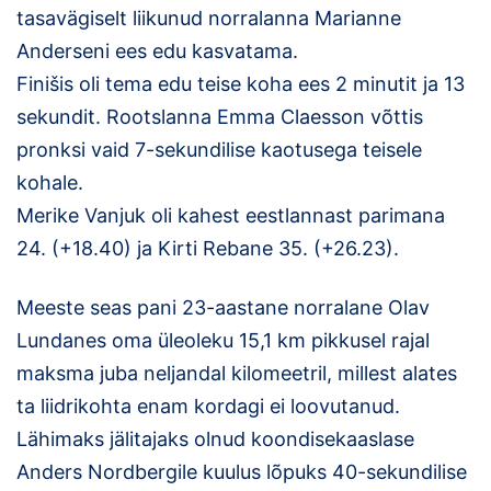
tasavägiselt liikunud norralanna Marianne
Anderseni ees edu kasvatama.
Finišis oli tema edu teise koha ees 2 minutit ja 13
sekundit. Rootslanna Emma Claesson võttis
pronksi vaid 7-sekundilise kaotusega teisele
kohale.
Merike Vanjuk oli kahest eestlannast parimana
24. (+18.40) ja Kirti Rebane 35. (+26.23).
Meeste seas pani 23-aastane norralane Olav
Lundanes oma üleoleku 15,1 km pikkusel rajal
maksma juba neljandal kilomeetril, millest alates
ta liidrikohta enam kordagi ei loovutanud.
Lähimaks jälitajaks olnud koondisekaaslase
Anders Nordbergile kuulus lõpuks 40-sekundilise