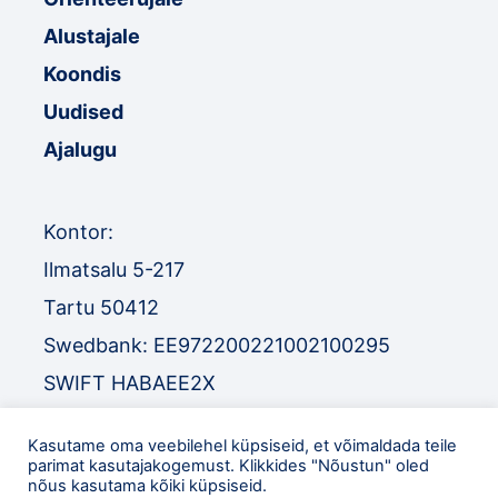
Alustajale
Koondis
Uudised
Ajalugu
Kontor:
Ilmatsalu 5-217
Tartu 50412
Swedbank: EE972200221002100295
SWIFT HABAEE2X
SEB: EE671010220034030010
Kasutame oma veebilehel küpsiseid, et võimaldada teile
SWIFT EEUHEE2X
parimat kasutajakogemust. Klikkides "Nõustun" oled
nõus kasutama kõiki küpsiseid.
TEL
:
+372 52 32 977