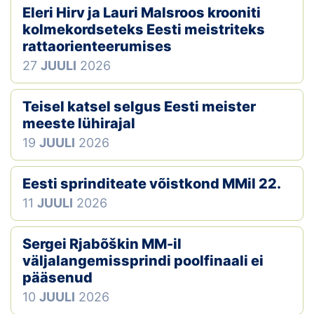
Eleri Hirv ja Lauri Malsroos krooniti
kolmekordseteks Eesti meistriteks
rattaorienteerumises
27
JUULI
2026
Teisel katsel selgus Eesti meister
meeste lühirajal
19
JUULI
2026
Eesti sprinditeate võistkond MMil 22.
11
JUULI
2026
Sergei Rjabõškin MM-il
väljalangemissprindi poolfinaali ei
pääsenud
10
JUULI
2026