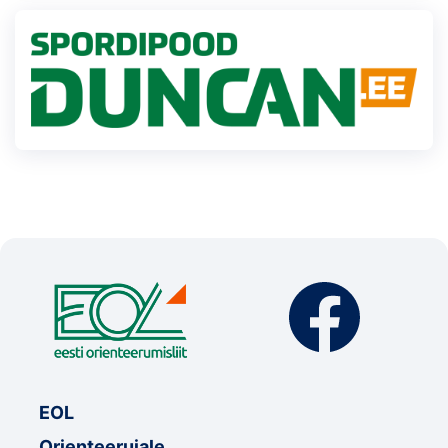
EOL
Orienteerujale