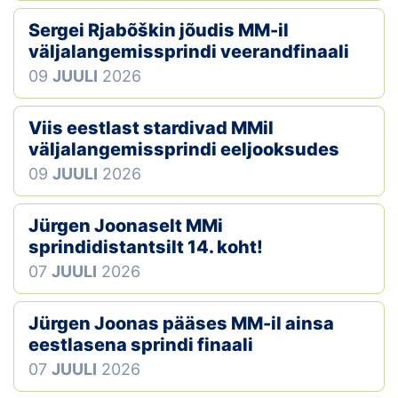
Sergei Rjabõškin jõudis MM-il
väljalangemissprindi veerandfinaali
09
JUULI
2026
Viis eestlast stardivad MMil
väljalangemissprindi eeljooksudes
09
JUULI
2026
Jürgen Joonaselt MMi
sprindidistantsilt 14. koht!
07
JUULI
2026
Jürgen Joonas pääses MM-il ainsa
eestlasena sprindi finaali
07
JUULI
2026