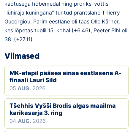
kaotusega hõbemedal ning pronksi võttis
“lühiraja kuningana” tuntud prantslane Thierry
Gueorgiou. Parim eestlane oli taas Olle Kärner,
kes lõpetas tublil 15. kohal (+6.46), Peeter Pihl oli
38. (+27.11).
Viimased
MK-etapil pääses ainsa eestlasena A-
finaali Lauri Sild
05
AUG.
2026
Tšehhis Vyšši Brodis algas maailma
karikasarja 3. ring
04
AUG.
2026