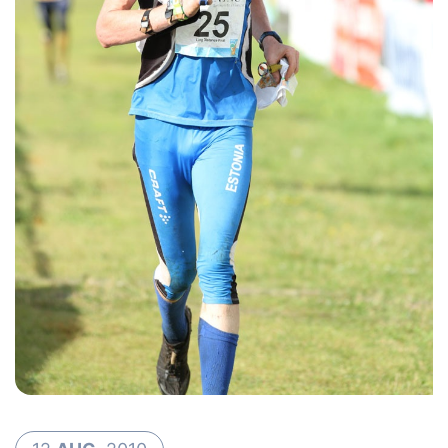
Loha
Kontakt
EOL
Galerii
Kaardid
Kalender
Koondised
Tule klubisse!
Tulemused
Dokumendid