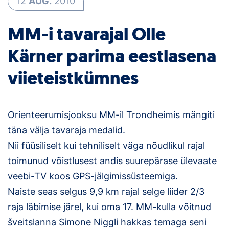
12
AUG.
2010
Klubid
MM-i tavarajal Olle
Suletud maastikud
Kärner parima eestlasena
Püsirajad
viieteistkümnes
Ajalugu
Orienteerumisjooksu MM-il Trondheimis mängiti
Koolitused
täna välja tavaraja medalid.
Nii füüsiliselt kui tehniliselt väga nõudlikul rajal
OTSI
toimunud võistlusest andis suurepärase ülevaate
veebi-TV koos GPS-jälgimissüsteemiga.
Naiste seas selgus 9,9 km rajal selge liider 2/3
raja läbimise järel, kui oma 17. MM-kulla võitnud
šveitslanna Simone Niggli hakkas temaga seni