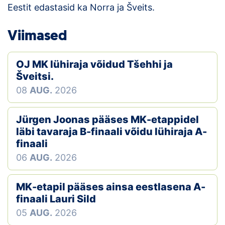
Eestit edastasid ka Norra ja Šveits.
Klubid
Viimased
Suletud maastikud
OJ MK lühiraja võidud Tšehhi ja
Püsirajad
Šveitsi.
Ajalugu
08
AUG.
2026
Koolitused
Jürgen Joonas pääses MK-etappidel
läbi tavaraja B-finaali võidu lühiraja A-
finaali
OTSI
06
AUG.
2026
MK-etapil pääses ainsa eestlasena A-
finaali Lauri Sild
05
AUG.
2026