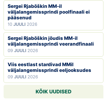
Sergei Rjabõškin MM-il
väljalangemissprindi poolfinaali ei
pääsenud
10
JUULI
2026
Sergei Rjabõškin jõudis MM-il
väljalangemissprindi veerandfinaali
09
JUULI
2026
Viis eestlast stardivad MMil
väljalangemissprindi eeljooksudes
09
JUULI
2026
KÕIK UUDISED