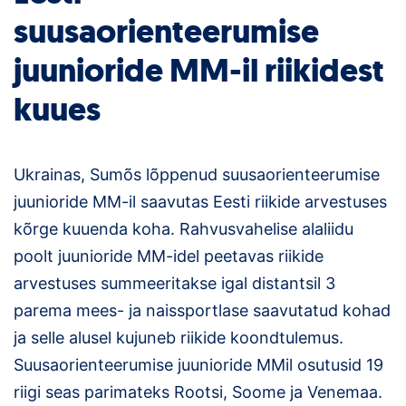
Loha
suusaorienteerumise
Kontakt
juunioride MM-il riikidest
EOL
kuues
Galerii
Ukrainas, Sumõs lõppenud suusaorienteerumise
Kaardid
juunioride MM-il saavutas Eesti riikide arvestuses
Kalender
kõrge kuuenda koha. Rahvusvahelise alaliidu
poolt juunioride MM-idel peetavas riikide
Koondised
arvestuses summeeritakse igal distantsil 3
Tule klubisse!
parema mees- ja naissportlase saavutatud kohad
ja selle alusel kujuneb riikide koondtulemus.
Tulemused
Suusaorienteerumise juunioride MMil osutusid 19
riigi seas parimateks Rootsi, Soome ja Venemaa.
Dokumendid