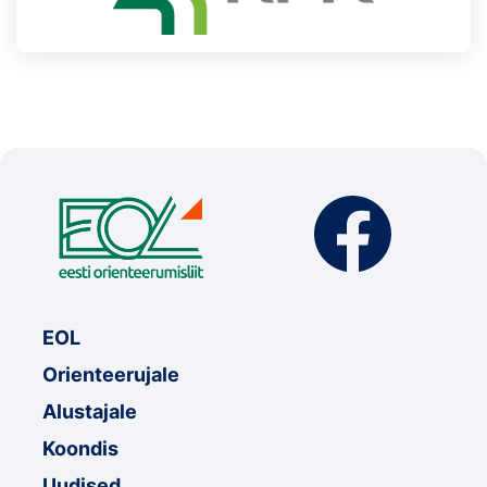
EOL
Orienteerujale
Alustajale
Koondis
Uudised