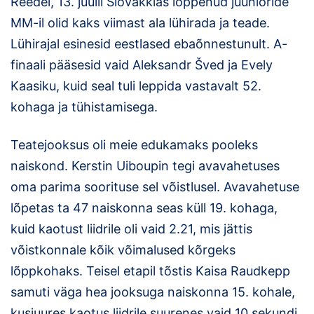
Reedel, 13. juulil Slovakkias lõppenud juunioride
Loha
MM-il olid kaks viimast ala lühirada ja teade.
Kontakt
Lühirajal esinesid eestlased ebaõnnestunult. A-
finaali pääsesid vaid Aleksandr Šved ja Evely
EOL
Kaasiku, kuid seal tuli leppida vastavalt 52.
Galerii
kohaga ja tühistamisega.
Kaardid
Teatejooksus oli meie edukamaks pooleks
naiskond. Kerstin Uiboupin tegi avavahetuses
Kalender
oma parima soorituse sel võistlusel. Avavahetuse
Koondised
lõpetas ta 47 naiskonna seas küll 19. kohaga,
kuid kaotust liidrile oli vaid 2.21, mis jättis
Tule klubisse!
võistkonnale kõik võimalused kõrgeks
lõppkohaks. Teisel etapil tõstis Kaisa Raudkepp
Tulemused
samuti väga hea jooksuga naiskonna 15. kohale,
Dokumendid
kusjuures kaotus liidrile suurenes vaid 10 sekundi