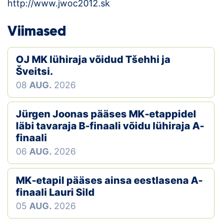
http://www.jwoc2012.sk
Viimased
OJ MK lühiraja võidud Tšehhi ja
Šveitsi.
08
AUG.
2026
Jürgen Joonas pääses MK-etappidel
läbi tavaraja B-finaali võidu lühiraja A-
finaali
06
AUG.
2026
MK-etapil pääses ainsa eestlasena A-
finaali Lauri Sild
05
AUG.
2026