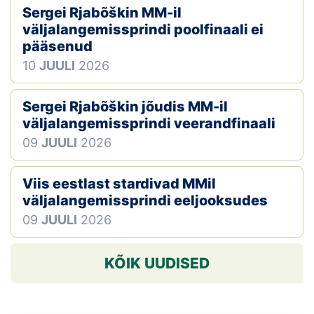
Sergei Rjabõškin MM-il
väljalangemissprindi poolfinaali ei
pääsenud
10
JUULI
2026
Sergei Rjabõškin jõudis MM-il
väljalangemissprindi veerandfinaali
09
JUULI
2026
Viis eestlast stardivad MMil
väljalangemissprindi eeljooksudes
09
JUULI
2026
KÕIK UUDISED