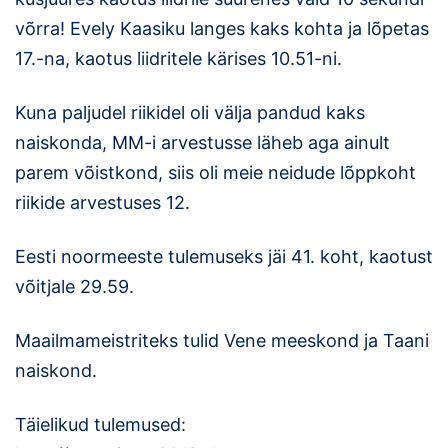
võrra! Evely Kaasiku langes kaks kohta ja lõpetas
Klubid
17.-na, kaotus liidritele kärises 10.51-ni.
Suletud maastikud
Kuna paljudel riikidel oli välja pandud kaks
Püsirajad
naiskonda, MM-i arvestusse läheb aga ainult
parem võistkond, siis oli meie neidude lõppkoht
Ajalugu
riikide arvestuses 12.
Koolitused
Eesti noormeeste tulemuseks jäi 41. koht, kaotust
võitjale 29.59.
OTSI
Maailmameistriteks tulid Vene meeskond ja Taani
naiskond.
Täielikud tulemused: