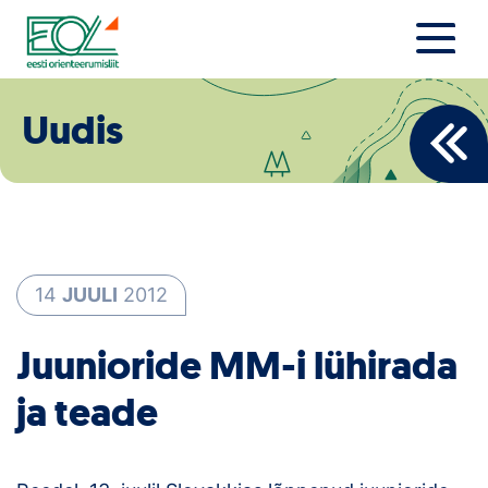
Liigu
sisu
juurde
Estonian Orienteering Federation
Uudised
Uudis
Alustajale
Orienteerujale
Eesti Orienteerumine 100!
14
JUULI
2012
Toetamine
Juunioride MM-i lühirada
Telli litsents!
ja teade
Noored