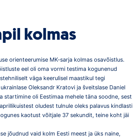
apil kolmas
vuse orienteerumise MK-sarja kolmas osavõistlus.
istluste eel oli oma vormi testima kogunenud
ehniliselt väga keerulisel maastikul tegi
ukrainlase Oleksandr Kratovi ja šveitslase Daniel
a startimine oli Eestimaa mehele täna soodne, sest
rillikuistest oludest tulnule oleks palavus kindlasti
ogunes kaotust võitjale 37 sekundit, teine koht jäi
se jõudnud vaid kolm Eesti meest ja üks naine,