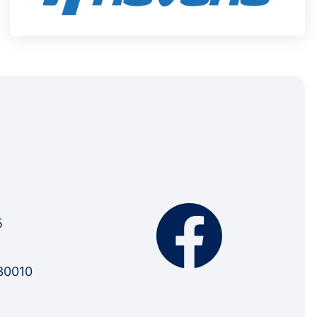
5
30010