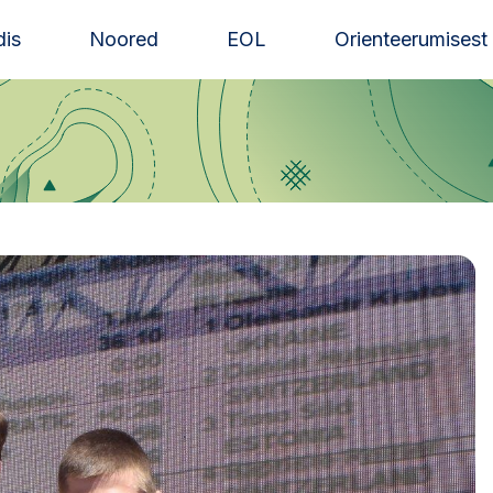
is
Noored
EOL
Orienteerumisest