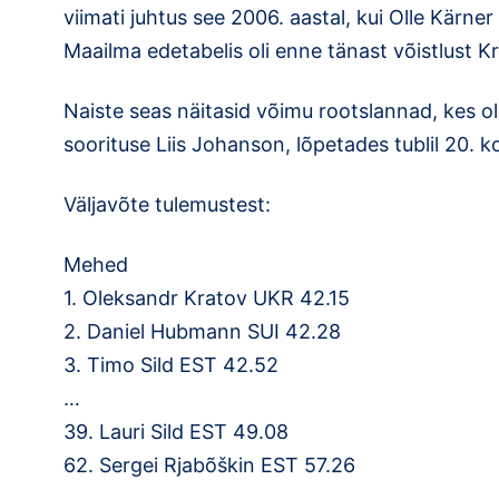
viimati juhtus see 2006. aastal, kui Olle Kärne
Maailma edetabelis oli enne tänast võistlust Kr
Naiste seas näitasid võimu rootslannad, kes oli
soorituse Liis Johanson, lõpetades tublil 20. k
Väljavõte tulemustest:
Mehed
1. Oleksandr Kratov UKR 42.15
2. Daniel Hubmann SUI 42.28
3. Timo Sild EST 42.52
…
39. Lauri Sild EST 49.08
62. Sergei Rjabõškin EST 57.26