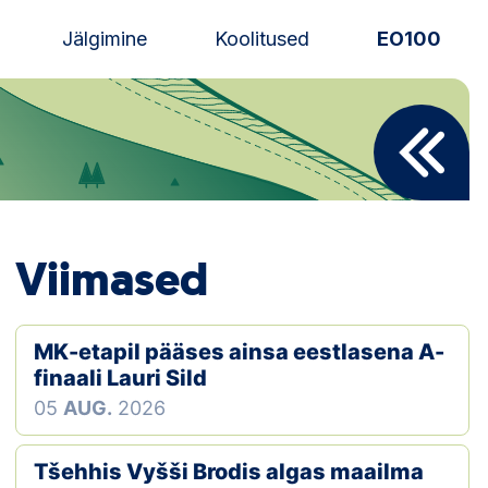
Jälgimine
Koolitused
EO100
Uudised
Alustajale
Orienteerujale
Viimased
Eesti Orienteerumine 100!
Toetamine
MK-etapil pääses ainsa eestlasena A-
finaali Lauri Sild
Telli litsents!
05
AUG.
2026
Noored
Tšehhis Vyšši Brodis algas maailma