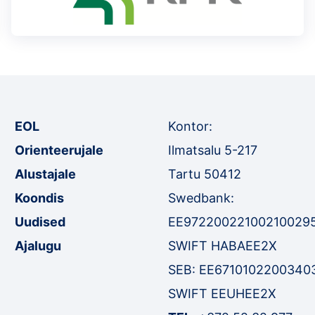
EOL
Kontor:
Orienteerujale
Ilmatsalu 5-217
Alustajale
Tartu 50412
Koondis
Swedbank:
Uudised
EE97220022100210029
Ajalugu
SWIFT HABAEE2X
SEB: EE6710102200340
SWIFT EEUHEE2X