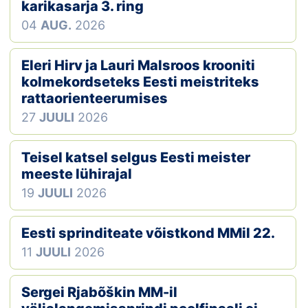
Loha
karikasarja 3. ring
04
AUG.
2026
Kontakt
Eleri Hirv ja Lauri Malsroos krooniti
EOL
kolmekordseteks Eesti meistriteks
rattaorienteerumises
Galerii
27
JUULI
2026
Kaardid
Teisel katsel selgus Eesti meister
Kalender
meeste lühirajal
19
JUULI
2026
Koondised
Eesti sprinditeate võistkond MMil 22.
Tule klubisse!
11
JUULI
2026
Tulemused
Sergei Rjabõškin MM-il
Dokumendid