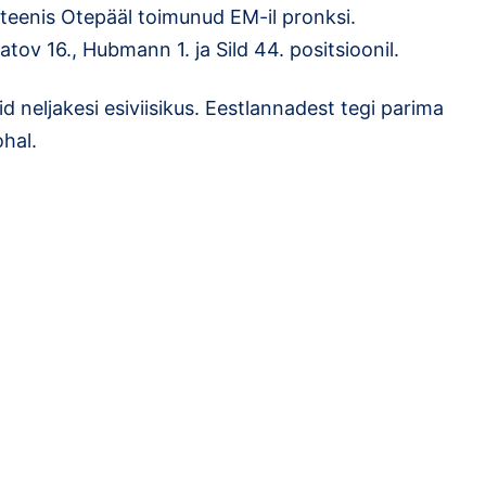
r teenis Otepääl toimunud EM-il pronksi.
atov 16., Hubmann 1. ja Sild 44. positsioonil.
d neljakesi esiviisikus. Eestlannadest tegi parima
ohal.