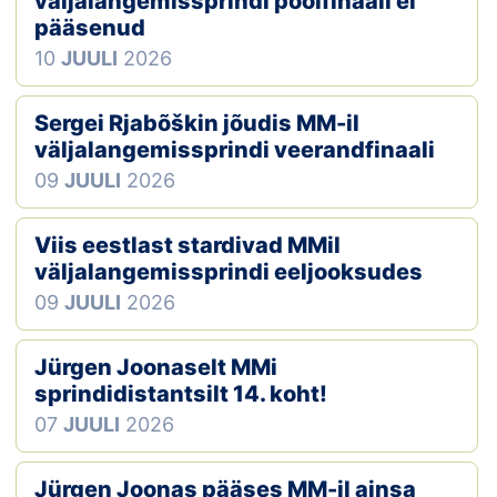
väljalangemissprindi poolfinaali ei
pääsenud
Klubid
10
JUULI
2026
Suletud maastikud
Sergei Rjabõškin jõudis MM-il
Püsirajad
väljalangemissprindi veerandfinaali
09
JUULI
2026
Ajalugu
Viis eestlast stardivad MMil
Koolitused
väljalangemissprindi eeljooksudes
09
JUULI
2026
OTSI
Jürgen Joonaselt MMi
sprindidistantsilt 14. koht!
07
JUULI
2026
Jürgen Joonas pääses MM-il ainsa