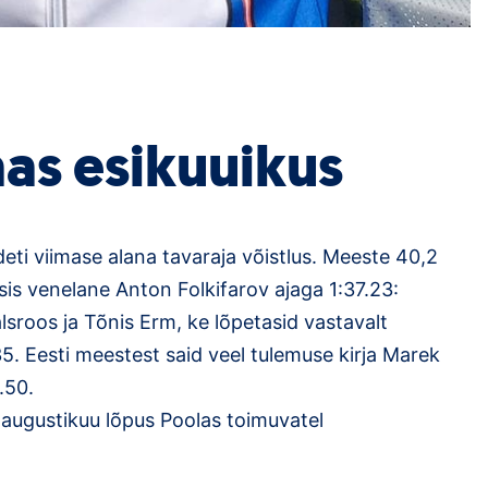
aas esikuuikus
eti viimase alana tavaraja võistlus. Meeste 40,2
sis venelane Anton Folkifarov ajaga 1:37.23:
lsroos ja Tõnis Erm, ke lõpetasid vastavalt
5. Eesti meestest said veel tulemuse kirja Marek
.50.
 augustikuu lõpus Poolas toimuvatel