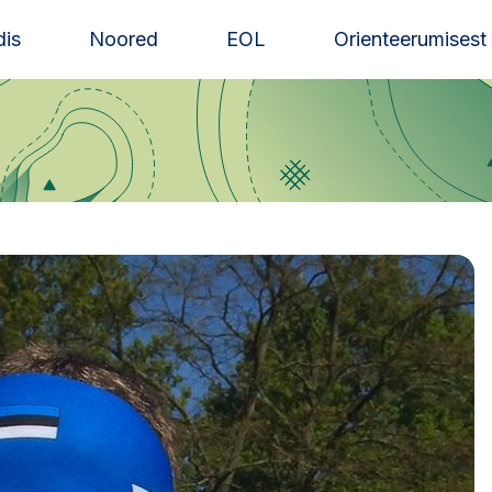
is
Noored
EOL
Orienteerumisest