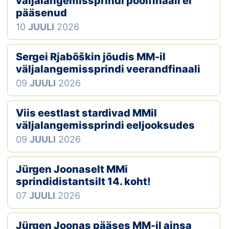
väljalangemissprindi poolfinaali ei
pääsenud
Klubid
10
JUULI
2026
Suletud maastikud
Sergei Rjabõškin jõudis MM-il
Püsirajad
väljalangemissprindi veerandfinaali
09
JUULI
2026
Ajalugu
Viis eestlast stardivad MMil
Koolitused
väljalangemissprindi eeljooksudes
09
JUULI
2026
OTSI
Jürgen Joonaselt MMi
sprindidistantsilt 14. koht!
07
JUULI
2026
Jürgen Joonas pääses MM-il ainsa