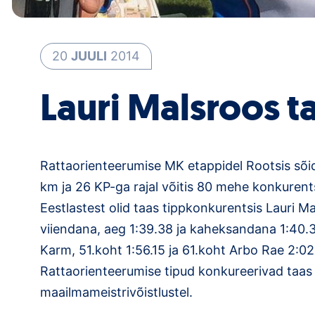
20
JUULI
2014
Lauri Malsroos t
Rattaorienteerumise MK etappidel Rootsis sõid
km ja 26 KP-ga rajal võitis 80 mehe konkurent
Eestlastest olid taas tippkonkurentsis Lauri Ma
viiendana, aeg 1:39.38 ja kaheksandana 1:40.3
Karm, 51.koht 1:56.15 ja 61.koht Arbo Rae 2:02
Rattaorienteerumise tipud konkureerivad taas
maailmameistrivõistlustel.