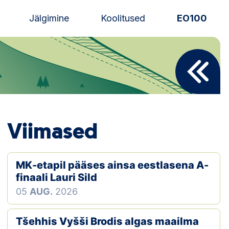
Jälgimine
Koolitused
EO100
Uudised
Alustajale
Orienteerujale
Viimased
Eesti Orienteerumine 100!
Toetamine
MK-etapil pääses ainsa eestlasena A-
finaali Lauri Sild
Telli litsents!
05
AUG.
2026
Noored
Tšehhis Vyšši Brodis algas maailma