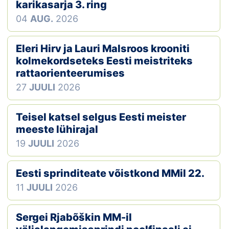
Loha
karikasarja 3. ring
04
AUG.
2026
Kontakt
Eleri Hirv ja Lauri Malsroos krooniti
EOL
kolmekordseteks Eesti meistriteks
rattaorienteerumises
Galerii
27
JUULI
2026
Kaardid
Teisel katsel selgus Eesti meister
Kalender
meeste lühirajal
19
JUULI
2026
Koondised
Eesti sprinditeate võistkond MMil 22.
Tule klubisse!
11
JUULI
2026
Tulemused
Sergei Rjabõškin MM-il
Dokumendid