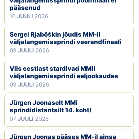
väljalangemissprindi poolfinaali ei
pääsenud
Klubid
10
JUULI
2026
Suletud maastikud
Sergei Rjabõškin jõudis MM-il
Püsirajad
väljalangemissprindi veerandfinaali
09
JUULI
2026
Ajalugu
Viis eestlast stardivad MMil
Koolitused
väljalangemissprindi eeljooksudes
09
JUULI
2026
OTSI
Jürgen Joonaselt MMi
sprindidistantsilt 14. koht!
07
JUULI
2026
Jürgen Joonas pääses MM-il ainsa