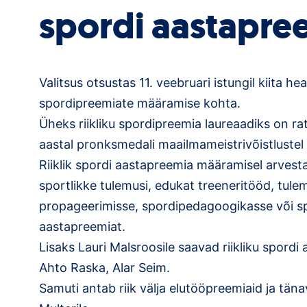
spordi aastapre
Valitsus otsustas 11. veebruari istungil kiita h
spordipreemiate määramise kohta.
Üheks riikliku spordipreemia laureaadiks on rat
aastal pronksmedali maailmameistrivõistlustel 
Riiklik spordi aastapreemia määramisel arves
sportlikke tulemusi, edukat treeneritööd, tule
propageerimisse, spordipedagoogikasse või sp
aastapreemiat.
Lisaks Lauri Malsroosile saavad riikliku spord
Ahto Raska, Alar Seim.
Samuti antab riik välja elutööpreemiaid ja tän