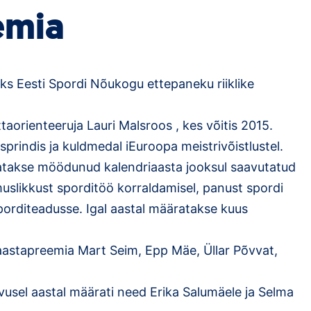
emia
eaks Eesti Spordi Nõukogu ettepaneku riiklike
taorienteeruja Lauri Malsroos , kes võitis 2015.
sprindis ja kuldmedal iEuroopa meistrivõistlustel.
tatakse möödunud kalendriaasta jooksul saavutatud
muslikkust sporditöö korraldamisel, panust spordi
orditeadusse. Igal aastal määratakse kuus
i aastapreemia Mart Seim, Epp Mäe, Üllar Põvvat,
avusel aastal määrati need Erika Salumäele ja Selma