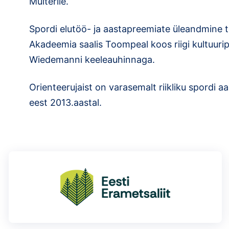
Multerile.
Spordi elutöö- ja aastapreemiate üleandmine t
Akadeemia saalis Toompeal koos riigi kultuur
Wiedemanni keeleauhinnaga.
Orienteerujaist on varasemalt riikliku spordi 
eest 2013.aastal.