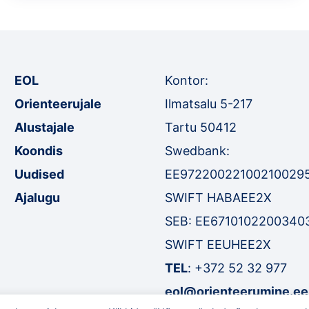
EOL
Kontor:
Orienteerujale
Ilmatsalu 5-217
Alustajale
Tartu 50412
Koondis
Swedbank:
Uudised
EE97220022100210029
Ajalugu
SWIFT HABAEE2X
SEB: EE6710102200340
SWIFT EEUHEE2X
TEL
:
+372 52 32 977
eol@orienteerumine.ee