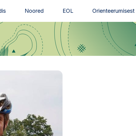
is
Noored
EOL
Orienteerumisest