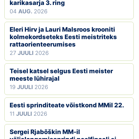
Loha
karikasarja 3. ring
04
AUG.
2026
Kontakt
Eleri Hirv ja Lauri Malsroos krooniti
EOL
kolmekordseteks Eesti meistriteks
rattaorienteerumises
Galerii
27
JUULI
2026
Kaardid
Teisel katsel selgus Eesti meister
Kalender
meeste lühirajal
19
JUULI
2026
Koondised
Eesti sprinditeate võistkond MMil 22.
Tule klubisse!
11
JUULI
2026
Tulemused
Sergei Rjabõškin MM-il
Dokumendid