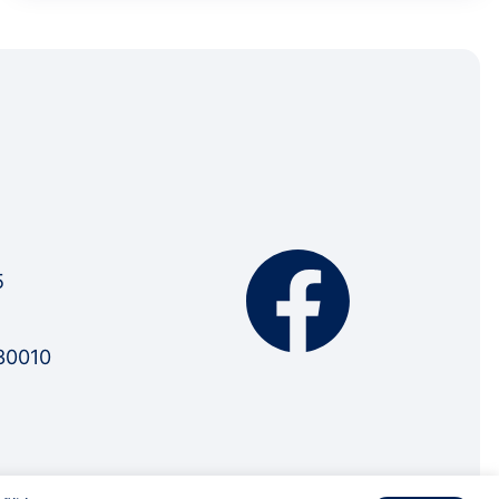
5
30010