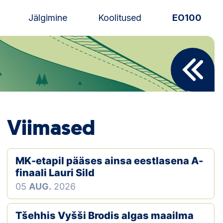
Jälgimine
Koolitused
EO100
Uudised
Alustajale
Orienteerujale
Viimased
Eesti Orienteerumine 100!
Toetamine
MK-etapil pääses ainsa eestlasena A-
finaali Lauri Sild
Telli litsents!
05
AUG.
2026
Noored
Tšehhis Vyšši Brodis algas maailma