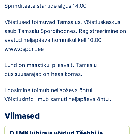
Sprinditeate startide algus 14.00
Klubid
Võistlused toimuvad Tamsalus. Võistluskeskus
Suletud maastikud
asub Tamsalu Spordihoones. Registreerimine on
Püsirajad
avatud neljapäeva hommikul kell 10.00
www.osport.ee
Ajalugu
Lund on maastikul piisavalt. Tamsalu
Koolitused
püsisuusarajad on heas korras.
OTSI
Loosimine toimub neljapäeva õhtul.
Võistlusinfo ilmub samuti neljapäeva õhtul.
Viimased
OJ MK lühiraja võidud Tšehhi ja