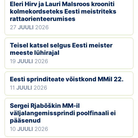
Eleri Hirv ja Lauri Malsroos krooniti
kolmekordseteks Eesti meistriteks
rattaorienteerumises
27
JUULI
2026
Teisel katsel selgus Eesti meister
meeste lühirajal
19
JUULI
2026
Eesti sprinditeate võistkond MMil 22.
11
JUULI
2026
Sergei Rjabõškin MM-il
väljalangemissprindi poolfinaali ei
pääsenud
10
JUULI
2026