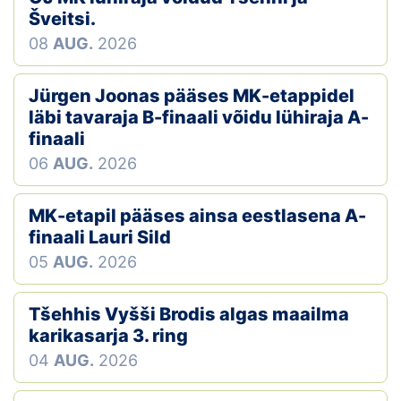
Šveitsi.
08
AUG.
2026
Jürgen Joonas pääses MK-etappidel
läbi tavaraja B-finaali võidu lühiraja A-
finaali
06
AUG.
2026
MK-etapil pääses ainsa eestlasena A-
finaali Lauri Sild
05
AUG.
2026
Tšehhis Vyšši Brodis algas maailma
karikasarja 3. ring
04
AUG.
2026