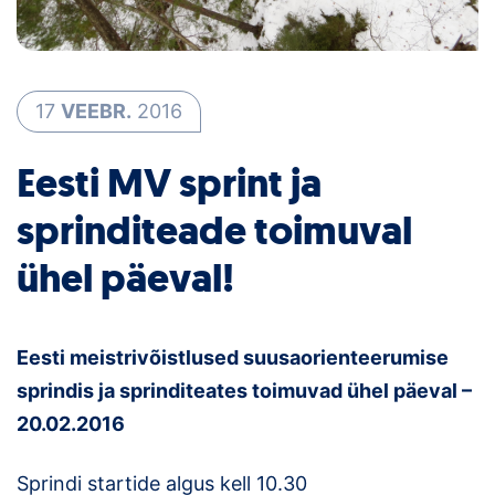
Loha
Kontakt
EOL
17
VEEBR.
2016
Galerii
Eesti MV sprint ja
sprinditeade toimuval
Kaardid
ühel päeval!
Kalender
Koondised
Eesti meistrivõistlused suusaorienteerumise
Tule klubisse!
sprindis ja sprinditeates toimuvad ühel päeval –
20.02.2016
Tulemused
Dokumendid
Sprindi startide algus kell 10.30