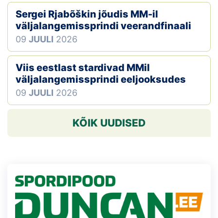
Sergei Rjabõškin jõudis MM-il
väljalangemissprindi veerandfinaali
09
JUULI
2026
Viis eestlast stardivad MMil
väljalangemissprindi eeljooksudes
09
JUULI
2026
KÕIK UUDISED