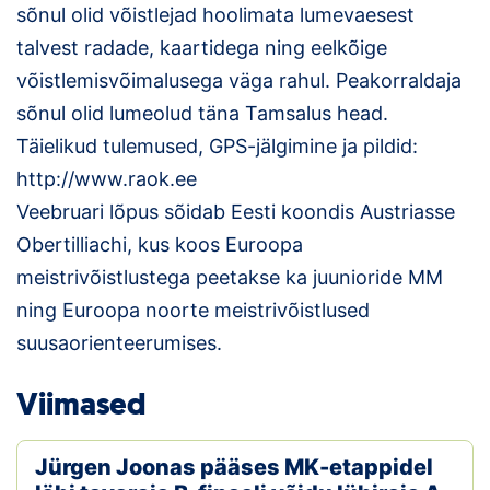
sõnul olid võistlejad hoolimata lumevaesest
talvest radade, kaartidega ning eelkõige
võistlemisvõimalusega väga rahul. Peakorraldaja
sõnul olid lumeolud täna Tamsalus head.
Täielikud tulemused, GPS-jälgimine ja pildid:
http://www.raok.ee
Veebruari lõpus sõidab Eesti koondis Austriasse
Obertilliachi, kus koos Euroopa
meistrivõistlustega peetakse ka juunioride MM
ning Euroopa noorte meistrivõistlused
suusaorienteerumises.
Viimased
Jürgen Joonas pääses MK-etappidel