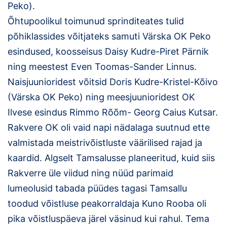
Peko).
Õhtupoolikul toimunud sprinditeates tulid
põhiklassides võitjateks samuti Värska OK Peko
esindused, koosseisus Daisy Kudre-Piret Pärnik
ning meestest Even Toomas-Sander Linnus.
Naisjuunioridest võitsid Doris Kudre-Kristel-Kõivo
(Värska OK Peko) ning meesjuunioridest OK
Ilvese esindus Rimmo Rõõm- Georg Caius Kutsar.
Rakvere OK oli vaid napi nädalaga suutnud ette
valmistada meistrivõistluste väärilised rajad ja
kaardid. Algselt Tamsalusse planeeritud, kuid siis
Rakverre üle viidud ning nüüd parimaid
lumeolusid tabada püüdes tagasi Tamsallu
toodud võistluse peakorraldaja Kuno Rooba oli
pika võistluspäeva järel väsinud kui rahul. Tema