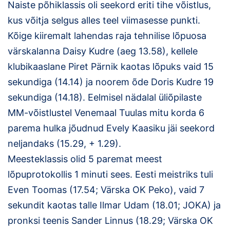
Naiste põhiklassis oli seekord eriti tihe võistlus,
Klubid
kus võitja selgus alles teel viimasesse punkti.
Kõige kiiremalt lahendas raja tehnilise lõpuosa
Suletud maastikud
värskalanna Daisy Kudre (aeg 13.58), kellele
klubikaaslane Piret Pärnik kaotas lõpuks vaid 15
Püsirajad
sekundiga (14.14) ja noorem õde Doris Kudre 19
Ajalugu
sekundiga (14.18). Eelmisel nädalal üliõpilaste
MM-võistlustel Venemaal Tuulas mitu korda 6
Koolitused
parema hulka jõudnud Evely Kaasiku jäi seekord
neljandaks (15.29, + 1.29).
OTSI
Meesteklassis olid 5 paremat meest
lõpuprotokollis 1 minuti sees. Eesti meistriks tuli
Even Toomas (17.54; Värska OK Peko), vaid 7
sekundit kaotas talle Ilmar Udam (18.01; JOKA) ja
pronksi teenis Sander Linnus (18.29; Värska OK