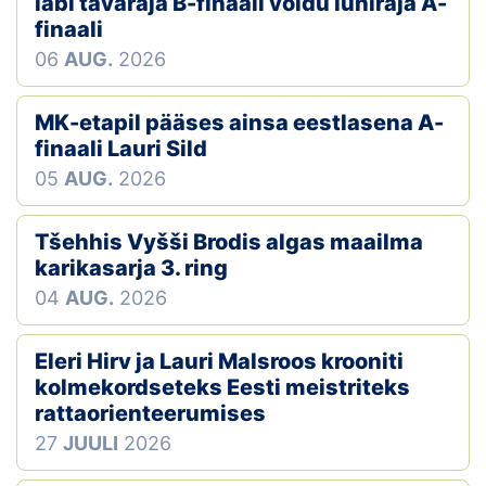
läbi tavaraja B-finaali võidu lühiraja A-
finaali
06
AUG.
2026
MK-etapil pääses ainsa eestlasena A-
finaali Lauri Sild
05
AUG.
2026
Tšehhis Vyšši Brodis algas maailma
karikasarja 3. ring
04
AUG.
2026
Eleri Hirv ja Lauri Malsroos krooniti
kolmekordseteks Eesti meistriteks
rattaorienteerumises
27
JUULI
2026