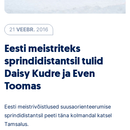
Loha
Kontakt
EOL
21
VEEBR.
2016
Galerii
Eesti meistriteks
sprindidistantsil tulid
Kaardid
Daisy Kudre ja Even
Kalender
Toomas
Koondised
Tule klubisse!
Eesti meistrivõistlused suusaorienteerumise
Tulemused
sprindidistantsil peeti täna kolmandal katsel
Tamsalus.
Dokumendid