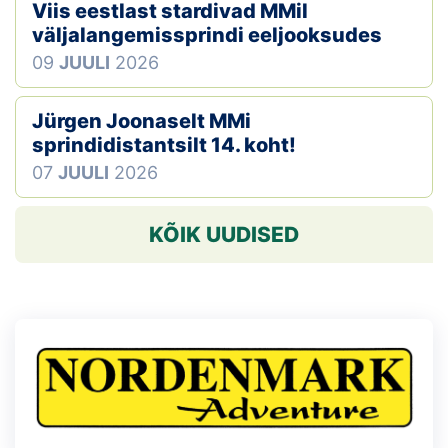
Viis eestlast stardivad MMil
väljalangemissprindi eeljooksudes
09
JUULI
2026
Jürgen Joonaselt MMi
sprindidistantsilt 14. koht!
07
JUULI
2026
KÕIK UUDISED