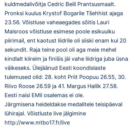
kuldmedalivõitja Cedric Beill Prantsusmaalt.
Klubid
Pronksi kuulus Krystof Bogarile Tšehhist ajaga
23.56. Võistluse vaheaegades sõitis Lauri
Suletud maastikud
Malsroos võistluse esimese poole esikuuiku
Püsirajad
piirimail, ent kaotust liidrile oli siiski enam kui 20
sekundit. Raja teine pool oli aga meie mehel
Ajalugu
kindlalt kiireim ja finišis jäi vahe liidriga juba üsna
väikeseks. Ülejäänud Eesti koondislaste
Koolitused
tulemused olid: 28. koht Priit Poopuu 26.55, 30.
Riivo Roose 26.59 ja 41. Margus Hallik 27.58.
OTSI
Eesti naisi EMil osalemas ei ole.
Järgmisena heideldakse medalitele teisipäeval
lühirajal. Võistluste live jälgimine
http://www.mtbo17.fr/live