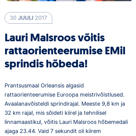
Loha
Kontakt
30
JUULI
2017
EOL
Lauri Malsroos võitis
Galerii
rattaorienteerumise EMil
sprindis hõbeda!
Kaardid
Kalender
Prantsusmaal Orleansis algasid
Koondised
rattaorienteerumise Euroopa meistrivõistlused.
Tule klubisse!
Avaalanavõisteldi sprindirajal. Meeste 9,8 km ja
32 km rajal, mis sõideti kiirel ja tehnilisel
Tulemused
linnamaastikul, võitis Lauri Malsroos hõbemedali
ajaga 23.44. Vaid 7 sekundit oli kiirem
Dokumendid