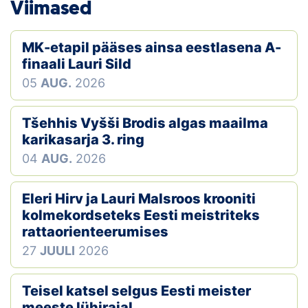
Viimased
MK-etapil pääses ainsa eestlasena A-
finaali Lauri Sild
05
AUG.
2026
Tšehhis Vyšši Brodis algas maailma
karikasarja 3. ring
04
AUG.
2026
Eleri Hirv ja Lauri Malsroos krooniti
kolmekordseteks Eesti meistriteks
rattaorienteerumises
27
JUULI
2026
Teisel katsel selgus Eesti meister
meeste lühirajal