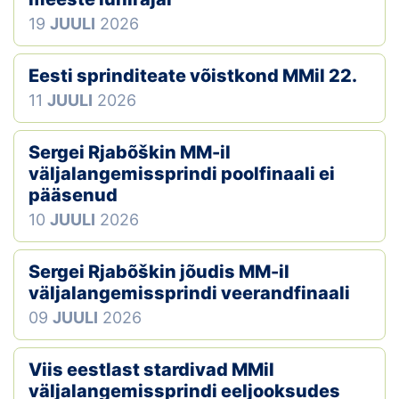
19
JUULI
2026
Eesti sprinditeate võistkond MMil 22.
11
JUULI
2026
Sergei Rjabõškin MM-il
väljalangemissprindi poolfinaali ei
pääsenud
10
JUULI
2026
Sergei Rjabõškin jõudis MM-il
väljalangemissprindi veerandfinaali
09
JUULI
2026
Viis eestlast stardivad MMil
väljalangemissprindi eeljooksudes