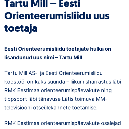
Tartu Mill – Eesti
Loha
Orienteerumisliidu uus
Kontakt
toetaja
EOL
Galerii
Eesti Orienteerumisliidu toetajate hulka on
Kaardid
lisandunud uus nimi – Tartu Mill
Kalender
Tartu Mill AS-i ja Eesti Orienteerumisliidu
koostööl on kaks suunda – liikumisharrastus läbi
Koondised
RMK Eestimaa orienteerumispäevakute ning
Tule klubisse!
tippsport läbi tänavuse Lätis toimuva MM-i
televisiooni otseülekannete toetamise.
Tulemused
RMK Eestimaa orienteerumispäevakute osalejad
Dokumendid