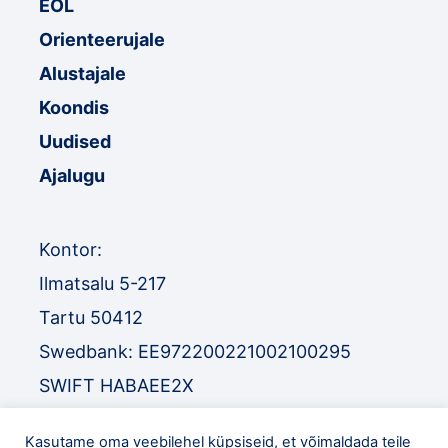
EOL
Orienteerujale
Alustajale
Koondis
Uudised
Ajalugu
Kontor:
Ilmatsalu 5-217
Tartu 50412
Swedbank: EE972200221002100295
SWIFT HABAEE2X
SEB: EE671010220034030010
Kasutame oma veebilehel küpsiseid, et võimaldada teile