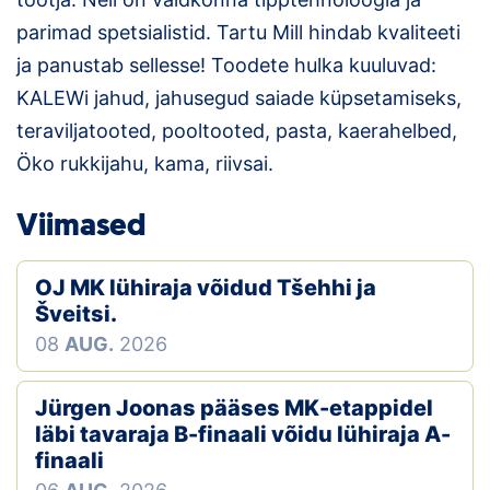
parimad spetsialistid. Tartu Mill hindab kvaliteeti
ja panustab sellesse! Toodete hulka kuuluvad:
KALEWi jahud, jahusegud saiade küpsetamiseks,
teraviljatooted, pooltooted, pasta, kaerahelbed,
Öko rukkijahu, kama, riivsai.
Viimased
OJ MK lühiraja võidud Tšehhi ja
Šveitsi.
08
AUG.
2026
Jürgen Joonas pääses MK-etappidel
läbi tavaraja B-finaali võidu lühiraja A-
finaali