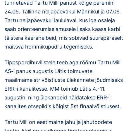
tunnetavad Tartu Milli panust kõige paremini
Klubid
24.05. Tallinna neljapäevakul Männikul ja 07.06.
Tartu neljapäevakul laululaval, kus iga osaleja
Suletud maastikud
saab orienteerumiselamusele lisaks kaasa karbi
täistera kaerahelbeid, mis sobivad suurepäraselt
Püsirajad
maitsva hommikupudru tegemiseks.
Ajalugu
Tippspordihuvilistele teeb aga rõõmu Tartu Mill
Koolitused
AS-i panus augustis Lätis toimuvate
maailmameistrivõistluste ülekannete jõudmiseks
OTSI
ERR-i kanalitesse. MM toimub Lätis 4.-11.
augustini ning ülekandeid näidatakse ERR-i
kanalites otsepildis kõigist 5st finaalvõistlusest.
Tartu Mill on eestimaine jahu ja jahutoodete
tootja. Neil on valdkonna tipptehnoloogia ja