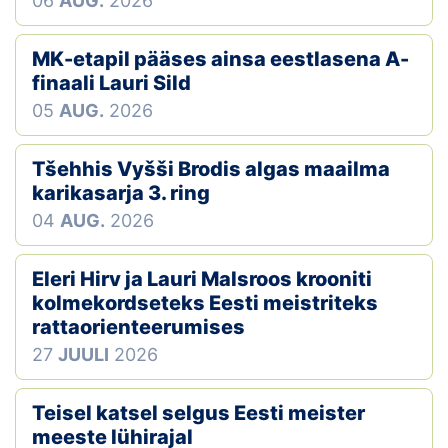
06
AUG.
2026
MK-etapil pääses ainsa eestlasena A-
finaali Lauri Sild
05
AUG.
2026
Tšehhis Vyšši Brodis algas maailma
karikasarja 3. ring
04
AUG.
2026
Eleri Hirv ja Lauri Malsroos krooniti
kolmekordseteks Eesti meistriteks
rattaorienteerumises
27
JUULI
2026
Teisel katsel selgus Eesti meister
meeste lühirajal