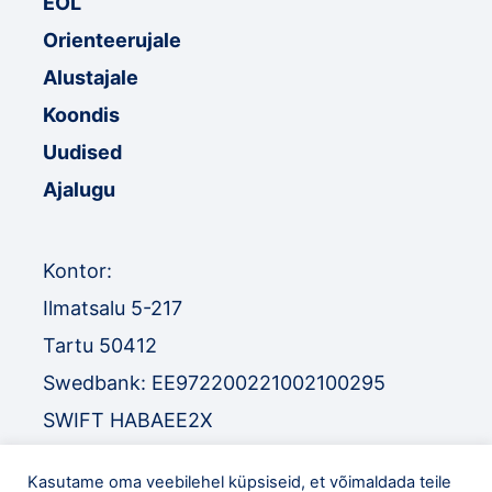
EOL
Orienteerujale
Alustajale
Koondis
Uudised
Ajalugu
Kontor:
Ilmatsalu 5-217
Tartu 50412
Swedbank: EE972200221002100295
SWIFT HABAEE2X
SEB: EE671010220034030010
Kasutame oma veebilehel küpsiseid, et võimaldada teile