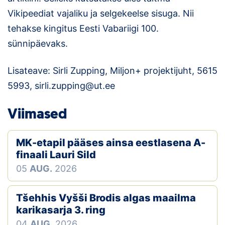
Vikipeediat vajaliku ja selgekeelse sisuga. Nii
tehakse kingitus Eesti Vabariigi 100.
sünnipäevaks.
Lisateave: Sirli Zupping, Miljon+ projektijuht, 5615
5993, sirli.zupping@ut.ee
Viimased
MK-etapil pääses ainsa eestlasena A-
finaali Lauri Sild
05
AUG.
2026
Tšehhis Vyšši Brodis algas maailma
karikasarja 3. ring
04
AUG.
2026