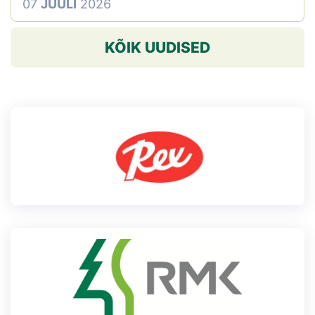
07
JUULI
2026
KÕIK UUDISED