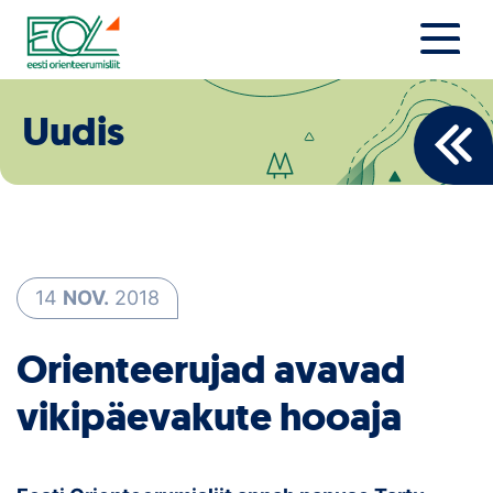
Liigu
sisu
juurde
Estonian Orienteering Federation
Uudised
Uudis
Alustajale
Orienteerujale
Eesti Orienteerumine 100!
14
NOV.
2018
Toetamine
Orienteerujad avavad
Telli litsents!
vikipäevakute hooaja
Noored