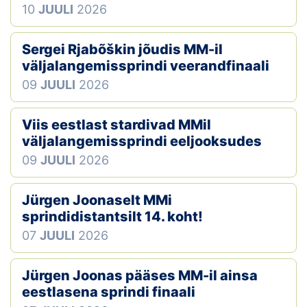
10
JUULI
2026
Sergei Rjabõškin jõudis MM-il
väljalangemissprindi veerandfinaali
09
JUULI
2026
Viis eestlast stardivad MMil
väljalangemissprindi eeljooksudes
09
JUULI
2026
Jürgen Joonaselt MMi
sprindidistantsilt 14. koht!
07
JUULI
2026
Jürgen Joonas pääses MM-il ainsa
eestlasena sprindi finaali