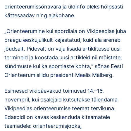
orienteerumissõnavara ja üldinfo oleks hõlpsasti
Klubid
kättesaadav ning ajakohane.
Suletud maastikud
„Orienteerumine kui spordiala on Vikipeedias juba
Püsirajad
praegu eeskujulikult kajastatud, kuid ala areneb
jõudsalt. Pidevalt on vaja lisada artiklitesse uusi
Ajalugu
termineid ja koostada uusi artikleid nii mõistete,
sündmuste kui ka sportlaste kohta,“ sõnas Eesti
Koolitused
Orienteerumisliidu president Meelis Mälberg.
OTSI
Esimesed vikipäevakud toimuvad 14.–16.
novembril, kui osalejaid kutsutakse täiendama
Vikipeedias orienteerumise teemat tervikuna.
Edaspidi on kavas keskenduda kitsamatele
teemadele: orienteerumisjooks,