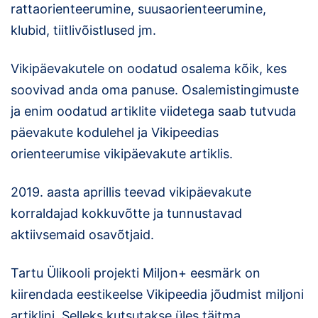
rattaorienteerumine, suusaorienteerumine,
klubid, tiitlivõistlused jm.
Vikipäevakutele on oodatud osalema kõik, kes
soovivad anda oma panuse. Osalemistingimuste
ja enim oodatud artiklite viidetega saab tutvuda
päevakute kodulehel ja Vikipeedias
orienteerumise vikipäevakute artiklis.
2019. aasta aprillis teevad vikipäevakute
korraldajad kokkuvõtte ja tunnustavad
aktiivsemaid osavõtjaid.
Tartu Ülikooli projekti Miljon+ eesmärk on
kiirendada eestikeelse Vikipeedia jõudmist miljoni
artiklini. Selleks kutsutakse üles täitma