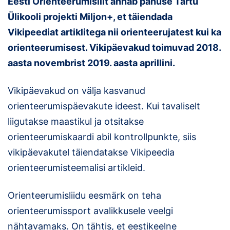
Eesti Orienteerumisliit annab panuse Tartu
Loha
Ülikooli projekti Miljon+, et täiendada
Kontakt
Vikipeediat artiklitega nii orienteerujatest kui ka
orienteerumisest. Vikipäevakud toimuvad 2018.
EOL
aasta novembrist 2019. aasta aprillini.
Galerii
Vikipäevakud on välja kasvanud
Kaardid
orienteerumispäevakute ideest. Kui tavaliselt
liigutakse maastikul ja otsitakse
Kalender
orienteerumiskaardi abil kontrollpunkte, siis
Koondised
vikipäevakutel täiendatakse Vikipeedia
orienteerumisteemalisi artikleid.
Tule klubisse!
Orienteerumisliidu eesmärk on teha
Tulemused
orienteerumissport avalikkusele veelgi
Dokumendid
nähtavamaks. On tähtis, et eestikeelne