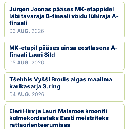
Jürgen Joonas pääses MK-etappidel
läbi tavaraja B-finaali võidu lühiraja A-
finaali
06
AUG.
2026
MK-etapil pääses ainsa eestlasena A-
finaali Lauri Sild
05
AUG.
2026
Tšehhis Vyšši Brodis algas maailma
karikasarja 3. ring
04
AUG.
2026
Eleri Hirv ja Lauri Malsroos krooniti
kolmekordseteks Eesti meistriteks
rattaorienteerumises