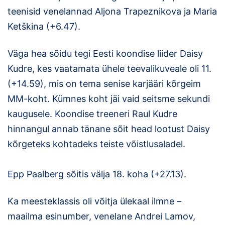
teenisid venelannad Aljona Trapeznikova ja Maria
Ketškina (+6.47).
Väga hea sõidu tegi Eesti koondise liider Daisy
Kudre, kes vaatamata ühele teevalikuveale oli 11.
(+14.59), mis on tema senise karjääri kõrgeim
MM-koht. Kümnes koht jäi vaid seitsme sekundi
kaugusele. Koondise treeneri Raul Kudre
hinnangul annab tänane sõit head lootust Daisy
kõrgeteks kohtadeks teiste võistlusaladel.
Epp Paalberg sõitis välja 18. koha (+27.13).
Ka meesteklassis oli võitja ülekaal ilmne –
maailma esinumber, venelane Andrei Lamov,