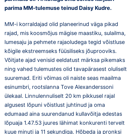
parima MM-tulemuse teinud Daisy Kudre.
Klubid
MM-i korraldajad olid planeerinud väga pikad
Suletud maastikud
rajad, mis koosmõjus mägise maastiku, sulailma,
Püsirajad
lumesaju ja pehmete rajaoludega tegid võistluse
kõigile ekstreemseks füüsiliseks jõuprooviks.
Ajalugu
Võitjate ajad venisid eeldatust märksa pikemaks
Koolitused
ning vahed tulemustes olid tavapärasest oluliselt
suuremad. Eriti võimas oli naiste seas maailma
esinumbri, rootslanna Tove Alexanderssoni
OTSI
ülekaal. Linnulennuliselt 20 km pikkusel rajal
algusest lõpuni võistlust juhtinud ja oma
edumaad aina suurendanud kullavõitja edestas
lõpuaja 1.47.53 juures lähimat konkurenti tervelt
kuue minuti ja 11 sekundiga. Hõbeda ja pronksi