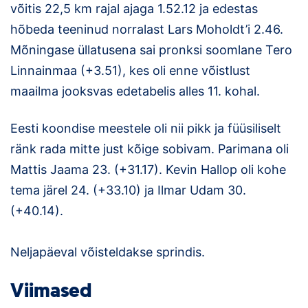
võitis 22,5 km rajal ajaga 1.52.12 ja edestas
hõbeda teeninud norralast Lars Moholdt’i 2.46.
Mõningase üllatusena sai pronksi soomlane Tero
Linnainmaa (+3.51), kes oli enne võistlust
maailma jooksvas edetabelis alles 11. kohal.
Eesti koondise meestele oli nii pikk ja füüsiliselt
ränk rada mitte just kõige sobivam. Parimana oli
Mattis Jaama 23. (+31.17). Kevin Hallop oli kohe
tema järel 24. (+33.10) ja Ilmar Udam 30.
(+40.14).
Neljapäeval võisteldakse sprindis.
Viimased