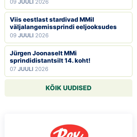
09
JUULI
2026
Viis eestlast stardivad MMil
väljalangemissprindi eeljooksudes
09
JUULI
2026
Jürgen Joonaselt MMi
sprindidistantsilt 14. koht!
07
JUULI
2026
KÕIK UUDISED