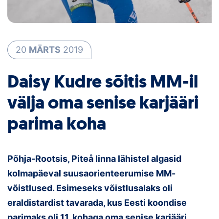
Loha
Kontakt
EOL
20
MÄRTS
2019
Galerii
Daisy Kudre sõitis MM-il
välja oma senise karjääri
Kaardid
parima koha
Kalender
Koondised
Põhja-Rootsis, Piteå linna lähistel algasid
Tule klubisse!
kolmapäeval suusaorienteerumise MM-
võistlused. Esimeseks võistlusalaks oli
Tulemused
eraldistardist tavarada, kus Eesti koondise
Dokumendid
parimaks oli 11. kohaga oma senise karjääri